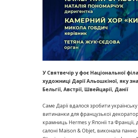
У Святвечір у фоє Національної філ
художниці Дарії Альошкіної, яку знаю
Бельгії, Австрії, Швейцарії, Данії
Саме Дарії вдалося зробити українську
витинанки для французької декоратор
крамниць Hermes у Японії та Франції,
салоні Maison & Objet, виконала панно 