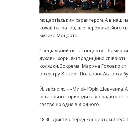
моцартівським характером. А в наш ча
кохав і втратив, але перемагає його св
музика Моцарта.
Спеціальний гість концерту – Камерн
духовні хори, які традиційно співають 
колядки. Зокрема, Мар’яна Головко сп
оркестру Вікторії Польової. Авторка бу
Й, звісно ж, – «Ми є!» Юрія Шевченка. 
останнього, приводить до радісного с
святвечір одне від одного.
18.30. Дійство перед концертом: Інес