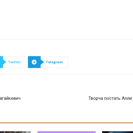
Twitter
Telegram
Загайкевич
Творча постать Алли С