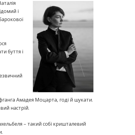
Наталія
ідомий і
 барокової
ося
ти буття і
незвичний
фганга Амадея Моцарта, годі й шукати.
вий настрій.
хельбеля – такий собі кришталевий
и.