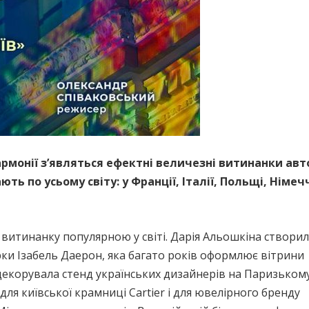
армонії з’являться ефектні величезні витинанки авт
ть по усьому світу: у Франції, Італії, Польщі, Німеч
 витинанку популярною у світі. Дарія Альошкіна створи
ки Ізабель Даерон, яка багато років оформлює вітрини
 декорувала стенд українських дизайнерів на Паризьком
для київської крамниці Cartier і для ювелірного бренду