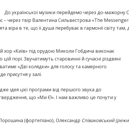
До української музики перейдемо через до-мажорну С
с – через твір Валентина Сильвестрова «The Messenger»:
ята віра в те, що її душа перебуває в гармонії світу там,
ий хор «Київ» під орудою Миколи Гобдича виконає
о цій порі. Звучатимуть старовинні й сучасні різдвяні
іватиме «Дві колядки» для голосу та камерного
де присутня у залі.
Адже ідея цієї програми від першого звука до
твердження, що «Ми Є!». І нам важливо це почути у
а Порошина (фортепіано), Олександр
Співаковський (режи