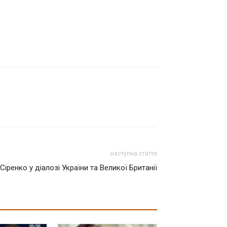
наступна стаття
іренко у діалозі України та Великої Британії