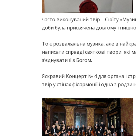
часто виконуваний твір – Сюїту «Музик
доби була присвячена довгому і пишн
То є розважальна музика, але в найкр
написати справді святкові твори, які 
з’єднувати її з Богом.
Яскравий Концерт № 4 для органа і ст
твір у стінах філармонії і одна з родзи