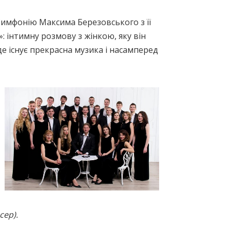
имфонію Максима Березовського з її
 інтимну розмову з жінкою, яку він
 де існує прекрасна музика і насамперед
сер).