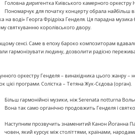
Головна диригентка Київського камерного оркестру 
Пономарчук для початку концерту обрала найбільш в
а на воді» Георга Фрідріха Генделя. Ця парадна музика
ому святкуванню королівського двору.
ащому сенсі. Саме в епоху бароко композиторам вдавал
мали гармонізувати людину, дозволити радісно пережива
рунного оркестру Генделя – винахідника цього жанру – 
нок цієї програми. Солістка – Тетяна Жук-Сєдова (орган).
Більш гармонійної музики, ніж Serenata notturna Воль
Вона так само органічно продовжить Генделя і святко
Наступним прозвучить знаменитий Канон Йоганна Па
човен, який курсує між століттями, країнами, народам