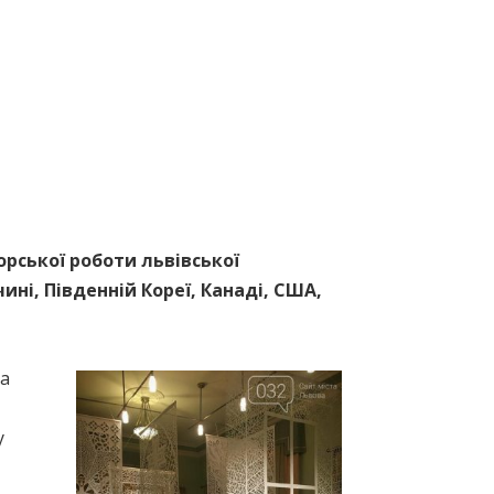
орської роботи львівської
чині, Південній Кореї, Канаді, США,
ла
у