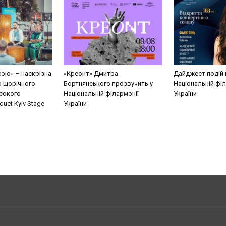
сою» – наскрізна
«Креонт» Дмитра
Дайджест подій 
о щорічного
Бортнянського прозвучить у
Національній філ
сокого
Національній філармонії
України
uet Kyiv Stage
України