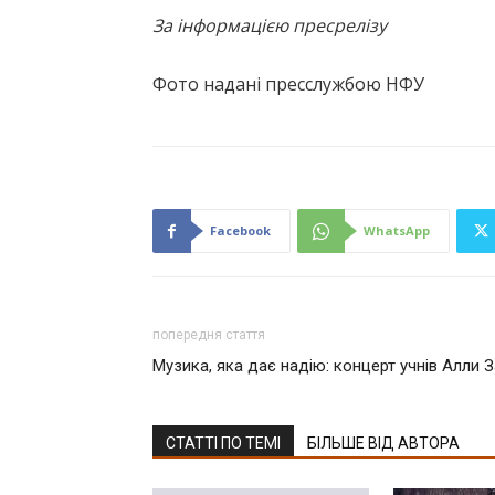
За інформацією пресрелізу
Фото надані пресслужбою НФУ
Facebook
WhatsApp
попередня стаття
Музика, яка дає надію: концерт учнів Алли 
СТАТТІ ПО ТЕМІ
БІЛЬШЕ ВІД АВТОРА