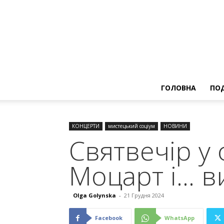
ГОЛОВНА
ПОД
КОНЦЕРТИ
мистецький соціум
НОВИНИ
Святвечір у 
Моцарт і… в
Olga Golynska
-
21 Грудня 2024
Facebook
WhatsApp