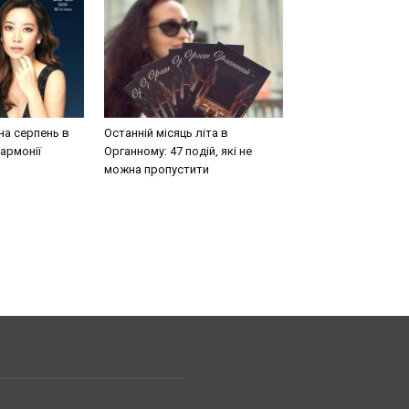
на серпень в
Останній місяць літа в
армонії
Органному: 47 подій, які не
можна пропустити