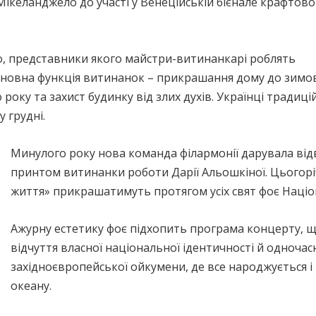
Мікеланджело до участі у Венеційській бієнале крафтово
, представники якого майстри-витинанкарі роблять
Основна функція витинанок – прикрашання дому до зимо
року та захист будинку від злих духів. Українці традиці
 грудні.
Минулого року нова команда філармонії дарувала відв
принтом витинанки роботи Дарії Альошкіної. Цьогорі
життя» прикрашатимуть протягом усіх свят фоє Націон
Ажурну естетику фоє підхопить програма концерту, щ
відчуття власної національної ідентичності й одноча
західноєвропейської ойкумени, де все народжується і
океану.