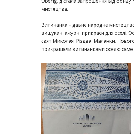
Oberig, дістала запрошення від фонду 
мистецтва.
Витинанка – давнє народне мистецтво
вишукані ажурні прикраси для оселі. 
свят Миколая, Різдва, Маланки, Нового 
прикрашали витинанками оселю саме у