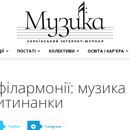
ІЇ
ПОСТАТІ
КОЛЕКТИВИ
ОСВІТА І КАР’ЄРА
МУЗИКА
філармонії: музика 
итинанки
Twitter
Telegram