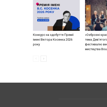
Конкурс на здобуття Премії
«Озброєні кра
імені Віктора Косенка 2026
тема Дев’ятог
року
фестивалю ви
мистецтва Bouq