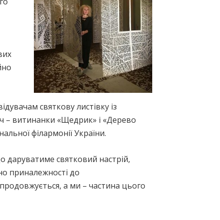
го
вих
йно
ідувачам святкову листівку із
ч – витинанки «Щедрик» і «Дерево
альної філармонії України.
о даруватиме святковий настрій,
сно приналежності до
 продовжується, а ми – частина цього