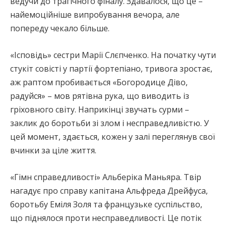
ведучи до трагічного фіналу. Здавалося, що це –
найемоційніше випробування вечора, але
попереду чекало більше.
«Ісповідь» сестри Марії Слєпченко. На початку чути
стукіт совісті у партії фортепіано, тривога зростає,
аж раптом пробивається «Богородице Діво,
радуйся» – мов рятівна рука, що виводить із
гріховного світу. Наприкінці звучать сурми –
заклик до боротьби зі злом і несправедливістю. У
цей момент, здається, кожен у залі переглянув свої
вчинки за ціле життя.
«Гімн справедливості» Альберіка Маньяра. Твір
нагадує про справу капітана Альфреда Дрейфуса,
боротьбу Еміля Золя та французьке суспільство,
що піднялося проти несправедливості. Це потік