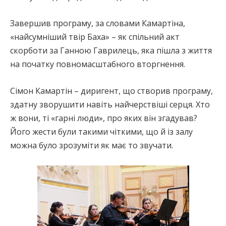
Завершив програму, за словами Камартіна,
«найсумніший твір Баха» – як спільний акт
скорботи за Ганною Гаврилець, яка пішла з життя
на початку повномасштабного вторгнення.
Сімон Камартін – диригент, що створив програму,
здатну зворушити навіть найчерствіші серця. Хто
ж вони, ті «гарні люди», про яких він згадував?
Його жести були такими чіткими, що й із залу
можна було зрозуміти як має то звучати.