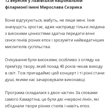
12 вересня у Львівській національній
філармонії імені Мирослава Скорика
Вони відгукуються, мабуть, не лише мені. Їхня
значущість зростає, адже насправді тільки людина
з високими цінностями здатна передати вічні
сенси геніїв різних епох і зрозуміти найвидатніших
мислителів суспільства.
Очікування були високими, особливо з огляду на
прем’єру твору, який понад 40 років чекав виходу
в світ. Тож пригадаймо цей концерт і ті різні стани
душі, якими нас зачаровували виконавці.
Програма складалася з двох частин. За словами
самого Камартіна, це були дві «червоні лінії», які
об’єднали твори різних стилів і навіть епох.