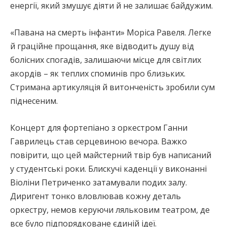
енергії, який змушує діяти й не залишає байдужим.
«Павана на смерть інфанти» Моріса Равеля. Легке
й граційне прощання, яке відводить душу від
болісних спогадів, залишаючи місце для світлих
акордів – як теплих споминів про близьких.
Стримана артикуляція й витонченість зробили сум
піднесеним.
Концерт для фортепіано з оркестром Ганни
Гаврилець став серцевиною вечора. Важко
повірити, що цей майстерний твір був написаний
у студентські роки. Блискучі каденції у виконанні
Віоліни Петриченко затамували подих залу.
Диригент тонко вловлював кожну деталь
оркестру, немов керуючи ляльковим театром, де
все було підпорядковане єдиній ідеї.