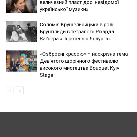
величезний пласт досі невідомої
української музики»
Соломія Крушельницька в ролі
Брунгільди в тетралогії Ріхарда
Ваґнера «Перстень нібелунга»
«Озброєні красою» – наскрізна тема
Дев’ятого щорічного фестивалю
високого мистецтва Bouquet Kyiv
Stage