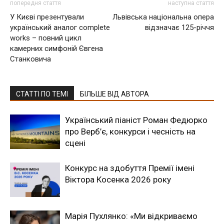
попередня стаття
наступна стаття
У Києві презентували
Львівська національна опера
український аналог complete
відзначає 125-річчя
works – повний цикл
камерних симфоній Євгена
Станковича
СТАТТІ ПО ТЕМІ
БІЛЬШЕ ВІД АВТОРА
Український піаніст Роман Федюрко
про Верб’є, конкурси і чесність на
сцені
Конкурс на здобуття Премії імені
Віктора Косенка 2026 року
Марія Пухлянко: «Ми відкриваємо