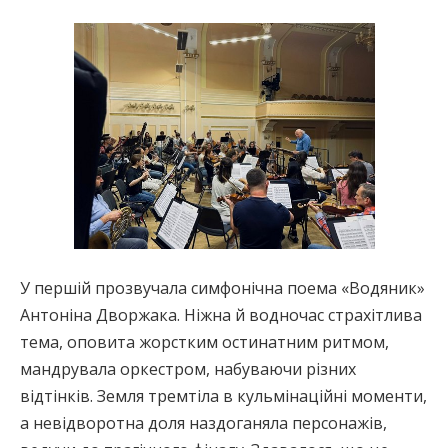
У першій прозвучала симфонічна поема «Водяник»
Антоніна Дворжака. Ніжна й водночас страхітлива
тема, оповита жорстким остинатним ритмом,
мандрувала оркестром, набуваючи різних
відтінків. Земля тремтіла в кульмінаційні моменти,
а невідворотна доля наздоганяла персонажів,