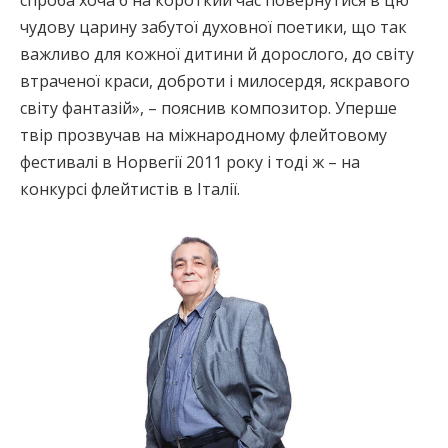
спроба хоча б на короткий час повернутися в цю
чудову царину забутої духовної поетики, що так
важливо для кожної дитини й дорослого, до світу
втраченої краси, доброти і милосердя, яскравого
світу фантазій», – пояснив композитор. Уперше
твір прозвучав на міжнародному флейтовому
фестивалі в Норвегії 2011 року і тоді ж – на
конкурсі флейтистів в Італії.