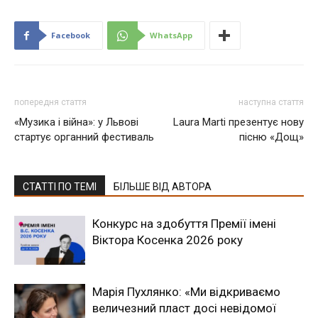
Facebook
WhatsApp
попередня стаття
наступна стаття
«Музика і війна»: у Львові
Laura Marti презентує нову
стартує органний фестиваль
пісню «Дощ»
СТАТТІ ПО ТЕМІ
БІЛЬШЕ ВІД АВТОРА
Конкурс на здобуття Премії імені
Віктора Косенка 2026 року
Марія Пухлянко: «Ми відкриваємо
величезний пласт досі невідомої