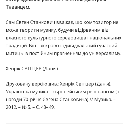
Таванцем.
Сам Євген Станкович вважає, що композитор не
може творити музику, будучи відірваним від
власного культурного середовища і національних
традицій. Він – яскраво індивідуальний сучасний
митець із постійним прагненням до універсалізму.
Хенрік СВІТЦЕР (Данія)
Друковану версію див.: Хенрік Світцер (Данія).
Українська музика з європейським резонансом (з
нагоди 70-річчя Євгена Станковича) // Музика. –
2012. – № 5. – С. 48–49.