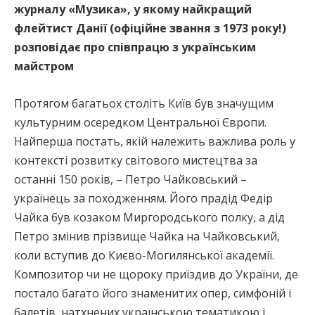
журналу «Музика», у якому найкращий
флейтист Данії (офіційне звання з 1973 року!)
розповідає про співпрацю з українським
майстром
Протягом багатьох століть Київ був значущим
культурним осередком Центральної Європи.
Найперша постать, якій належить важлива роль у
контексті розвитку світового мистецтва за
останні 150 років, – Петро Чайковський –
українець за походженням. Його прадід Федір
Чайка був козаком Миргородського полку, а дід
Петро змінив прізвище Чайка на Чайковський,
коли вступив до Києво-Могилянської академії.
Композитор чи не щороку приїздив до України, де
постало багато його знаменитих опер, симфоній і
балетів, натхнених українською тематикою і