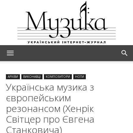
МУЗИКА
АРХІВИ
ВИКОНАВЦІ
КОМПОЗИТОРИ
НОТИ
Українська музика з
європейським
резонансом (Хенрік
Світцер про Євгена
Станковича)