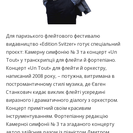
Для паризького флейтового фестивалю
видавництво «Edition Svitzer» готує спеціальний
проєкт: Камерну симфонію № 3 та концерт «Un
Tout» у транскрипції для флейти й фортепіано.
Концерт «Un Tout» для флейти й оркестру,
написаний 2008 року, – потужна, витримана в
постромантичному стилі музика, де Євген
Станкович кидає виклик флейті усередині
виразного і драматичного діалогу з оркестром.
Концерт примітний своїм красивим
інструментуванням. Фортепіанну редакцію
Камерної симфонії № 3 та згаданого концерту
автор здійснив разом із піаністом Дмитром