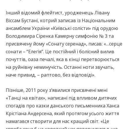
Інший відомий флейтист, уродженець Лівану
Віссам Бустані, котрий записав із Національним
ансамблем України «Київські солісти» під орудою
Володимира Сіренка Камерну симфонію № 3 та
присвячену йому «Сонату серенад», писав: «…серце
сонати – “Елегія”. Це постійний і болісний вилив
почуттів, оаза печалі, яка в кінці перетворюється
на руйнівну неминучість. Останні ноти звучать,
наче привид, – раптово, без відповіді».
Пізніше, 2011 року з’явилися присвячені мені
«Танці на квітах», написані під впливом дитячих
спогадів про казки данського письменника Ханса
Крістіана Андерсена, який протягом усього життя
намагався створити для нас кращий світ. «Це