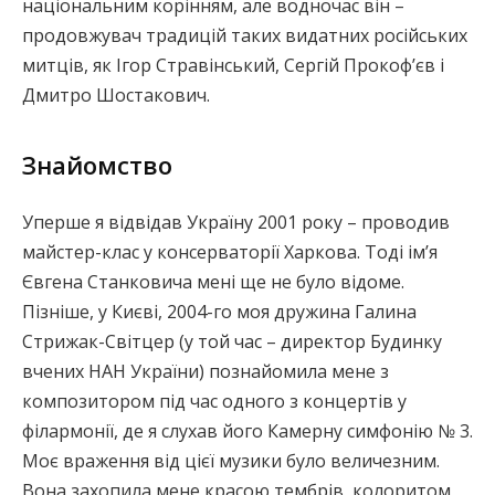
національним корінням, але водночас він –
продовжувач традицій таких видатних російських
митців, як Ігор Стравінський, Сергій Прокоф’єв і
Дмитро Шостакович.
Знайомство
Уперше я відвідав Україну 2001 року – проводив
майстер-клас у консерваторії Харкова. Тоді ім’я
Євгена Станковича мені ще не було відоме.
Пізніше, у Києві, 2004-го моя дружина Галина
Стрижак-Світцер (у той час – директор Будинку
вчених НАН України) познайомила мене з
композитором під час одного з концертів у
філармонії, де я слухав його Камерну симфонію № 3.
Моє враження від цієї музики було величезним.
Вона захопила мене красою тембрів, колоритом,