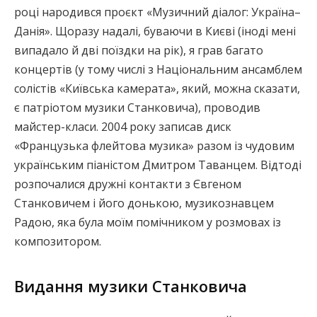
році народився проєкт «Музичний діалог: Україна–
Данія». Щоразу надалі, буваючи в Києві (іноді мені
випадало й дві поїздки на рік), я грав багато
концертів (у тому числі з Національним ансамблем
солістів «Київська камерата», який, можна сказати,
є патріотом музики Станковича), проводив
майстер-класи. 2004 року записав диск
«Французька флейтова музика» разом із чудовим
українським піаністом Дмитром Таванцем. Відтоді
розпочалися дружні контакти з Євгеном
Станковичем і його донькою, музикознавцем
Радою, яка була моїм помічником у розмовах із
композитором.
Видання музики Станковича