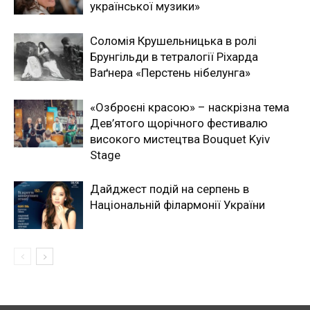
української музики»
Соломія Крушельницька в ролі
Брунгільди в тетралогії Ріхарда
Ваґнера «Перстень нібелунга»
«Озброєні красою» – наскрізна тема
Дев’ятого щорічного фестивалю
високого мистецтва Bouquet Kyiv
Stage
Дайджест подій на серпень в
Національній філармонії України