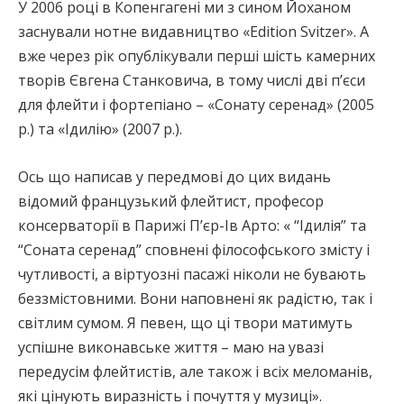
У 2006 році в Копенгагені ми з сином Йоханом
заснували нотне видавництво «Edition Svitzer». А
вже через рік опублікували перші шість камерних
творів Євгена Станковича, в тому числі дві п’єси
для флейти і фортепіано – «Сонату серенад» (2005
р.) та «Ідилію» (2007 р.).
Ось що написав у передмові до цих видань
відомий французький флейтист, професор
консерваторії в Парижі П’єр-Ів Арто: « “Ідилія” та
“Соната серенад” сповнені філософського змісту і
чутливості, а віртуозні пасажі ніколи не бувають
беззмістовними. Вони наповнені як радістю, так і
світлим сумом. Я певен, що ці твори матимуть
успішне виконавське життя – маю на увазі
передусім флейтистів, але також і всіх меломанів,
які цінують виразність і почуття у музиці».