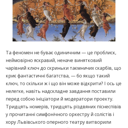
Та феномен не буває одиничним — це проблиск,
неймовірно яскравий, неначе винятковий
чарівний ключ до скриньки таємничих скарбів, що
криє фантастичні багатства, — бо якщо такий
ключ, то скільки ж і що він може відкрити? І ось це
нелегке, навіть надскладне завдання поставили
перед собою ініціатори й модератори проекту.
Тридцять номерів, тридцять різдвяних піснеспівів
у прочитанні симфонічного оркестру й солістів і
хору Львівського оперного театру витворили