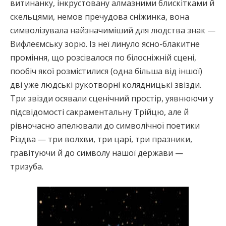
витинанку, інкрустовану алмазними блискітками й
скельцями, немов пречудова сніжинка, вона
символізувала найзначиміший для людства знак —
Вифлеємську зорю. Із неї линуло ясно-блакитне
проміння, що розсівалося по білосніжній сцені,
пообіч якої розмістилися (одна більша від іншої)
дві уже людські рукотворні колядницькі звізди.
Три звізди осявали сценічний простір, уявнюючи у
підсвідомості сакраментальну Трійцю, але й
рівночасно апелювали до символічної поетики
Різдва — три волхви, три царі, три празники,
гравітуючи й до символу нашої держави —
тризуба.