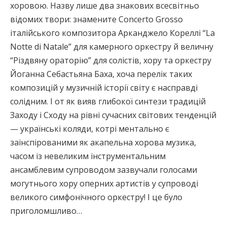
хоровою. Назву лише два знакових всесвітньо
відомих твори: знамените Concerto Grosso
італійського композитора Арканджело Кореллі “La
Notte di Natale” для камерного оркестру й величну
“Різдвяну ораторію” для солістів, хору та оркестру
Йоганна Себастьяна Баха, хоча перелік таких
композицій у музичній історії світу є насправді
солідним. І от як вияв глибокої синтези традицій
Заходу і Сходу на рівні сучасних світових тенденцій
— українські коляди, котрі ментально є
заінспірованими як акапельна хорова музика,
часом із невеликим інструментальним
ансамблевим супроводом зазвучали голосами
могутнього хору оперних артистів у супроводі
великого симфонічного оркестру! І це було
приголомшливо…