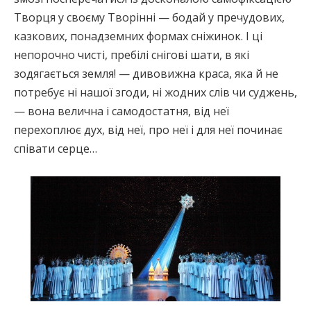
Творця у своєму Творінні — бодай у пречудових,
казкових, понадземних формах сніжинок. І ці
непорочно чисті, пребілі снігові шати, в які
зодягається земля! — дивовижна краса, яка й не
потребує ні нашої згоди, ні жодних слів чи суджень,
— вона велична і самодостатня, від неї
перехоплює дух, від неї, про неї і для неї починає
співати серце…