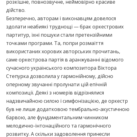
розкішне, повнозвучне, неймовірно красиве
дійство.
Безперечно, авторам і виконавцям довелося
здолати неабиякі труднощі — брак оркестрових
партитур, їхні пошуки стали претензійними
точками програми. Та, попри розмаїття
використаних хорових авторських прочитань,
саме оркестрова партія в аранжуванні відомого
сучасного українського композитора Віктора
Степурка дозволила у гармонійному, дійсно
оперному звучанні пролунати цій епічній
композиції. Деякі з номерів відрізнялися
надзвичайною силою і симфонізацією, де оркестр
був не лише додатковою тембрально-акустичною
барвою, але фундаментальним чинником
мелодично-інтонаційного та гармонічного
розвитку. А скільки задоволення принесли