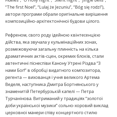
“The first Noel”, “Lulaj że Jezuniu”, “Bóg się rodzi”),
автори програми обрали оригінальне вирішення
композиційно-архітектонічної будови цілого.
Рефреном, свого роду ідейною квінтесенцією
дійства, яка звучала у кульмінаційних зонах,
розмежовуючи загальну плинність на кілька
драматичних актів-сцен, окремих блоків, стали
автентичні піснеспіви Канону Утрені Різдва “З
нами Бог!” в обробці видатного композитора,
регента — вихованця і учня великого Артема
Веделя, наступника Дмитра Бортнянського у
знаменитій Петербурзькій капелі — Петра
Турчанінова. Витриманий у традиціях “золотої
доби української музики” сольно-хоровий виклад
церковної манери співу концертного стилю