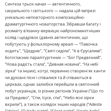
Синтеза трьох начал — автентичного,
сакрального і світського — надала цій імпрезі
унікально-неповторного композиційно-
драматургічного новаторства. Зібравши багату і
розмаїту в’язанку-вервицю найрізноманітніших
коляд і щедрівок (давніх автентичних, що
побутують у фольклорному ареалі — “Павочка
ходить”, “Щедрик”, “Святі сиділи”, “А в Єрусалимі”;
богогласних паралітургічних — “Бог Предвічний”,
“Нова радість стала”, “Дивная новина”, “На небі
зірка” та інших), котрі, первинно створені як канти
чи духовні пісні і співалися та й співаються в
церквах, однак залюбки перейшли в святочний
побут українців, із різних регіонів України (“Що то
за Предиво”, “Спи, Ісусе, спи”, “Небо ясні зірки
вкрили”), а також колядок інших народів (“Adeste
Fideles”, “O Holly night”, “Silent night”, “Jingle bells”,