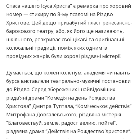
Спаса нашего Ісуса Христа” є ремарка про хоровий
номер — стихиру по 8-му псаломі на Різдво
Христове. Цей дещо призабутий пласт ренесансно-
барокового театру, або, як його ще називають,
шкільного, розкриває свої цікаві та оригінальні
колосальні традиції, поміж яких одним із
провідних жанрів були хорові різдвяні містерії.
Думається, що кожен колегіум, академія чи навіть
бурса виставляли театрально-музичні постановки
до Різдва. Серед збережених і найвідоміших —
різдв’яні драми “Комедія на день Рождества
Христова” Дмитра Туптала, “Комічеськоє действіє”
Митрофана Довгалевського, різдвяна містерія
“Благовествуй, земле, радост велию, пойте!”,
різдвяна драма “Действіє на Рождество Христове”.