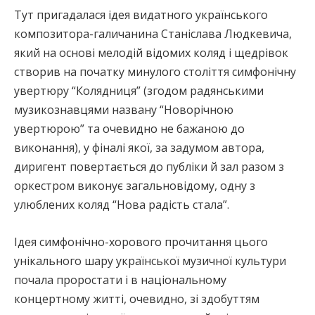
Тут пригадалася ідея видатного українського
композитора-галичанина Станіслава Людкевича,
який на основі мелодій відомих коляд і щедрівок
створив на початку минулого століття симфонічну
увертюру “Колядниця” (згодом радянськими
музикознавцями названу “Новорічною
увертюрою” та очевидно не бажаною до
виконання), у фіналі якої, за задумом автора,
диригент повертається до публіки й зал разом з
оркестром виконує загальновідому, одну з
улюблених коляд “Нова радість стала”.
Ідея симфонічно-хорового прочитання цього
унікального шару української музичної культури
почала проростати і в національному
концертному житті, очевидно, зі здобуттям