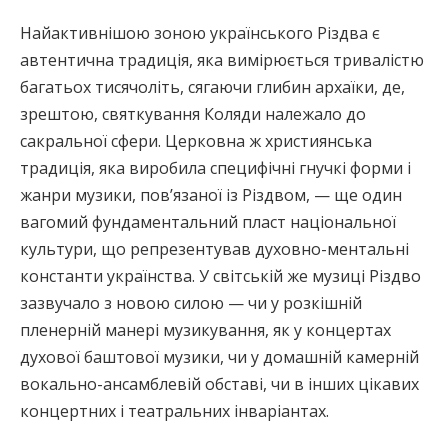
Найактивнішою зоною українського Різдва є
автентична традиція, яка вимірюється тривалістю
багатьох тисячоліть, сягаючи глибин архаїки, де,
зрештою, святкування Коляди належало до
сакральної сфери. Церковна ж християнська
традиція, яка виробила специфічні гнучкі форми і
жанри музики, пов’язаної із Різдвом, — ще один
вагомий фундаментальний пласт національної
культури, що репрезентував духовно-ментальні
константи українства. У світській же музиці Різдво
зазвучало з новою силою — чи у розкішній
пленерній манері музикування, як у концертах
духової баштової музики, чи у домашній камерній
вокально-ансамблевій обставі, чи в інших цікавих
концертних і театральних інваріантах.