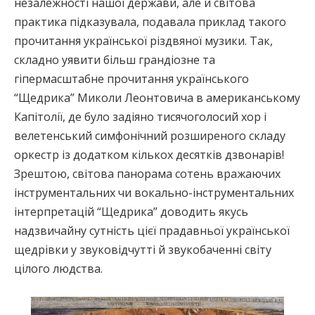
незалежності нашої держави, але й світова
практика підказувала, подавала приклад такого
прочитання української різдвяної музики. Так,
складно уявити більш грандіозне та
гіпермасштабне прочитання українського
“Щедрика” Миколи Леонтовича в американському
Капітолії, де було задіяно тисячоголосий хор і
велетенський симфонічний розширеного складу
оркестр із додатком кількох десятків дзвонарів!
Зрештою, світова панорама сотень вражаючих
інструментальних чи вокально-інструментальних
інтерпретацій “Щедрика” доводить якусь
надзвичайну сутність цієї прадавньої української
щедрівки у звуковідчутті й звукобаченні світу
цілого людства.