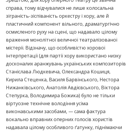
Зрештою, для хору оперного театру це звична
справа, тому відчувалися не лише колосальна
зіграність-зіспіваність оркестру і хору, але й
пластичний компонент вільного, драматургічно
осмисленого руху на сцені, що надавало цілому
враження монолітної величної театралізованої
містерії. Відзначу, що особливістю хорової
інтерпретації (для партії хору використано низку
досконалих аранжувань українських композиторів
Станіслава Людкевича, Олександра Кошиця,
Кирила Стеценка, Василя Барвінського, Нестора
Нижанківського, Анатолія Авдієвського, Віктора
Степурка, Володимира Божика) було не тільки
віртуозне технічне володіння усіма
виконавськими засобами, — сама фактура
вокально вправних оперних голосів хористів
надавала цілому особливого ґатунку, піднімаючи