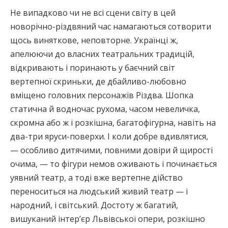
Не випадково чи не всі сцени світу в цей
новорічно-різдвяний час намагаються сотворити
щось виняткове, неповторне. Українці ж,
апелюючи до власних театральних традицій,
відкривають і поринають у баєчний світ
вертепної скриньки, де дбайливо-любовно
вміщено головних персонажів Різдва. Шопка
статична й водночас рухома, часом невеличка,
скромна або ж і розкішна, багатофігурна, навіть на
два-три яруси-поверхи. І коли добре вдивлятися,
— особливо дитячими, повними довіри й щирості
очима, — то фігури немов оживають і починається
уявний театр, а тоді вже вертепне дійство
переноситься на людський живий театр — і
народний, і світський. Достоту ж багатий,
вишуканий інтер’єр Львівської опери, розкішно