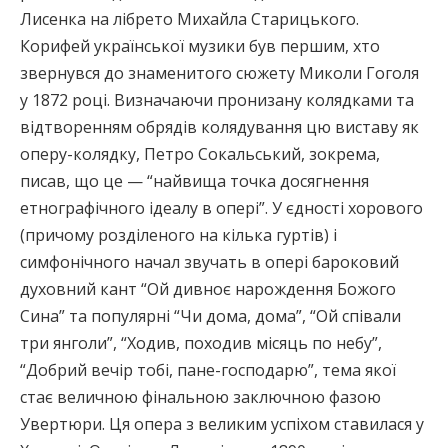
Лисенка на лібрето Михайла Старицького.
Корифей української музики був першим, хто
звернувся до знаменитого сюжету Миколи Гоголя
у 1872 році. Визначаючи пронизану колядками та
відтворенням обрядів колядування цю виставу як
оперу-колядку, Петро Сокальський, зокрема,
писав, що це — “найвища точка досягнення
етнографічного ідеалу в опері”. У єдності хорового
(причому розділеного на кілька гуртів) і
симфонічного начал звучать в опері бароковий
духовний кант “Ой дивноє нарождення Божого
Сина” та популярні “Чи дома, дома”, “Ой співали
три янголи”, “Ходив, походив місяць по небу”,
“Добрий вечір тобі, пане-господарю”, тема якої
стає величною фінальною заключною фазою
Увертюри. Ця опера з великим успіхом ставилася у