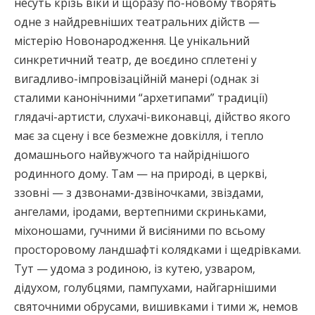
несуть крізь віки й щоразу по-новому творять
одне з найдревніших театральних дійств —
містерію Новонародження. Це унікальний
синкретичний театр, де воєдино сплетені у
вигадливо-імпровізаційній манері (однак зі
сталими канонічними “архетипами” традиції)
глядачі-артисти, слухачі-виконавці, дійство якого
має за сцену і все безмежне довкілля, і тепло
домашнього найвужчого та найріднішого
родинного дому. Там — на природі, в церкві,
ззовні — з дзвонами-дзвіночками, звіздами,
ангелами, іродами, вертепними скриньками,
міхоношами, гучними й висіяними по всьому
просторовому ландшафті колядками і щедрівками.
Тут — удома з родиною, із кутею, узваром,
дідухом, голубцями, пампухами, найгарнішими
святочними обрусами, вишивками і тими ж, немов