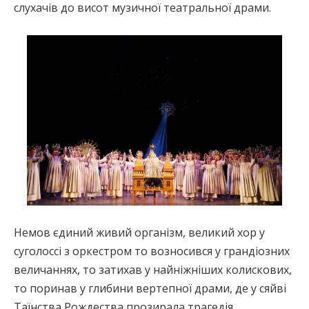
слухачів до висот музичної театральної драми.
Немов єдиний живий організм, великий хор у
суголоссі з оркестром то возносився у грандіозних
величаннях, то затихав у найніжніших колискових,
то поринав у глибини вертепної драми, де у сяйві
Таїнства Рождества прозирала трагедія