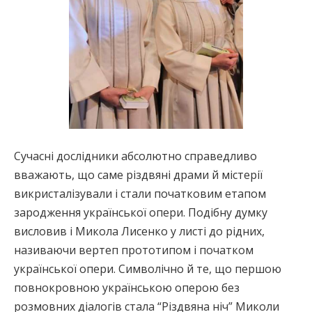
Сучасні дослідники абсолютно справедливо
вважають, що саме різдвяні драми й містерії
викристалізували і стали початковим етапом
зародження української опери. Подібну думку
висловив і Микола Лисенко у листі до рідних,
називаючи вертеп прототипом і початком
української опери. Символічно й те, що першою
повнокровною українською оперою без
розмовних діалогів стала “Різдвяна ніч” Миколи