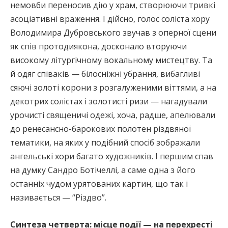
немовби переносив дію у храм, створюючи тривкі
асоціативні враження. І дійсно, голос соліста хору
Володимира Дубровського звучав з оперної сцени
як спів протодиякона, досконало вторуючи
високому літургічному вокальному мистецтву. Та
й одяг співаків — білосніжні убрання, вибагливі
сяючі золоті корони з розгалуженими віттями, а на
декотрих солістах і золотисті ризи — нагадували
урочисті священичі одежі, хоча, радше, апелювали
до ренесансно-барокових полотен різдвяної
тематики, на яких у подібний спосіб зображали
ангельські хори багато художників. І першим спав
на думку Сандро Ботічеллі, а саме одна з його
останніх чудом урятованих картин, що так і
називається — “Різдво”.
Синтеза четверта: місце події — на перехресті