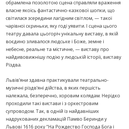
обрамлена позолотою сцена справляли враження
власне якоїсь фантастично-казкової шопки, що
світилася зсередини лагідним світлом, — такої
чарівної скриньки, яку годі уявити. І сцена цього
театру давала цьогоріч унікальну виставу, в якій
воєдино зливалося людське і Боже, земне і
небесне, реальне та містичне, — виставу про
найдивовижнішу подію у людській історії, виставу
Різдва.
Львів’яни здавна практикували театрально-
музичні різдв’яні дійства, в яких першість
належала, безперечно, хоровим колядам. Нерідко
проходили такі вистави і з оркестровим
супроводом. Так, в одній із найдавніших
надрукованих декламацій Памво Беринди у
Львові 1616 року “На Рождество Господа Бога і