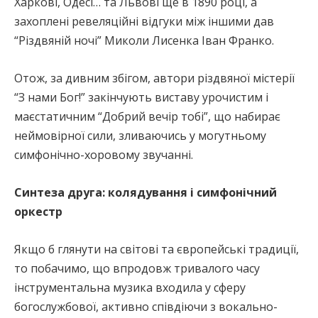
Харкові, Одесі… та Львові ще в 1890 році, а
захоплені ревеляційні відгуки між іншими дав
“Різдвяній ночі” Миколи Лисенка Іван Франко.
Отож, за дивним збігом, автори різдвяної містерії
“З нами Бог!” закінчують виставу урочистим і
маєстатичним “Добрий вечір тобі”, що набирає
неймовірної сили, зливаючись у могутньому
симфонічно-хоровому звучанні.
Синтеза друга: колядування і симфонічний
оркестр
Якщо б глянути на світові та європейські традиції,
то побачимо, що впродовж тривалого часу
інструментальна музика входила у сферу
богослужбової, активно співдіючи з вокально-