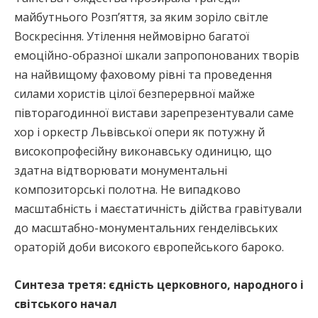
майбутнього Розп’яття, за яким зоріло світле
Воскресіння. Утілення неймовірно багатої
емоційно-образної шкали запропонованих творів
на найвищому фаховому рівні та проведення
силами хористів цілої безперервної майже
півторагодинної вистави зарепрезентували саме
хор і оркестр Львівської опери як потужну й
високопрофесійну виконавську одиницю, що
здатна відтворювати монументальні
композиторські полотна. Не випадково
масштабність і маєстатичність дійства гравітували
до масштабно-монументальних генделівських
ораторій доби високого європейського бароко.
Синтеза третя: єдність церковного, народного і
світського начал