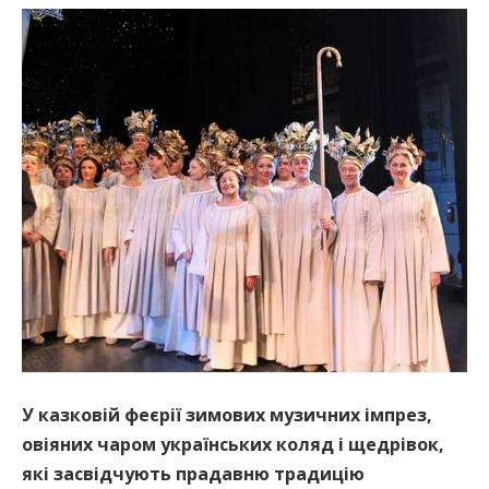
У казковій феєрії зимових музичних імпрез,
овіяних чаром українських коляд і щедрівок,
які засвідчують прадавню традицію