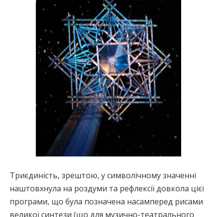
Триєдиність, зрештою, у символічному значенні
наштовхнула на роздуми та рефлексії довкола цієї
програми, що була позначена насамперед рисами
великої синтези (що для музично-театрального