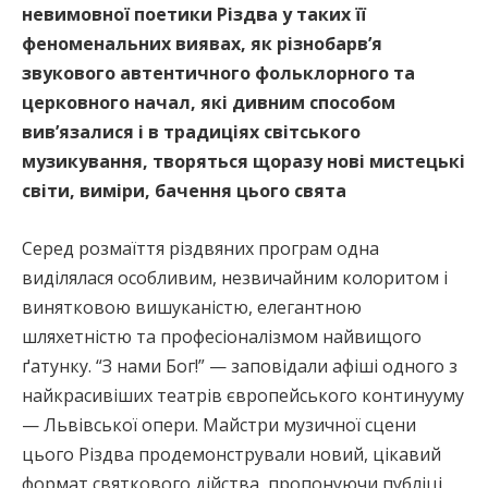
невимовної поетики Різдва у таких її
феноменальних виявах, як різнобарв’я
звукового автентичного фольклорного та
церковного начал, які дивним способом
вив’язалися і в традиціях світського
музикування, творяться щоразу нові мистецькі
світи, виміри, бачення цього свята
Серед розмаїття різдвяних програм одна
виділялася особливим, незвичайним колоритом і
винятковою вишуканістю, елегантною
шляхетністю та професіоналізмом найвищого
ґатунку. “З нами Бог!” — заповідали афіші одного з
найкрасивіших театрів європейського континууму
— Львівської опери. Майстри музичної сцени
цього Різдва продемонстрували новий, цікавий
формат святкового дійства, пропонуючи публіці