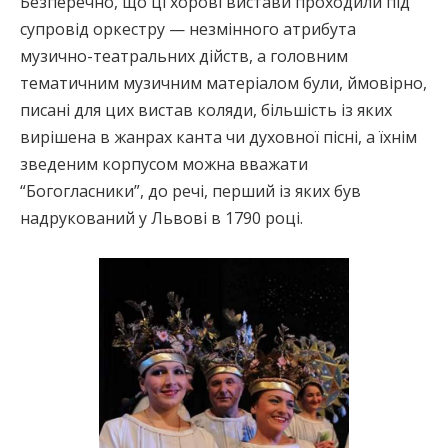
Безперечно, що ці хорові вистави проходили під
супровід оркестру — незмінного атрибута
музично-театральних дійств, а головним
тематичним музичним матеріалом були, ймовірно,
писані для цих вистав коляди, більшість із яких
вирішена в жанрах канта чи духовної пісні, а їхнім
зведеним корпусом можна вважати
“Богогласники”, до речі, перший із яких був
надрукований у Львові в 1790 році.