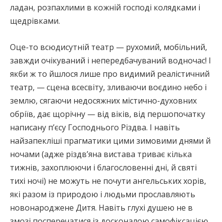
ладан, розпахлими в кожній господі колядками і
щедрівками.
Оце-то всюдисутній театр — рухомий, мобільний,
завжди очікуваний і непередбачуваний водночас! І
якби ж то йшлося лише про видимий реалістичний
театр, — сцена всесвіту, зливаючи воєдино небо і
землю, сягаючи недосяжних містично-духовних
обріїв, дає щорічну — від віків, від першопочатку
написану п’єсу Господнього Різдва. І навіть
найзапекліші прагматики цими зимовими днями й
ночами (адже різдв’яна вистава триває кілька
тижнів, захоплюючи і благословенні дні, й святі
тихі ночі) не можуть не почути ангельських хорів,
які разом із природою і людьми прославляють
новонароджене Дитя. Навіть глухі душею не в
змозі посперечатися із досконалою самофіксацією