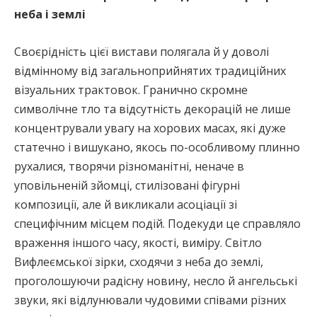
неба і землі
Своєрідність цієї вистави полягала й у доволі
відмінному від загальноприйнятих традиційних
візуальних трактовок. Гранично скромне
символічне тло та відсутність декорацій не лише
концентрували увагу на хорових масах, які дуже
статечно і вишукано, якось по-особливому плинно
рухалися, творячи різноманітні, неначе в
уповільненій зйомці, стилізовані фігурні
композиції, але й викликали асоціації зі
специфічним місцем подій. Подекуди це справляло
враження іншого часу, якості, виміру. Світло
Вифлеємської зірки, сходячи з неба до землі,
проголошуючи радісну новину, несло й ангельські
звуки, які відлунювали чудовими співами різних