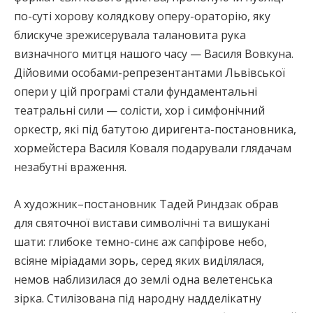
по-суті хорову колядкову оперу-ораторію, яку
блискуче зрежисерувала талановита рука
визначного митця нашого часу — Василя Вовкуна.
Дійовими особами-репрезентантами Львівської
опери у цій програмі стали фундаментальні
театральні сили — солісти, хор і симфонічний
оркестр, які під батутою диригента-постановника,
хормейстера Василя Коваля подарували глядачам
незабутні враження.
А художник–постановник Тадей Риндзак обрав
для святочної вистави символічні та вишукані
шати: глибоке темно-синє аж сапфірове небо,
всіяне міріадами зорь, серед яких виділялася,
немов наблизилася до землі одна велетенська
зірка. Стилізована під народну надделікатну