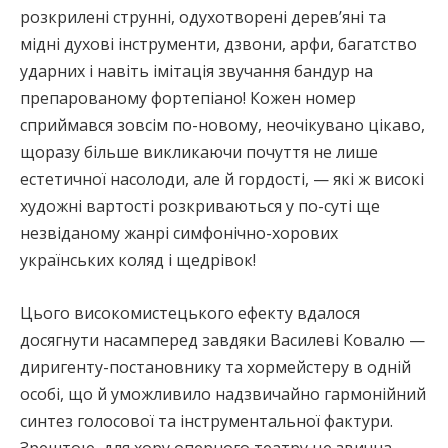
розкрилені струнні, одухотворені дерев’яні та
мідні духові інструменти, дзвони, арфи, багатство
ударних і навіть імітація звучання бандур на
препарованому фортепіано! Кожен номер
сприймався зовсім по-новому, неочікувано цікаво,
щоразу більше викликаючи почуття не лише
естетичної насолоди, але й гордості, — які ж високі
художні вартості розкриваються у по-суті ще
незвіданому жанрі симфонічно-хорових
українських коляд і щедрівок!
Цього високомистецького ефекту вдалося
досягнути насамперед завдяки Василеві Ковалю —
диригенту-постановнику та хормейстеру в одній
особі, що й уможливило надзвичайно гармонійний
синтез голосової та інструментальної фактури.