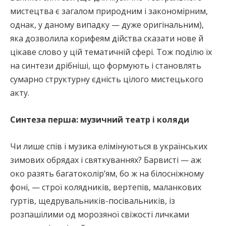
мистецтва є загалом природним і закономірним,
однак, у даному випадку — дуже оригінальним),
яка дозволила корифеям дійства сказати нове й
цікаве слово у цій тематичній сфері. Тож поділю їх
на синтези дрібніші, що формують і становлять
сумарно структурну єдність цілого мистецького
акту.
Синтеза перша: музичний театр і коляди
Чи лише спів і музика елімінуються в українських
зимових обрядах і святкуваннях? Барвисті — аж
око разять багатоколір’ям, бо ж на білосніжному
фоні, — строї колядників, вертепів, маланкових
гуртів, щедрувальників-посівальників, із
розпашілими од морозяної свіжості личками