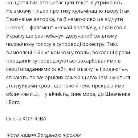
на щастя тих, хто читає цей текст, я утримаюсь…
Не змовчу тільки про тиху кульмінацію твору (так
її визначає авторка, та й неможливо це відчути
інакше) – фрагмент «Нехай я заплачу, нехай свою
Україну ще раз побачу», доручений сольному
чоловічому голосу в супроводі оркестру. Тихі,
вимовлені ніби «з комком у горлі», вокальні фрази-
прощання супроводжуються закарбованими в
серці опаданнями флейт, які «плачуть і ридають»,
стікають по зачорнілих сажею щитах і змішуються
зі струйками крові, що тече й тече прекрасними
обличчями…», − у вічність, синє море, до Шевченка
і Бога.
Олена КОРЧОВА
Фото надані Богданою Фроляк