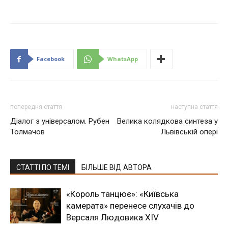
Facebook
WhatsApp
попередня стаття
наступна стаття
Діалог з універсалом. Рубен
Велика колядкова синтеза у
Толмачов
Львівській опері
СТАТТІ ПО ТЕМІ
БІЛЬШЕ ВІД АВТОРА
«Король танцює»: «Київська
камерата» перенесе слухачів до
Версаля Людовика XIV