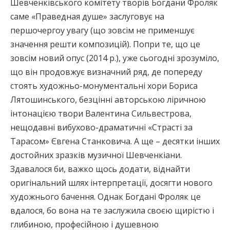
Шевченківського комітету творів Богдани Фроляк
саме «Праведная душе» заслуговує на
першочергоу увагу (що зовсім не применшує
значення решти композицій). Попри те, що це
зовсім новий опус (2014 р.), уже сьогодні зрозуміло,
що він продовжує визначний ряд, де попереду
стоять художньо-монументальні хори Бориса
Лятошинського, безцінні авторською ліричною
інтонацією твори Валентина Сильвестрова,
нещодавні вибухово-драматичні «Страсті за
Тарасом» Євгена Станковича. А ще – десятки інших
достойних зразків музичної Шевченкіани.
Здавалося би, важко щось додати, віднайти
оригінальний шлях інтерпретації, досягти нового
художнього бачення. Однак Богдані Фроляк це
вдалося, бо вона на те заслужила своєю щирістю і
глибиною, професійною і душевною