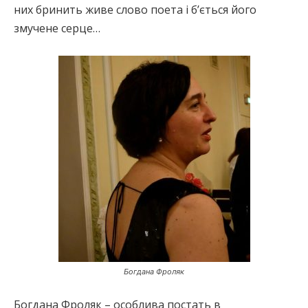
них бринить живе слово поета і б’ється його
змучене серце…
Богдана Фроляк
Богдана Фроляк – особлива постать в