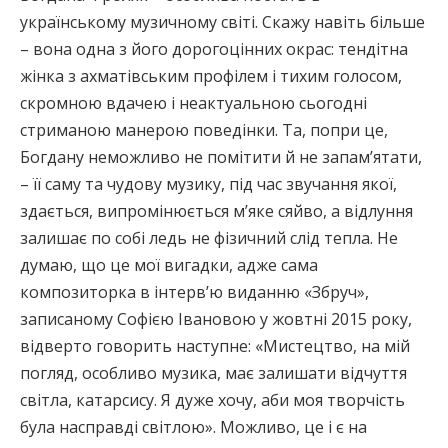
українському музичному світі. Скажу навіть більше
– вона одна з його дорогоцінних окрас: тендітна
жінка з ахматівським профілем і тихим голосом,
скромною вдачею і неактуальною сьогодні
стриманою манерою поведінки. Та, попри це,
Богдану неможливо не помітити й не запам’ятати,
– її саму та чудову музику, під час звучання якої,
здається, випромінюється м’яке сяйво, а відлуння
залишає по собі ледь не фізичний слід тепла. Не
думаю, що це мої вигадки, адже сама
композиторка в інтерв’ю виданню «Збруч»,
записаному Софією Івановою у жовтні 2015 року,
відверто говорить наступне: «Мистецтво, на мій
погляд, особливо музика, має залишати відчуття
світла, катарсису. Я дуже хочу, аби моя творчість
була насправді світлою». Можливо, це і є на