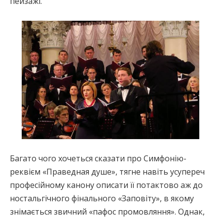
пейзажі.
Багато чого хочеться сказати про Симфонію-
реквієм «Праведная душе», тягне навіть усупереч
професійному канону описати її потактово аж до
ностальгічного фінального «Заповіту», в якому
знімається звичний «пафос промовляння». Однак,