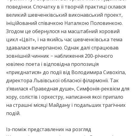
поведінки. Спочатку в її творчій практиці склався
великий шевченківський виконавський проект,
ініційований співачкою Наталкою Половинкою.
Згодом це обернулося на масштабний хоровий
цикл «Цвіт», і на якийсь час шевченківська тема
здавалася вичерпаною. Однак далі спрацював
зовнішній чинник − наближення 200-річного
ювілею поета і відповідна пропозиція
«приєднатися» до події від Володимира Сивохіпа,
директора Львівської обласної філармонії. Так
з’явилася «Праведная душе», Симфонія-реквієм для
хору, солістів і оркестру, написання якої припало
на страшні місяці Майдану і подальших трагічних
подій.
Із-поміж представлених на розгляд