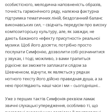
особистісного, мелодична наповненість образів,
точність гармонічного ряду, належна фактурна
підтримка тематичних ліній, бездоганний баланс
виконавських сил, − свідчать передусім про високу
композиторську культуру, але, як завжди, не
дають бажаного «ефекту присутності» реальної
музики. Щоб його досягти, потрібно просто
послухати Симфонію, дозволити собі розчинитися
у звуках, і тоді, можливо, з вами трапиться
рідкісне: ви зможете заплакати слідом за
Шевченком, відчути, як являється у рядках
нотного тексту його дійсно праведная душа, а за
нею проглядають наші часи і ми – сьогоднішні…
Уже з перших тактів Симфонія-реквієм ламає
звичні слухацькі упередження, особливо ті, що