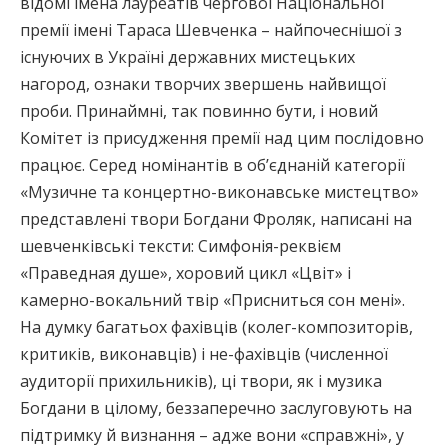
відомі імена лауреатів чергової Національної
премії імені Тараса Шевченка – найпочеснішої з
існуючих в Україні державних мистецьких
нагород, ознаки творчих звершень найвищої
проби. Принаймні, так повинно бути, і новий
Комітет із присудження премії над цим послідовно
працює. Серед номінантів в об’єднаній категорії
«Музичне та концертно-виконавське мистецтво»
представлені твори Богдани Фроляк, написані на
шевченківські тексти: Симфонія-реквієм
«Праведная душе», хоровий цикл «Цвіт» і
камерно-вокальний твір «Присниться сон мені».
На думку багатьох фахівців (колег-композиторів,
критиків, виконавців) і не-фахівців (численної
аудиторії прихильників), ці твори, як і музика
Богдани в цілому, беззаперечно заслуговують на
підтримку й визнання – адже вони «справжні», у