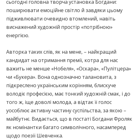
сьогодні головна творча установка Богдани:
поширювати емоційне світло й завдяки цьому
підживлювати очевидно втомлений, навіть
виснажений художній простір «потрібною»
енергією.
Авторка таких слів, як на мене, – найкращий
кандидат на отримання премії, котра для нас
важить не менше «Нобеля», «Оскара», «Пулітцера»
чи «Букера». Вона однозначно талановита, з
підкреслено українським корінням, блискуче
володіє професією, має тонкий художній смак, і до
того ж, іще доволі молода, а відтак її голос
уособлює активну частину суспільства, за якою –
майбутнє. Видається, що в постаті Богдани Фроляк
як номінантки багато символічного, насамперед
щодо поезії Шевченка.