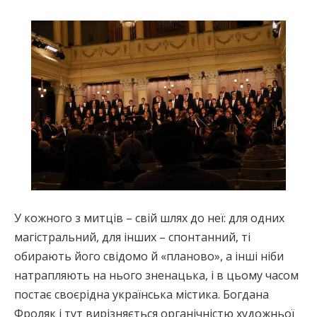
У кожного з митців – свій шлях до неї: для одних
магістральний, для інших – спонтанний, ті
обирають його свідомо й «планово», а інші ніби
натрапляють на нього зненацька, і в цьому часом
постає своєрідна українська містика. Богдана
Фроляк і тут вирізняється органічністю художньої