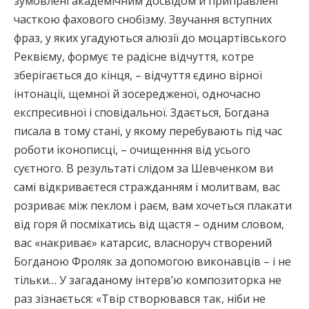
зумовлені академічним досвідом й приправлені
часткою фахового снобізму. Звучання вступних
фраз, у яких угадуються алюзії до моцартівського
Реквієму, формує те радісне відчуття, котре
зберігається до кінця, – відчуття єдино вірної
інтонації, щемної й зосередженої, одночасно
експресивної і сповідальної. Здається, Богдана
писала в тому стані, у якому перебувають під час
роботи іконописці, – очищенння від усього
суєтного. В результаті слідом за Шевченком ви
самі відкриваєтеся стражданням і молитвам, вас
розриває між пеклом і раєм, вам хочеться плакати
від горя й посміхатись від щастя – одним словом,
вас «накриває» катарсис, власноруч створений
Богданою Фроляк за допомогою виконавців – і не
тільки… У загаданому інтерв’ю композиторка не
раз зізнається: «Твір створювався так, ніби не