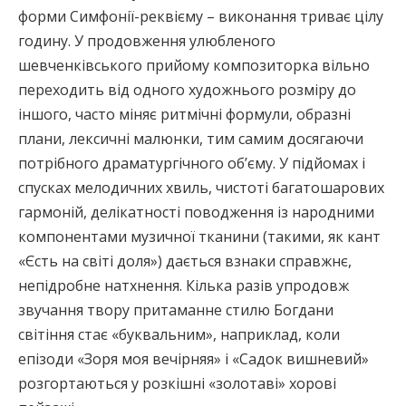
форми Симфонії-реквієму – виконання триває цілу
годину. У продовження улюбленого
шевченківського прийому композиторка вільно
переходить від одного художнього розміру до
іншого, часто міняє ритмічні формули, образні
плани, лексичні малюнки, тим самим досягаючи
потрібного драматургічного об’єму. У підйомах і
спусках мелодичних хвиль, чистоті багатошарових
гармоній, делікатності поводження із народними
компонентами музичної тканини (такими, як кант
«Єсть на світі доля») дається взнаки справжнє,
непідробне натхнення. Кілька разів упродовж
звучання твору притаманне стилю Богдани
світіння стає «буквальним», наприклад, коли
епізоди «Зоря моя вечірняя» і «Садок вишневий»
розгортаються у розкішні «золотаві» хорові