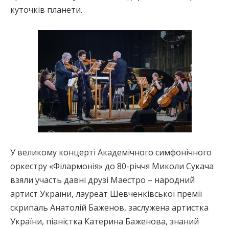
куточків планети.
У великому концерті Академічного симфонічного
оркестру «Філармонія» до 80-річчя Миколи Сукача
взяли участь давні друзі Маестро – народний
артист України, лауреат Шевченківської премії
скрипаль Анатолій Баженов, заслужена артистка
України, піаністка Катерина Баженова, знаний