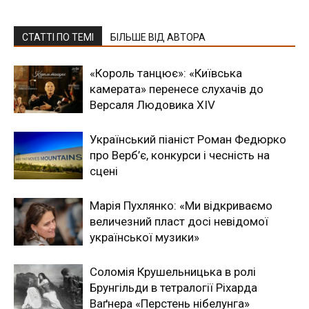
СТАТТІ ПО ТЕМІ
БІЛЬШЕ ВІД АВТОРА
«Король танцює»: «Київська
камерата» перенесе слухачів до
Версаля Людовика XIV
Український піаніст Роман Федюрко
про Верб’є, конкурси і чесність на
сцені
Марія Пухлянко: «Ми відкриваємо
величезний пласт досі невідомої
української музики»
Соломія Крушельницька в ролі
Брунгільди в тетралогії Ріхарда
Ваґнера «Перстень нібелунга»