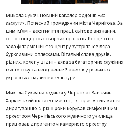
Микола Сукач. Повний кавалер орденів «За
заслуги», Почесний громадянин міста Чернігова. За
цим ім’ям – десятиліття праці, світове визнання,
сотні концертів і творчих проєктів. Концертна
зала філармонійного центру зустріла ювіляра
бурхливими оплесками. Вітальні слова друзів,
рідних, колег у ці дні – дяка за багаторічне служіння
мистецтву та неоціненний внесок у розвиток
української музичної культури.
Микола Сукач народився у Чернігові. Закінчив
Харківський інститут мистецтв і присвятив життя
диригуванню. У різні роки керував симфонічним
оркестром Чернігівського музичного училища,
працював диригентом камерного оркестру