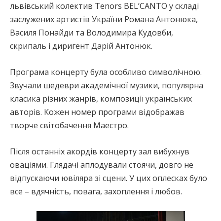
львівський колектив Tenors BEL’CANTO у складі
заслужених артистів України Романа Антонюка,
Василя Понайди та Володимира Кудовби,
скрипаль і диригент Дарій Антонюк.
Програма концерту була особливо символічною.
Звучали шедеври академічної музики, популярна
класика різних жанрів, композиції українських
авторів. Кожен номер програми відображав
творче світобачення Маестро.
Після останніх акордів концерту зал вибухнув
оваціями. Глядачі аплодували стоячи, довго не
відпускаючи ювіляра зі сцени. У цих оплесках було
все – вдячність, повага, захоплення і любов.