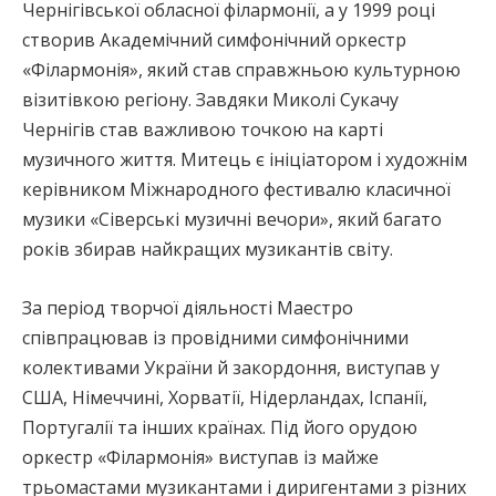
Чернігівської обласної філармонії, а у 1999 році
створив Академічний симфонічний оркестр
«Філармонія», який став справжньою культурною
візитівкою регіону. Завдяки Миколі Сукачу
Чернігів став важливою точкою на карті
музичного життя. Митець є ініціатором і художнім
керівником Міжнародного фестивалю класичної
музики «Сіверські музичні вечори», який багато
років збирав найкращих музикантів світу.
За період творчої діяльності Маестро
співпрацював із провідними симфонічними
колективами України й закордоння, виступав у
США, Німеччині, Хорватії, Нідерландах, Іспанії,
Португалії та інших країнах. Під його орудою
оркестр «Філармонія» виступав із майже
трьомастами музикантами і диригентами з різних