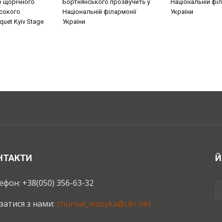
о щорічного
Бортнянського прозвучить у
Національній філ
сокого
Національній філармонії
України
uet Kyiv Stage
України
НТАКТИ
Й
ефон: +38(050) 356-63-32
язатися з нами:
zhurnal_muzyka@ukr.net