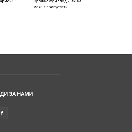
армонії
Органному: 47 подій, які не
можна пропустити
ДИ ЗА НАМИ