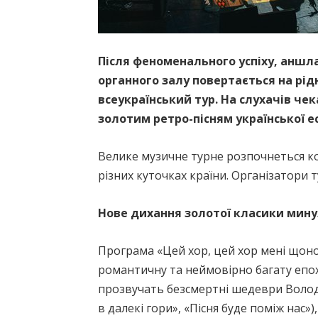
Після феноменального успіху, аншл
органного залу повертається на рі
всеукраїнський тур. На слухачів чек
золотим ретро-пісням української е
Велике музичне турне розпочнеться ко
різних куточках країни. Організатори т
Нове дихання золотої класики мину
Програма «Цей хор, цей хор мені щоноч
романтичну та неймовірно багату епох
прозвучать безсмертні шедеври Володи
в далекі гори», «Пісня буде поміж нас»