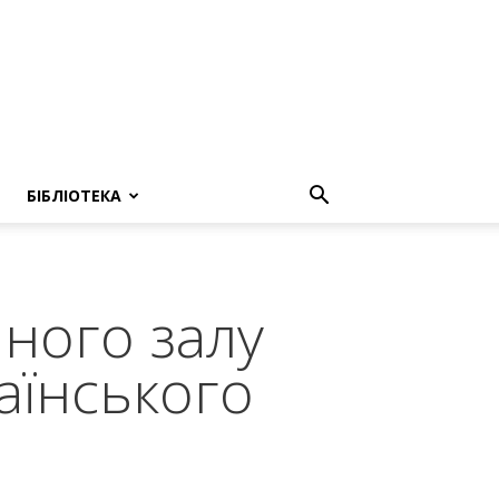
БІБЛІОТЕКА
нного залу
аїнського