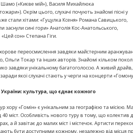
ря Шамо («Києве мій»), Василя Михайлюка
ожари»). Окрім цього, слухачі почують знайомі пісні у
вже стали хітами: «Гуцулка Ксеня» Романа Савицького,
и заснули сині гори» Анатолія Кос-Анатольського,
 «Цей сон» Степана Гіги.
 хорове переосмислення завдяки майстерним аранжуван
 Ольги Токар та інших авторів. Знайомі кільком поколі
ко завдяки унікальному багатоголоссю. А живий драйв,
аради якої слухачі стають у черги на концерти «Гомону
т України: культура, що єднає кожного
ур хору «Гомін» є унікальним за географією та місією.
 40 міст. Особливість нового туру в тому, що колектив 
ах, а й завітає до малих міст і містечок. Артисти перек
ають бути доступними кожному, незалежно від місця пр