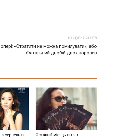
наступна стаття
 опері: «Cтратити не можна помилувати», або
Фатальний двобій двох королев
на серпень в
Останній місяць літа в