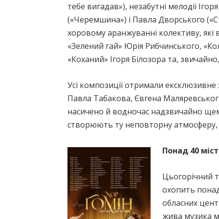
тебе вигадав»), незабутні мелодії Іго
(«Черемшина») і Павла Дворського («Ст
хоровому аранжуванні колективу, які 
«Зелений гай» Юрія Рибчинського, «Кол
«Коханий» Ігоря Білозора та, звичайно,
Усі композиції отримали ексклюзивне
Павла Табакова, Євгена Маляревського,
насичено й водночас надзвичайно щем
створюють ту неповторну атмосферу, з
Понад 40 міс
Цьогорічний т
охопить понад
обласних центр
жива музика м