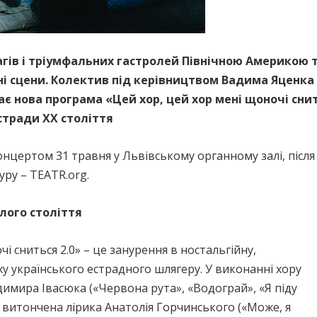
агів і тріумфальних гастролей Північною Америкою 
дні сцени. Колектив під керівництвом Вадима Яценк
ає нова програма «Цей хор, цей хор мені щоночі сни
стради XX століття
нцертом 31 травня у Львівському органному залі, після
уру – TEATR.org.
лого століття
і сниться 2.0» – це занурення в ностальгійну,
у українського естрадного шлягеру. У виконанні хору
мира Івасюка («Червона рута», «Водограй», «Я піду
), витончена лірика Анатолія Горчинського («Може, я