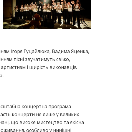
ням Ігоря Гуцайлюка, Вадима Яценка,
нням пісні звучатимуть свіжо,
 артистизм і щирість виконавців
».
 Масштабна концертна програма
дасть концерти не лише у великих
онані, що високе мистецтво та якісна
оживання, особливо у нинішні