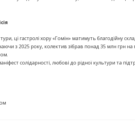
сія
 тури, ці гастролі хору «Гомін» матимуть благодійну скл
аючи з 2025 року, колектив зібрав понад 35 млн грн на 
ном.
аніфест солідарності, любові до рідної культури та підт
лом