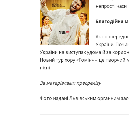
непрості часи.
Благодійна мі
Як і попередні
України. Почин
України на виступах удома й за кордо
Новий тур хору «Гомін» – це творчий м
пісні.
За матеріалами пресрелізу
Фото надані Львівським органним за