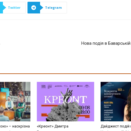
Twitter
Telegram
а
Нова подія в Баварській
сою» – наскрізна
«Креонт» Дмитра
Дайджест подій 