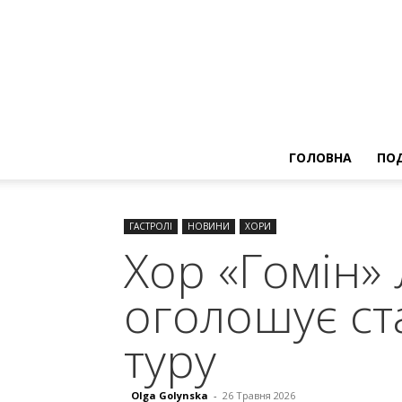
ГОЛОВНА
ПОД
ГАСТРОЛІ
НОВИНИ
ХОРИ
Хор «Гомін»
оголошує ст
туру
Olga Golynska
-
26 Травня 2026