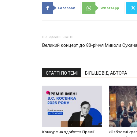
Facebook
WhatsApp
попередня стаття
Великий концерт до 80-річчя Миколи Сукач
СТАТТІ ПО ТЕМІ
БІЛЬШЕ ВІД АВТОРА
Конкурс на здобуття Премії
«Озброєні кра