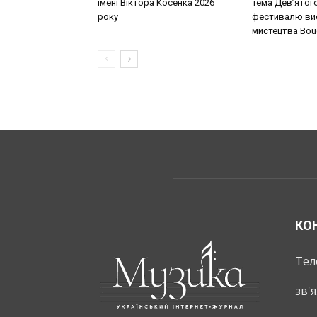
імені Віктора Косенка 2026
тема Дев’ятог
року
фестивалю ви
мистецтва Bouq
КО
Тел
зв'