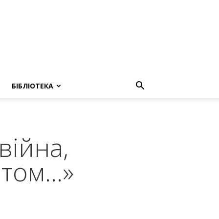
БІБЛІОТЕКА
війна,
ітом…»