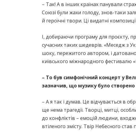
– Так! А в інших країнах панували стр
Союзі були жахи голоду, знов-таки заля
й героїчні твори. Ці видатні композиції
І, добираючи програму для проєкту, п
сучасних таких шедеврів. «Меседж з У
шоку, пережитого автором, і датовано
київського міжнародного фестивалю «М
– То був симфонічний концерт у Вели
зазначив, що музику було створено 
– А я так і думав. Це відчувається в об
ще нема трагедії. Творці, митці, осо
до конфліктів – емоцій людини, входже
втіленого змісту. Твір Небесного ста