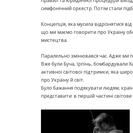
правил та юридичної процедури виїзду
симфонічний оркестр. Потім стали під
Концепція, яка мусила відрізнятися від
що ми маємо говорити про Україну обо
мистецтва.
Паралельно змінювався час. Адже ми пе
Вже були Буча, Ірпінь, бомбардували Ха
активної світової підтримки, яка широк
про Україну й світ.
Було бажання подякувати людям, країн
представити: в першій частині світове 