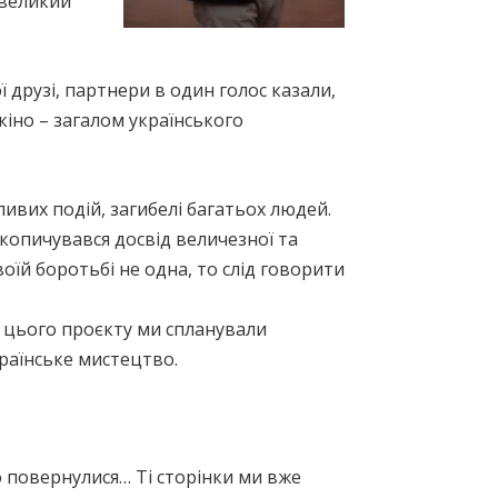
 великий
ї друзі, партнери в один голос казали,
іно – загалом українського
ливих подій, загибелі багатьох людей.
накопичувався досвід величезної та
воїй боротьбі не одна, то слід говорити
і цього проєкту ми спланували
країнське мистецтво.
ого повернулися… Ті сторінки ми вже