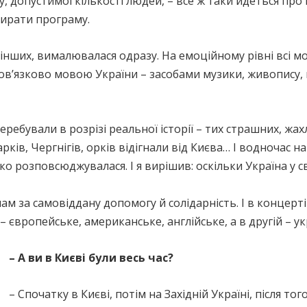
, допустимої кількості людей, – все ж таки йдеться про
бирати програму.
 інших, вималювалася одразу. На емоційному рівні всі мо
в’язково мовою України – засобами музики, живопису, к
ребували в розрізі реальної історії – тих страшних, жах
рків, Чергнігів, орків відігнали від Києва… І водночас 
о розповсюджувалася. І я вирішив: оскільки Україна у с
ам за самовіддану допомогу й солідарність. І в концерт
– європейське, американське, англійське, а в другій – у
– А ви в Києві були весь час?
– Спочатку в Києві, потім на Західній Україні, після т