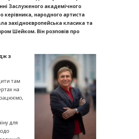
нні Заслуженого академічного
о керівника, народного артиста
ала західноєвропейська класика та
иром Шейком. Він розповів про
дж з
дити там
ертах на
 працюємо,
їну для
щодо