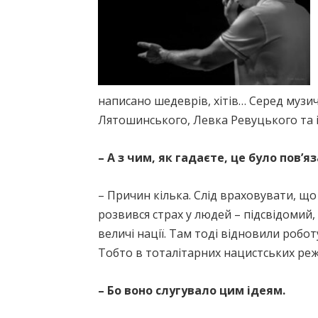
написано шедеврів, хітів… Серед муз
Лятошинського, Левка Ревуцького та
– А з чим, як гадаєте, це було пов’я
– Причин кілька. Слід враховувати, що 
розвився страх у людей – підсвідомий,
величі нації. Там тоді відновили робо
Тобто в тоталітарних нацистських ре
– Бо воно слугувало цим ідеям.