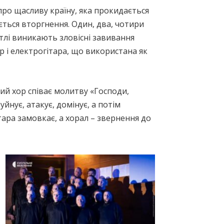
ро щасливу країну, яка прокидається
вається вторгнення. Один, два, чотири
 тлі виникають зловісні завивання
р і електрогітара, що використана як
ий хор співає молитву «Господи,
йнує, атакує, домінує, а потім
тара замовкає, а хорал – звернення до