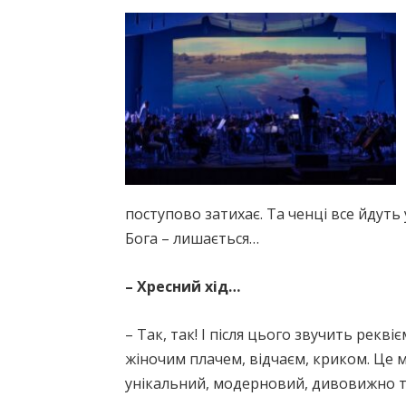
поступово затихає. Та ченці все йдуть
Бога – лишається…
– Хресний хід…
– Так, так! І після цього звучить рекві
жіночим плачем, відчаєм, криком. Це ме
унікальний, модерновий, дивовижно 