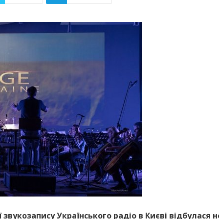
ї звукозапису Українського радіо в Києві відбулася 