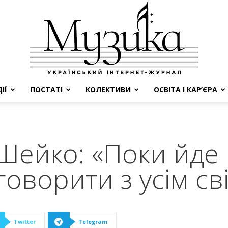
ІЇ
ПОСТАТІ
КОЛЕКТИВИ
ОСВІТА І КАР’ЄРА
МУЗИКА
ейко: «Поки йде 
говорити з усім св
Twitter
Telegram