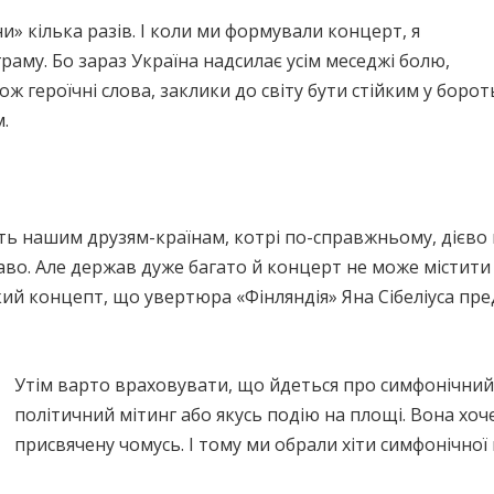
и» кілька разів. І коли ми формували концерт, я
раму. Бо зараз Україна надсилає усім меседжі болю,
 героїчні слова, заклики до світу бути стійким у бороть
.
сть нашим друзям-країнам, котрі по-справжньому, дієв
аво. Але держав дуже багато й концерт не може містити 
кий концепт, що увертюра «Фінляндія» Яна Сібеліуса пре
Утім варто враховувати, що йдеться про симфонічний
політичний мітинг або якусь подію на площі. Вона хоч
присвячену чомусь. І тому ми обрали хіти симфонічної 