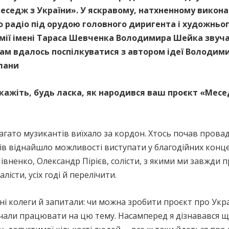
седж з України». У яскравому, натхненному викона
о радіо під орудою головного диригента і художньог
емії імені Тараса Шевченка Володимира Шейка звуч
нам вдалось поспілкуватися з автором ідеї Володим
плани
ажіть, будь ласка, як народився ваш проєкт «Месе
 Багато музикантів виїхало за кордон. Хтось почав прова
ів віднайшло можливості виступати у благодійних конц
івненко, Олександр Пірієв, солісти, з якими ми завжди
істи, усіх годі й перелічити.
і колеги й запитали: чи можна зробити проєкт про Укра
очали працювати на цю тему. Насамперед я дізнавався 