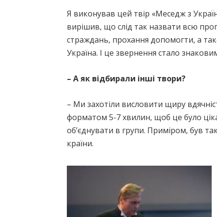
Я виконував цей твір «Меседж з Україн
вирішив, що слід так назвати всю прог
страждань, прохання допомогти, а також
Україна. І це звернення стало знаковим
– А як відбирали інші твори?
– Ми захотіли висловити щиру вдячні
форматом 5-7 хвилин, щоб це було цік
об’єднувати в групи. Приміром, був та
країни.