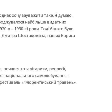
однак хочу зауважити таке. Я думаю,
ароджувалося найбільше видатних
920-х – 1930-ті роки. Тоді багато було
а, Дмитра Шостаковича, наших Бориса
, почався тоталітаризм, репресії,
ідеї національного самолюбування і
й фестиваль «Флорентійський травень».