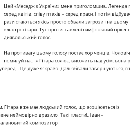
Цей «Меседж з України» мене приголомшив. Легенда п
серед квітів, співу птахів – серед краси. І потім відбу
рази стаються якісь просто обвали загрози і на цьому
електрогітари. Тут протиставлені симфонічний оркест
диявольський голос.
На противагу цьому голосу постає хор ченців. Чоловіч
помилуй нас…» Гітара солює, височить над усім, вона ру
 уперед… Це дуже яскраво. Далі обвали завершуються, гі
єм. Гітара вже має людський голос, що асоціюється із
не неймовірно вразило. Такі пласти!.. Іван –
талановитий композитор.