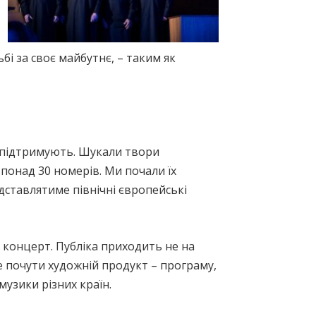
бі за своє майбутнє, – таким як
о підтримують. Шукали твори
понад 30 номерів. Ми почали їх
дставлятиме північні європейські
 концерт. Публіка приходить не на
е почути художній продукт – програму,
музики різних країн.