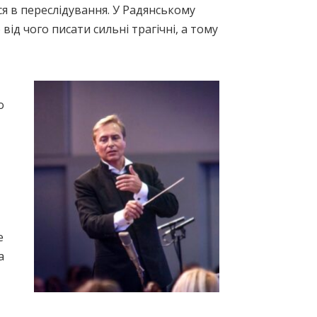
ся в переслідування. У Радянському
від чого писати сильні трагічні, а тому
о
е
а