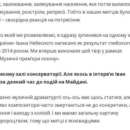
ах, хвилювання, залякування населення, яке потім вилило
кування, розстріли, репресії. Тобто в наших митців було 
 – своєрідна реакція на потрясіння.
ро який ми розмовляємо, я одразу зупинився на одному з
країни» Івана Небесного написано як результат глибоког
 2014 роком. Ми вперше виконали цей твір у рамках
узичні прем’єри сезону».
кому залі консерваторії. Але якось в інтерв’ю Іван
за деякий час до подій на Майдані.
разно-музичній драматургії: ось-ось має щось статися, ал
бливо композитори часто звертаються не до конкретики, 
ння і виходу з колізій. І ми маємо загальну картину
в пророцтвом, тому що митці є ясновидцями.