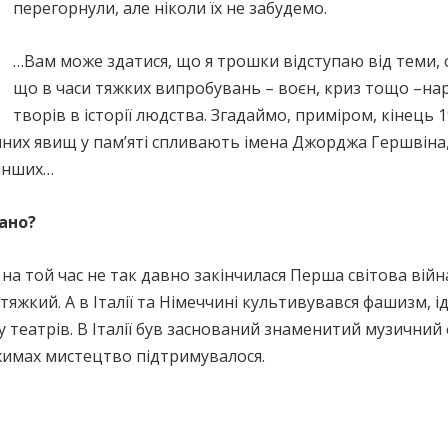
перегорнули, але ніколи їх не забудемо.
…Вам може здатися, що я трошки відступаю від теми, 
що в часи тяжких випробувань – воєн, криз тощо –н
творів в історії людства. Згадаймо, приміром, кінець 1
ичних явищ у пам’яті спливають імена Джорджа Гершвін
 інших…
зано?
на той час не так давно закінчилася Перша світова війна
 тяжкий. А в Італії та Німеччині культивувався фашизм, 
ту театрів. В Італії був заснований знаменитий музични
жимах мистецтво підтримувалося.