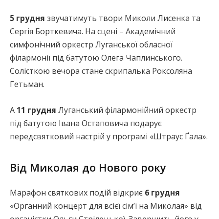
5 грудня
звучатимуть твори Миколи Лисенка та
Сергія Борткевича. На сцені – Академічний
симфонічний оркестр Луганської обласної
філармонії під батутою Олега Чаплинського.
Солісткою вечора стане скрипалька Роксоляна
Гетьман.
А
11 грудня
Луганський філармонійний оркестр
під батутою Івана Остаповича подарує
передсвятковий настрій у програмі «Штраус Ґала».
Від Миколая до Нового року
Марафон святкових подій відкриє
6 грудня
«Органний концерт для всієї сімʼї на Миколая» від
органістки Ольги Стрілецької. Завершить його у