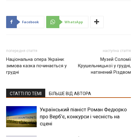
Facebook
WhatsApp
попередня стаття
наступна стаття
Національна опера України:
Музей Соломії
зимова казка починається у
Крушельницької у грудні,
грудні
натхнений Різдвом
СТАТТІ ПО ТЕМІ
БІЛЬШЕ ВІД АВТОРА
Український піаніст Роман Федюрко
про Верб’є, конкурси і чесність на
сцені