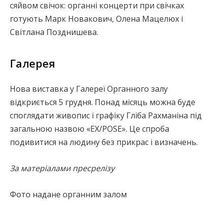
сяйвом свічок: органні концерти при свічках
готують Марк Новакович, Олена Мацелюх і
Світлана Позднишева.
Галерея
Нова виставка у Галереї Органного залу
відкриється 5 грудня. Понад місяць можна буде
споглядати живопис і графіку Гліба Рахманіна під
загальною назвою «EX/POSE». Це спроба
подивитися на людину без прикрас і визначень.
За матеріалами пресрелізу
Фото надане органним залом