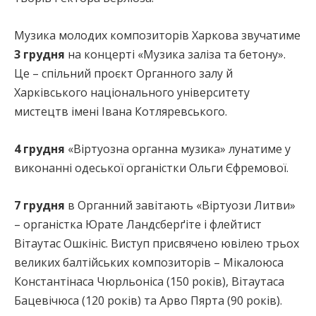
Музика молодих композиторів Харкова звучатиме
3 грудня
на концерті «Музика заліза та бетону».
Це – спільний проєкт Органного залу й
Харківського національного університету
мистецтв імені Івана Котляревського.
4 грудня
«Віртуозна органна музика» лунатиме у
виконанні одеської органістки Ольги Єфремової.
7 грудня
в Органний завітають «Віртуози Литви»
– органістка Юрате Ландсберґіте і флейтист
Вітаутас Ошкініс. Виступ присвячено ювілею трьох
великих балтійських композиторів – Мікалоюса
Константінаса Чюрльоніса (150 років), Вітаутаса
Бацевічюса (120 років) та Арво Пярта (90 років).