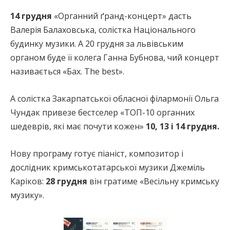
14 грудня
«Органний ґранд-концерт» дасть
Валерія Балаховська, солістка Національного
будинку музики. А 20 грудня за львівським
органом буде її колега Ганна Бубнова, чий концерт
називається «Бах. The best».
А солістка Закарпатської обласної філармонії Ольга
Чундак привезе бестселер «ТОП-10 органних
шедеврів, які має почути кожен»
10, 13 і 14 грудня.
Нову програму готує піаніст, композитор і
дослідник кримськотатарської музики Джеміль
Каріков:
28 грудня
він гратиме «Весільну кримську
музику».