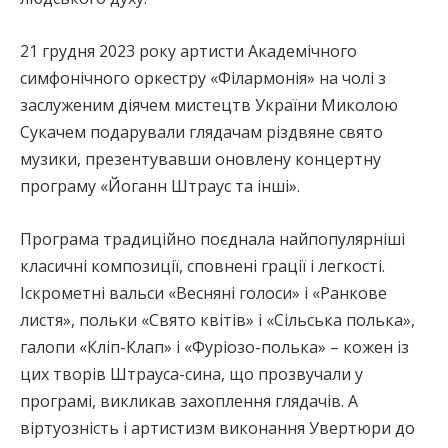
21 грудня 2023 року артисти Академічного
симфонічного оркестру «Філармонія» на чолі з
заслуженим діячем мистецтв України Миколою
Сукачем подарували глядачам різдвяне свято
музики, презентувавши оновлену концертну
програму «Йоганн Штраус та інші».
Програма традиційно поєднала найпопулярніші
класичні композиції, сповнені грації і легкості.
Іскрометні вальси «Весняні голоси» і «Ранкове
листя», польки «Свято квітів» і «Сільська полька»,
галопи «Кліп-Клап» і «Фуріозо-полька» – кожен із
цих творів Штрауса-сина, що прозвучали у
програмі, викликав захоплення глядачів. А
віртуозність і артистизм виконання Увертюри до