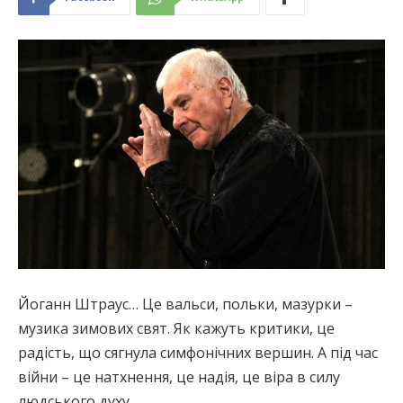
Йоганн Штраус… Це вальси, польки, мазурки –
музика зимових свят. Як кажуть критики, це
радість, що сягнула симфонічних вершин. А під час
війни – це натхнення, це надія, це віра в силу
людського духу.