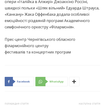
опери «Італійка в Алжирі» Джоаккіно Россіні,
швидкої польки «Шлях вільний» Едуарда Штрауса,
«Канкану» Жака Оффенбаха додала особливої
емоційності різдвяній програмі Академічного
симфонічного оркестру «Філармонія».
Прес-центр Чернігівського обласного
філармонійного центру
фестивалів та концертних програм
Facebook
WhatsApp
попередня стаття
наступна стаття