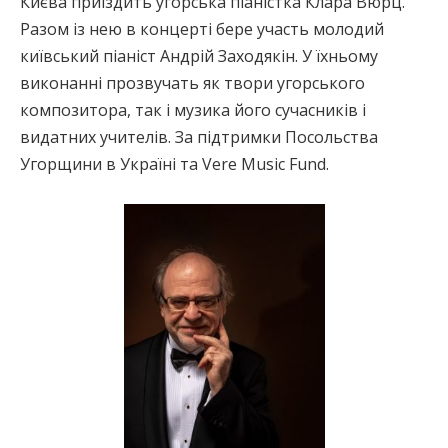
Києва приїздить угорська піаністка Клара Вюрц.
Разом із нею в концерті бере участь молодий
київський піаніст Андрій Заходякін. У їхньому
виконанні прозвучать як твори угорського
композитора, так і музика його сучасників і
видатних учителів. За підтримки Посольства
Угорщини в Україні та Vere Music Fund.