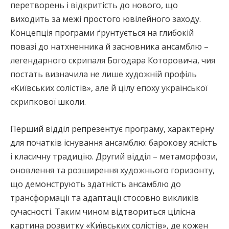
перетворень і відкритість до нового, що
виходить за межі простого ювілейного заходу.
Концепція програми ґрунтується на глибокій
повазі до натхненника й засновника ансамблю –
легендарного скрипаля Богодара Которовича, чия
постать визначила не лише художній профіль
«Київських солістів», але й цілу епоху української
скрипкової школи.
Перший відділ репрезентує програму, характерну
для початків існування ансамблю: барокову ясність
і класичну традицію. Другий відділ – метаморфози,
оновлення та розширення художнього горизонту,
що демонструють здатність ансамблю до
трансформації та адаптації стосовно викликів
сучасності. Таким чином відтвориться цілісна
картина розвитку «Київських солістів», де кожен