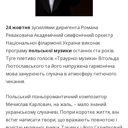
24 жовтня
зусиллями диригента Романа
Реваковича Академічний симфонічний оркестр
Національної філармонії України виконає
програму
польської музики
останніх ста років.
Туге плетиво голосів «Траурної музики» Вітольда
Лютославського та його напружена гармонічна
мова занурюють слухача в атмосферу гнітючого
чекання.
Польський пізньоромантичний композитор
Мечислав Карлович, на жаль, – мало знаний
українському слухачеві. Попри коротке життя, він
встиг написати твори, що вражають повнотою і
ясністю музичної думки. Таким є і його Скрипковий