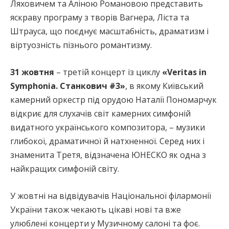
Ляховичем та Аліною Романовою представить
яскраву програму з творів Вагнера, Ліста та
Штрауса, що поєднує масштабність, драматизм і
віртуозність пізнього романтизму.
31 жовтня
– третій концерт із циклу
«Veritas in
Symphonia. Станкович #3»
, в якому Київський
камерний оркестр під орудою Наталії Пономарчук
відкриє для слухачів світ камерних симфоній
видатного українського композитора, – музики
глибокої, драматичної й натхненної. Серед них і
знаменита Третя, відзначена ЮНЕСКО як одна з
найкращих симфоній світу.
У жовтні на відвідувачів Національної філармонії
України також чекають цікаві нові та вже
улюблені концерти у Музичному салоні та фоє.