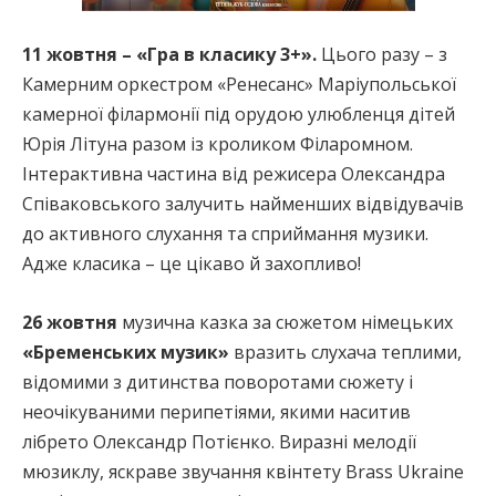
11 жовтня – «Гра в класику 3+».
Цього разу – з
Камерним оркестром «Ренесанс» Маріупольської
камерної філармонії під орудою улюбленця дітей
Юрія Літуна разом із кроликом Філаромном.
Інтерактивна частина від режисера Олександра
Співаковського залучить найменших відвідувачів
до активного слухання та сприймання музики.
Адже класика – це цікаво й захопливо!
26 жовтня
музична казка за сюжетом німецьких
«Бременських музик»
вразить слухача теплими,
відомими з дитинства поворотами сюжету і
неочікуваними перипетіями, якими наситив
лібрето Олександр Потієнко. Виразні мелодії
мюзиклу, яскраве звучання квінтету Brass Ukraine