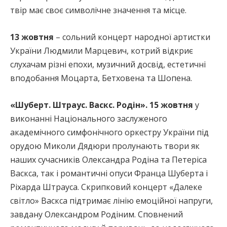
твір має своє символічне значення та місце.
13 жовтня
– сольний концерт народної артистки
України Людмили Марцевич, котрий відкриє
слухачам різні епохи, музичний досвід, естетичні
вподобання Моцарта, Бетховена та Шопена.
«Шуберт. Штраус. Васкс. Родін». 15 жовтня
у
виконанні Національного заслуженого
академічного симфонічного оркестру України під
орудою Миколи Дядюри пролунають твори як
наших сучасників Олександра Родіна та Петеріса
Васкса, так і романтичні опуси Франца Шуберта і
Ріхарда Штрауса. Скрипковий концерт «Далеке
світло» Васкса підтримає лінію емоційної напруги,
завдану Олександром Родіним. Сповнений