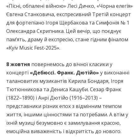
«Пісні, обпалені війною» Лесі Дичко, «Чорна елегія»
Євгена Станковича, експресивний Третій концерт
для фортепіано Ігоря Щербакова та Симфонія № 1
Олександра Скрипника. Цей вечір, що поєднує
пам’ять, драму й експресію, стане гідним фіналом
«Kyiv Music Fest-2025».
8 жовтня
повернемось до вічної класики у
концерті
«Дебюссі. Франк. Дютійо»
у виконанні
талановитих музикантів Кирила Бондаря, Ігоря
Тютюнникова та Дениса Кашуби. Сезар Франк
(1822–1890) і Анрі Дютійо (1916–2013) –
представники різних епох з відмінним темпом
життя, іншими цінностями та потребами. А втім у
їхній музиці безумовно є замилування красою,
емоційна виваженість і відкритість до нового.