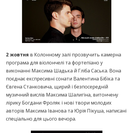
2 жовтня
в Колонному залі прозвучить камерна
програма для віолончелі та фортепіано у
виконанні Максима Шадька й Гліба Саська. Вона
поєднає експресивні сонати Валентина Бібіка та
Євгена Станковича, щирий і безпосередній
музичний вислів Максима Шалигіна, витончену
лірику Богдани Фроляк і нові твори молодих
авторів Максима Іванова та Юрія Пікуша, написані
спеціально для цього вечора.