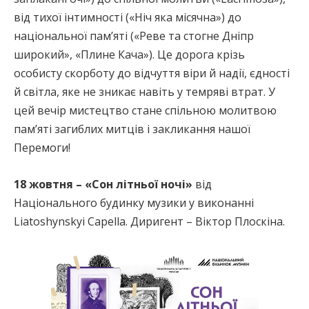
від тихої інтимності («Ніч яка місячна») до
національної пам’яті («Реве та стогне Дніпр
широкий», «Плине Кача»). Це дорога крізь
особисту скорботу до відчуття віри й надії, єдності
й світла, яке не зникає навіть у темряві втрат. У
цей вечір мистецтво стане спільною молитвою
памʼяті загиблих митців і закликання нашої
Перемоги!
18 жовтня – «Cон літньої ночі»
від
Національного будинку музики у виконанні
Liatoshynskyi Capella. Диригент – Віктор Плоскіна.