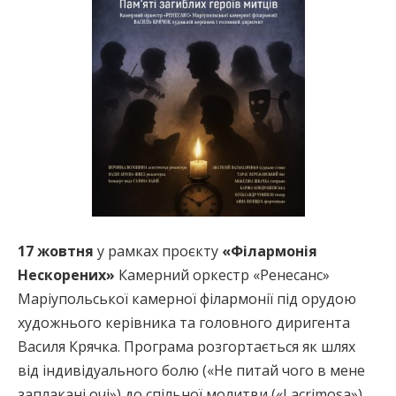
17 жовтня
у рамках проєкту
«Філармонія
Нескорених»
Камерний оркестр «Ренесанс»
Маріупольської камерної філармонії під орудою
художнього керівника та головного диригента
Василя Крячка. Програма розгортається як шлях
від індивідуального болю («Не питай чого в мене
заплакані очі») до спільної молитви («Laсrimosa»),