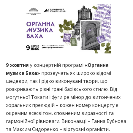
9 жовтня
у концертній програмі
«Органна
музика Баха»
прозвучать як широко відомі
шедеври, так і рідко виконувані твори, що
розкривають різні грані бахівського стилю. Від
могутньої Токати і фуги ре мінор до витончених
хоральних прелюдій – кожен номер концерту є
окремим всесвітом, сповненим виразності та
гармонійної рівноваги. Виконавці – Ганна Бубнова
та Максим Сидоренко – віртуозні органісти,