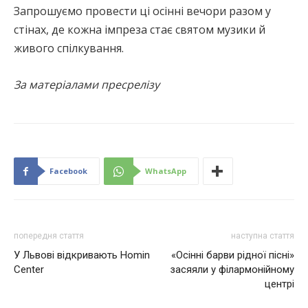
Запрошуємо провести ці осінні вечори разом у
стінах, де кожна імпреза стає святом музики й
живого спілкування.
За матеріалами пресрелізу
Facebook
WhatsApp
попередня стаття
наступна стаття
У Львові відкривають Homin
«Осінні барви рідної пісні»
Center
засяяли у філармонійному
центрі