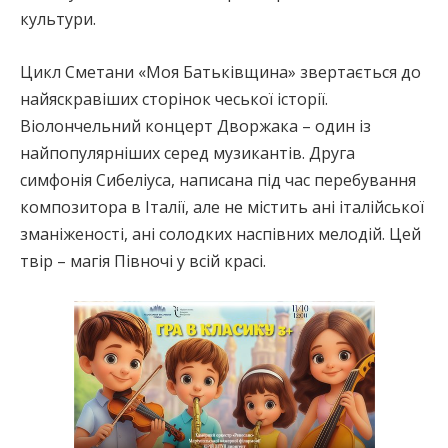
культури.
Цикл Сметани «Моя Батьківщина» звертається до
найяскравіших сторінок чеської історії.
Віолончельний концерт Дворжака – один із
найпопулярніших серед музикантів. Друга
симфонія Сибеліуса, написана під час перебування
композитора в Італії, але не містить ані італійської
зманіженості, ані солодких наспівних мелодій. Цей
твір – магія Півночі у всій красі.