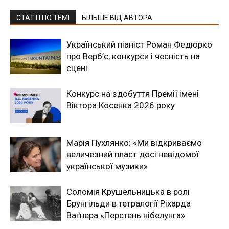
СТАТТІ ПО ТЕМІ
БІЛЬШЕ ВІД АВТОРА
Український піаніст Роман Федюрко
про Верб’є, конкурси і чесність на
сцені
Конкурс на здобуття Премії імені
Віктора Косенка 2026 року
Марія Пухлянко: «Ми відкриваємо
величезний пласт досі невідомої
української музики»
Соломія Крушельницька в ролі
Брунгільди в тетралогії Ріхарда
Ваґнера «Перстень нібелунга»