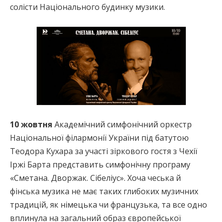
солісти Національного будинку музики.
10 жовтня
Академічний симфонічний оркестр
Національної філармонії України під батутою
Tеодора Кухара за участі зіркового гостя з Чехії
Іржі Барта представить симфонічну програму
«Сметана. Дворжак. Сібеліус». Хоча чеська й
фінська музика не має таких глибоких музичних
традицій, як німецька чи французька, та все одно
вплинула на загальний образ європейської