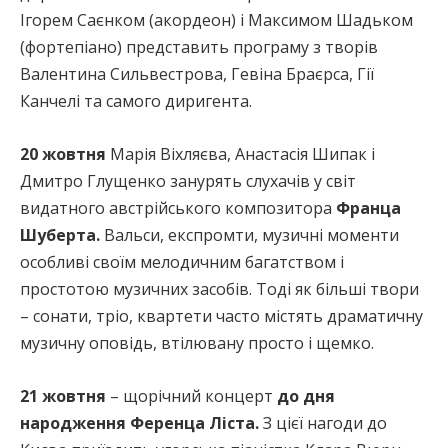
Ігорем Саєнком (акордеон) і Максимом Шадьком
(фортепіано) представить програму з творів
Валентина Сильвестрова, Гевіна Браєрса, Гії
Канчелі та самого диригента.
20 жовтня
Марія Віхляєва, Анастасія Шипак і
Дмитро Глущенко занурять слухачів у світ
видатного австрійського композитора
Франца
Шуберта.
Вальси, експромти, музичні моменти
особливі своїм мелодичним багатством і
простотою музичних засобів. Тоді як більші твори
– сонати, тріо, квартети часто містять драматичну
музичну оповідь, втілювану просто і щемко.
21 жовтня
– щорічний концерт
до дня
народження Ференца Ліста.
З цієї нагоди до