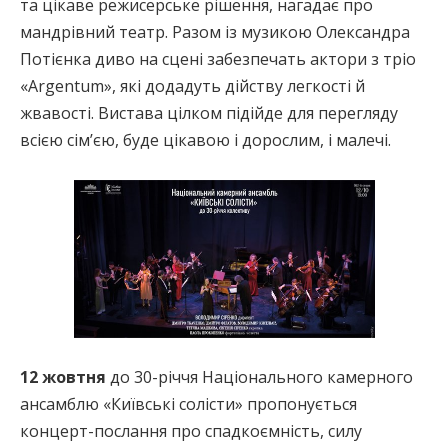
та цікаве режисерське рішення, нагадає про
мандрівний театр. Разом із музикою Олександра
Потієнка диво на сцені забезпечать актори з тріо
«Argentum», які додадуть дійству легкості й
жвавості. Вистава цілком підійде для перегляду
всією сімʼєю, буде цікавою і дорослим, і малечі.
12 жовтня
до 30-річчя Національного камерного
ансамблю «Київські солісти» пропонується
концерт-послання про спадкоємність, силу