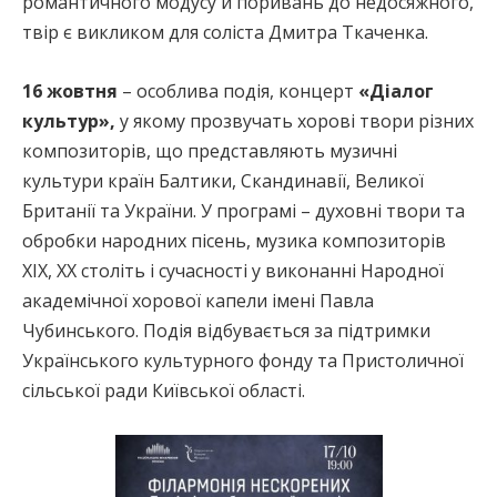
романтичного модусу й поривань до недосяжного,
твір є викликом для соліста Дмитра Ткаченка.
16 жовтня
– особлива подія, концерт
«Діалог
культур»,
у якому прозвучать хорові твори різних
композиторів, що представляють музичні
культури країн Балтики, Скандинавії, Великої
Британії та України. У програмі – духовні твори та
обробки народних пісень, музика композиторів
ХІХ, ХХ століть і сучасності у виконанні Народної
академічної хорової капели імені Павла
Чубинського. Подія відбувається за підтримки
Українського культурного фонду та Пристоличної
сільської ради Київської області.