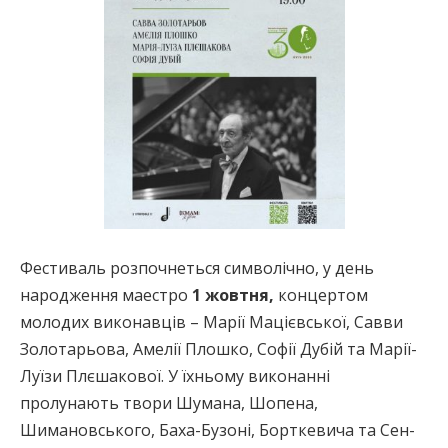
Фестиваль розпочнеться символічно, у день
народження маестро
1 жовтня,
концертом
молодих виконавців – Марії Мацієвської, Савви
Золотарьова, Амелії Плошко, Софії Дубій та Марії-
Луїзи Плєшакової. У їхньому виконанні
пролунають твори Шумана, Шопена,
Шимановського, Баха-Бузоні, Борткевича та Сен-