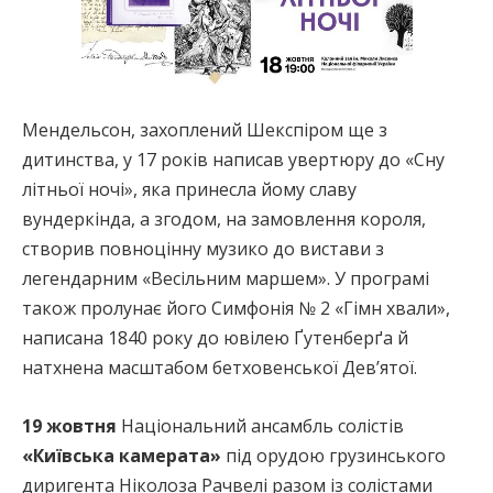
Мендельсон, захоплений Шекспіром ще з
дитинства, у 17 років написав увертюру до «Сну
літньої ночі», яка принесла йому славу
вундеркінда, а згодом, на замовлення короля,
створив повноцінну музико до вистави з
легендарним «Весільним маршем». У програмі
також пролунає його Симфонія № 2 «Гімн хвали»,
написана 1840 року до ювілею Ґутенберґа й
натхнена масштабом бетховенської Дев’ятої.
19 жовтня
Національний ансамбль солістів
«Київська камерата»
під орудою грузинського
диригента Ніколоза Рачвелі разом із солістами