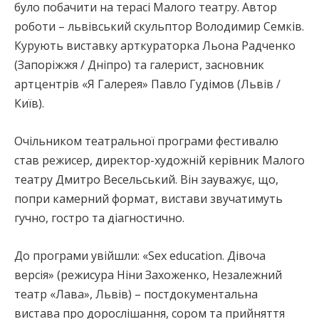
було побачити на терасі Малого театру. Автор
роботи – львівський скульптор Володимир Семків.
Курують виставку арткураторка Льона Радченко
(Запоріжжя / Дніпро) та галерист, засновник
артцентрів «Я Галерея» Павло Гудімов (Львів /
Київ).
Очільником театральної програми фестивалю
став режисер, директор-художній керівник Малого
театру Дмитро Весельський. Він зауважує, що,
попри камерний формат, вистави звучатимуть
гучно, гостро та діагностично.
До програми увійшли: «Sex education. Дівоча
версія» (режисура Ніни Захоженко, Незалежний
театр «Лава», Львів) – постдокументальна
вистава про дорослішання, сором та прийняття