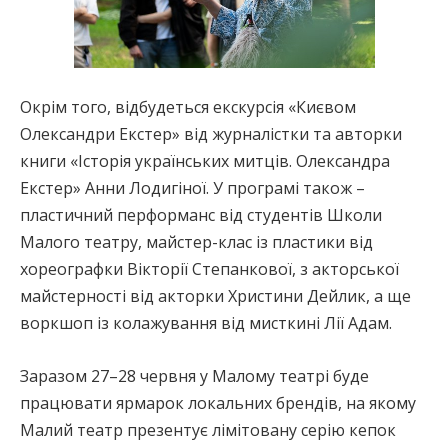
Окрім того, відбудеться екскурсія «Києвом
Олександри Екстер» від журналістки та авторки
книги «Історія українських митців. Олександра
Екстер» Анни Лодигіної. У програмі також –
пластичний перформанс від студентів Школи
Малого театру, майстер-клас із пластики від
хореографки Вікторії Степанкової, з акторської
майстерності від акторки Христини Дейлик, а ще
воркшоп із колажування від мисткині Лії Адам.
Заразом 27–28 червня у Малому театрі буде
працювати ярмарок локальних брендів, на якому
Малий театр презентує лімітовану серію кепок