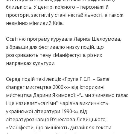
близькість. У центрі кожного – персонажі й
простори, застиглі у стані нестабільності, а також
незмінно мінливий Київ.
Освітню програму курувала Лариса Шелоумова,
зібравши для фестивалю низку подій, що
розкривають тему «Маніфесту» в різних
напрямках культури.
Серед подій такі лекції: «Група Р.Е.П. – Game
changer мистецтва 2000-х» від історикині
мистецтва Дарини Якимової; «“…ми зчиняємо галас
і це називається гімн”: чарівна викличність
української літератури 1990-х» від
літературознавця В’ячеслава Левицького;
«Маніфести, що змінюють дизайн: як тексти