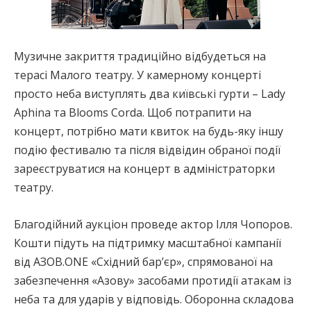
Музичне закриття традиційно відбудеться на
терасі Малого театру. У камерному концерті
просто неба виступлять два київські гурти – Lady
Aphina та Blooms Corda. Щоб потрапити на
концерт, потрібно мати квиток на будь-яку іншу
подію фестивалю та після відвідин обраної події
зареєструватися на концерт в адміністраторки
театру.
Благодійний аукціон проведе актор Ілля Чопоров.
Кошти підуть на підтримку масштабної кампанії
від АЗОВ.ONE «Східний бар’єр», спрямованої на
забезпечення «Азову» засобами протидії атакам із
неба та для ударів у відповідь. Оборонна складова