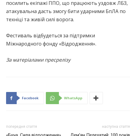
посилить екіпажі ППО, що працюють уздовж ЛБЗ,
атакувальна дасть змогу бити ударними БпЛА по
техніці та живій силі ворога.
Фестиваль відбудеться за підтримки
Міжнародного фонду «Відродження».
За матеріалами пресрелізу
Facebook
WhatsApp
попередня стаття
наступна стаття
«Буча. Сила відродження»
Дем’ян Пелехатий: 100 років