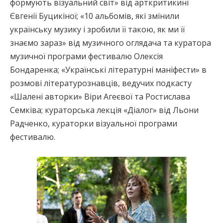
формують візуальний світ» від арткритикині
Євгенії Буцикіної; «10 альбомів, які змінили
українську музику і зробили її такою, як ми її
знаємо зараз» від музичного оглядача та куратора
музичної програми фестивалю Олексія
Бондаренка; «Українські літературні маніфести» в
розмові літературознавців, ведучих подкасту
«Шалені авторки» Віри Агеєвої та Ростислава
Семківа; кураторська лекція «Діалог» від Льони
Радченко, кураторки візуальної програми
фестивалю.