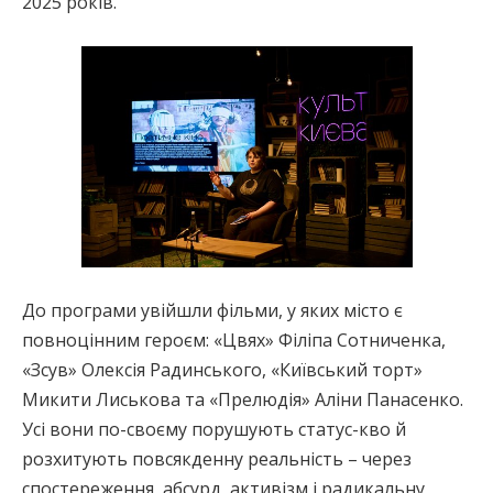
2025 років.
До програми увійшли фільми, у яких місто є
повноцінним героєм: «Цвях» Філіпа Сотниченка,
«Зсув» Олексія Радинського, «Київський торт»
Микити Лиськова та «Прелюдія» Аліни Панасенко.
Усі вони по-своєму порушують статус-кво й
розхитують повсякденну реальність – через
спостереження, абсурд, активізм і радикальну