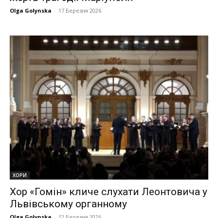
Olga Golynska
-
17 Березня 2026
ХОРИ
Хор «Гомін» кличе слухати Леонтовича у
Львівському органному
Olga Golynska
-
12 Березня 2026