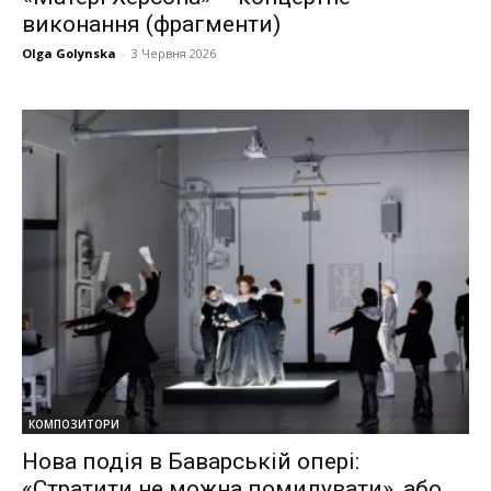
виконання (фрагменти)
Olga Golynska
-
3 Червня 2026
КОМПОЗИТОРИ
Нова подія в Баварській опері:
«Cтратити не можна помилувати», або