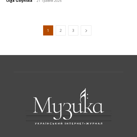
Olga Golynska
-
21 Травня 2026
1
2
3