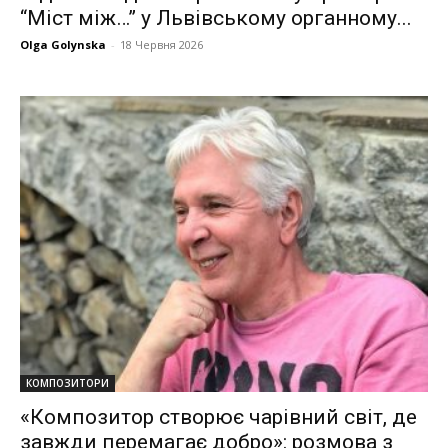
“Міст між…” у Львівському органному...
Olga Golynska
-
18 Червня 2026
КОМПОЗИТОРИ
«Композитор створює чарівний світ, де
завжди перемагає добро»: розмова з