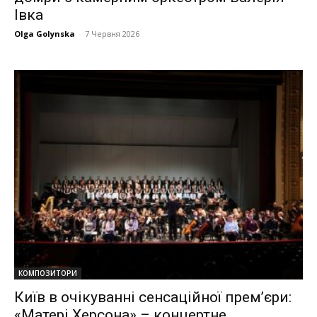
Івка
Olga Golynska
-
7 Червня 2026
КОМПОЗИТОРИ
Київ в очікуванні сенсаційної прем’єри:
«Матері Херсона» – концертне