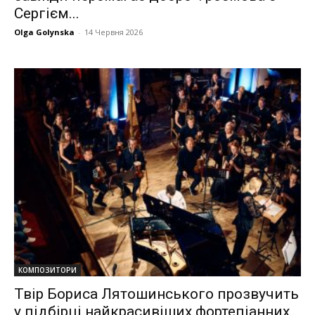
Сергієм...
Olga Golynska
-
14 Червня 2026
КОМПОЗИТОРИ
Твір Бориса Лятошинського прозвучить
у підбірці найкрасивіших фортепіанних