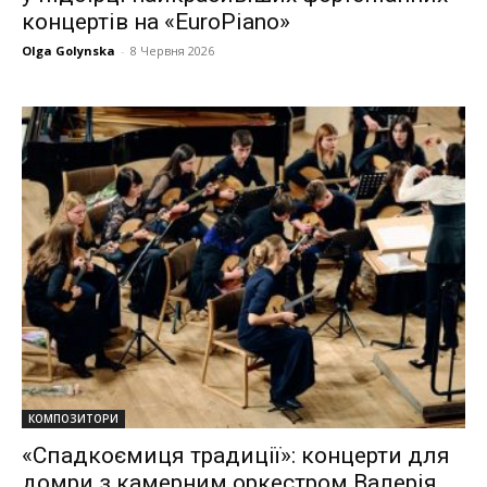
концертів на «EuroPiano»
Olga Golynska
-
8 Червня 2026
КОМПОЗИТОРИ
«Спадкоємиця традиції»: концерти для
домри з камерним оркестром Валерія