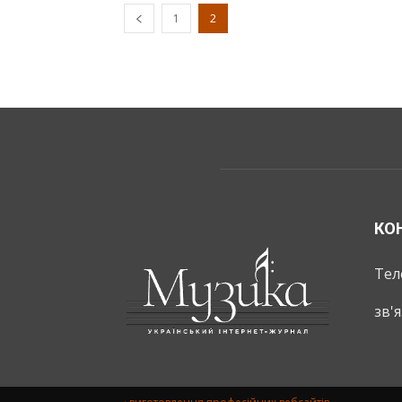
1
2
КО
Тел
зв'