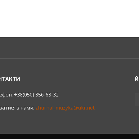
НТАКТИ
Й
ефон: +38(050) 356-63-32
язатися з нами:
zhurnal_muzyka@ukr.net