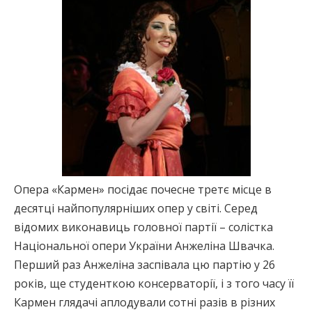
Опера «Кармен» посідає почесне третє місце в
десятці найпопулярніших опер у світі. Серед
відомих виконавиць головної партії – солістка
Національної опери України Анжеліна Швачка.
Перший раз Анжеліна заспівала цю партію у 26
років, ще студенткою консерваторії, і з того часу її
Кармен глядачі аплодували сотні разів в різних