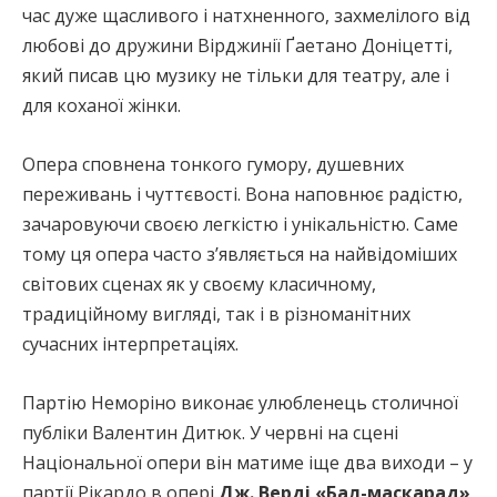
час дуже щасливого і натхненного, захмелілого від
любові до дружини Вірджинії Ґаетано Доніцетті,
який писав цю музику не тільки для театру, але і
для коханої жінки.
Опера сповнена тонкого гумору, душевних
переживань і чуттєвості. Вона наповнює радістю,
зачаровуючи своєю легкістю і унікальністю. Саме
тому ця опера часто з’являється на найвідоміших
світових сценах як у своєму класичному,
традиційному вигляді, так і в різноманітних
сучасних інтерпретаціях.
Партію Неморіно виконає улюбленець столичної
публіки Валентин Дитюк. У червні на сцені
Національної опери він матиме іще два виходи – у
партії Рікардо в опері
Дж. Верді «Бал-маскарад»