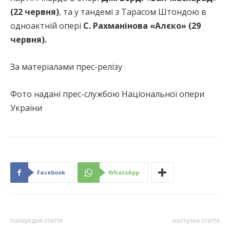
(22 червня)
, та у тандемі з Тарасом Штондою в
одноактній опері
С. Рахманінова «Алєко» (29
червня).
За матеріалами прес-релізу
Фото надані прес-службою Національної опери
України
Facebook
WhatsApp
попередня стаття
наступна стаття