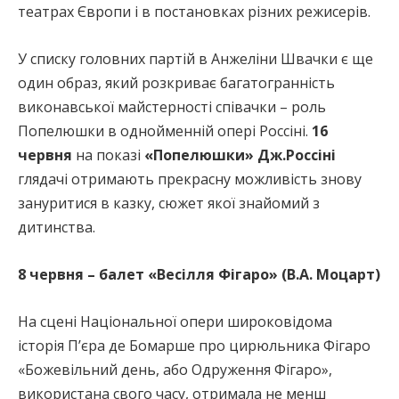
театрах Європи і в постановках різних режисерів.
У списку головних партій в Анжеліни Швачки є ще
один образ, який розкриває багатогранність
виконавської майстерності співачки – роль
Попелюшки в однойменній опері Россіні.
16
червня
на показі
«Попелюшки» Дж.Россіні
глядачі отримають прекрасну можливість знову
зануритися в казку, сюжет якої знайомий з
дитинства.
8 червня – балет «Весілля Фігаро» (В.А. Моцарт)
На сцені Національної опери широковідома
історія П’єра де Бомарше про цирюльника Фігаро
«Божевільний день, або Одруження Фігаро»,
використана свого часу, отримала не менш