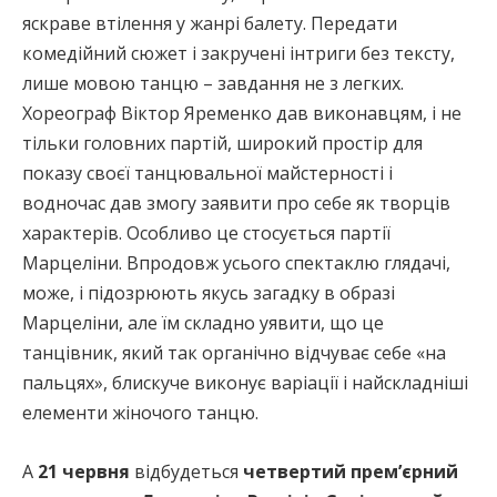
яскраве втілення у жанрі балету. Передати
комедійний сюжет і закручені інтриги без тексту,
лише мовою танцю – завдання не з легких.
Хореограф Віктор Яременко дав виконавцям, і не
тільки головних партій, широкий простір для
показу своєї танцювальної майстерності і
водночас дав змогу заявити про себе як творців
характерів. Особливо це стосується партії
Марцеліни. Впродовж усього спектаклю глядачі,
може, і підозрюють якусь загадку в образі
Марцеліни, але їм складно уявити, що це
танцівник, який так органічно відчуває себе «на
пальцях», блискуче виконує варіації і найскладніші
елементи жіночого танцю.
А
21 червня
відбудеться
четвертий прем’єрний