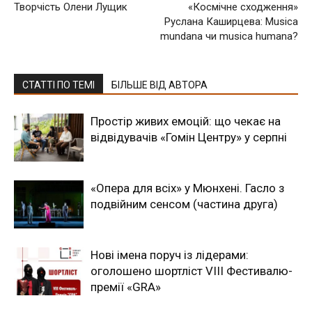
Творчість Олени Лущик
«Космічне сходження»
Руслана Каширцева: Musica
mundana чи musica humana?
СТАТТІ ПО ТЕМІ
БІЛЬШЕ ВІД АВТОРА
Простір живих емоцій: що чекає на
відвідувачів «Гомін Центру» у серпні
«Опера для всіх» у Мюнхені. Гасло з
подвійним сенсом (частина друга)
Нові імена поруч із лідерами:
оголошено шортліст VIII Фестивалю-
премії «GRA»