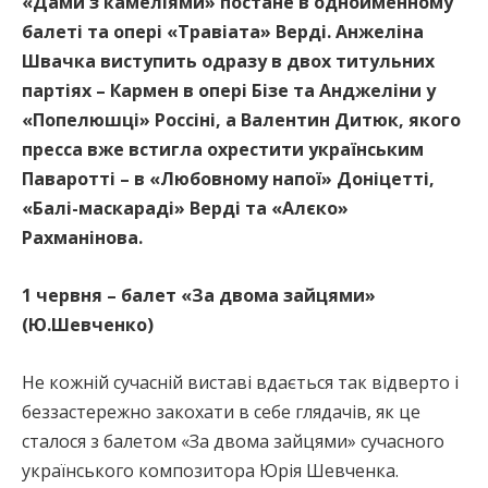
«Дами з камеліями» постане в однойменному
балеті та опері «Травіата» Верді. Анжеліна
Швачка виступить одразу в двох титульних
партіях – Кармен в опері Бізе та Анджеліни у
«Попелюшці» Россіні, а Валентин Дитюк, якого
пресса вже встигла охрестити українським
Паваротті – в «Любовному напої» Доніцетті,
«Балі-маскараді» Верді та «Алєко»
Рахманінова.
1 червня – балет «За двома зайцями»
(Ю.Шевченко)
Не кожній сучасній виставі вдається так відверто і
беззастережно закохати в себе глядачів, як це
сталося з балетом «За двома зайцями» сучасного
українського композитора Юрія Шевченка.