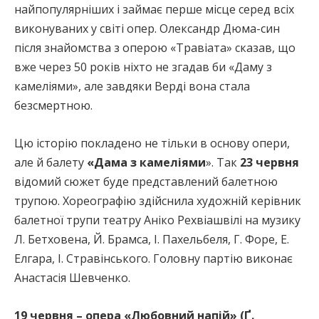
найпопулярніших і займає перше місце серед всіх
виконуваних у світі опер. Олександр Дюма-син
після знайомства з оперою «Травіата» сказав, що
вже через 50 років ніхто не згадав би «Даму з
камеліями», але завдяки Верді вона стала
безсмертною.
Цю історію покладено не тільки в основу опери,
але й балету
«Дама з камеліями
». Так
23 червня
відомий сюжет буде представлений балетною
трупою. Хореографію здійснила художній керівник
балетної трупи театру Аніко Рехвіашвілі на музику
Л. Бетховена, Й. Брамса, І. Пахельбеля, Г. Форе, Е.
Елгара, І. Стравінського. Головну партію виконає
Анастасія Шевченко.
19 червня – опера «Любовний напій» (Ґ.