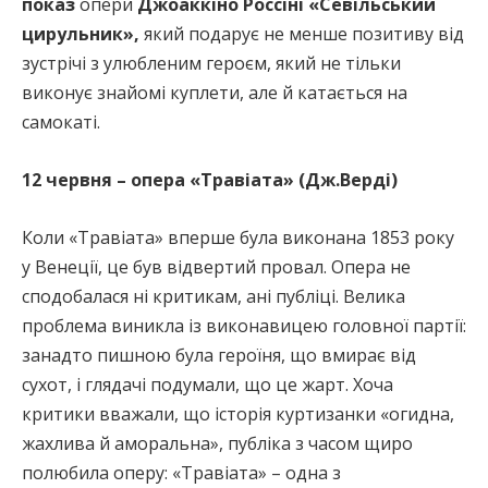
показ
опери
Джоаккіно Россіні «Севільський
цирульник»,
який подарує не менше позитиву від
зустрічі з улюбленим героєм, який не тільки
виконує знайомі куплети, але й катається на
самокаті.
12 червня – опера «Травіата» (Дж.Верді)
Коли «Травіата» вперше була виконана 1853 року
у Венеції, це був відвертий провал. Опера не
сподобалася ні критикам, ані публіці. Велика
проблема виникла із виконавицею головної партії:
занадто пишною була героїня, що вмирає від
сухот, і глядачі подумали, що це жарт. Хоча
критики вважали, що історія куртизанки «огидна,
жахлива й аморальна», публіка з часом щиро
полюбила оперу: «Травіата» – одна з