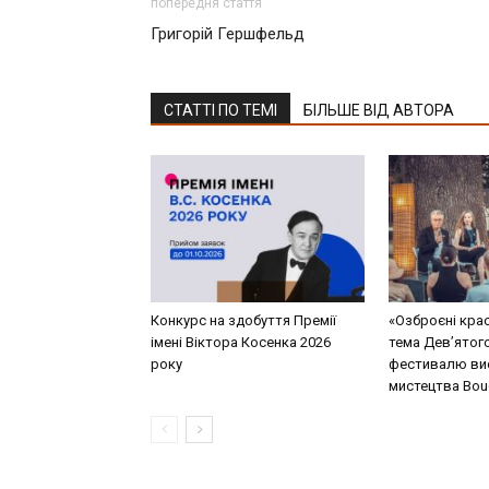
попередня стаття
Григорій Гершфельд
СТАТТІ ПО ТЕМІ
БІЛЬШЕ ВІД АВТОРА
Конкурс на здобуття Премії
«Озброєні кра
імені Віктора Косенка 2026
тема Дев’ятог
року
фестивалю ви
мистецтва Bouq