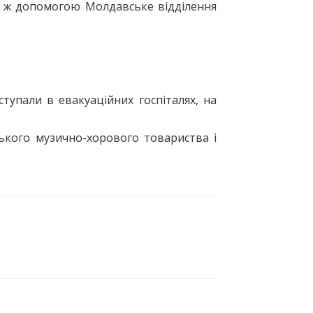
о ж допомогою Молдавське відділення
тупали в евакуаційних госпіталях, на
ького музично-хорового товариства і