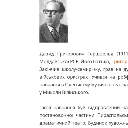
Давид Григорович Гершфельд (1911
Молдавської РСР. Його батько,
Григор
Закінчив школу-семирічку, грав на ду
військових оркстрах. Учився на робф
навчався в Одеському музично-театрал
у Миколи Вілінського.
Після навчання був відправлений н
постановочної частини Тираспольсь
драматичний театр, Будинок художньо