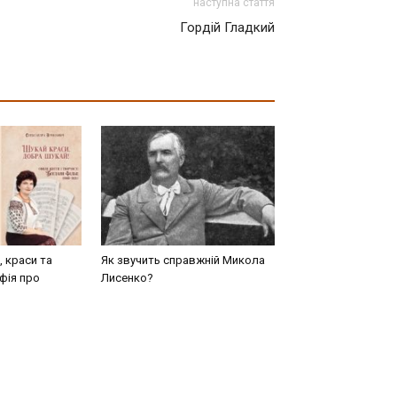
наступна стаття
Гордій Гладкий
, краси та
Як звучить справжній Микола
фія про
Лисенко?