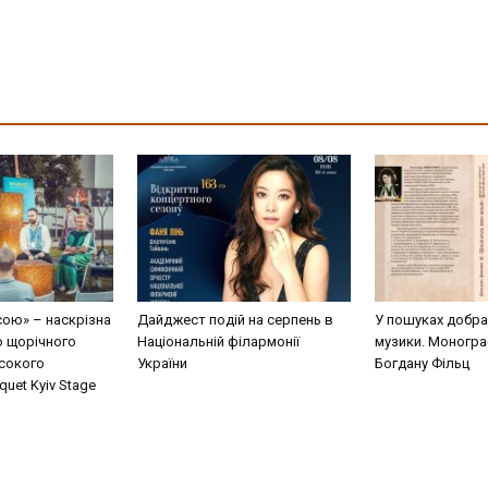
сою» – наскрізна
Дайджест подій на серпень в
У пошуках добра
о щорічного
Національній філармонії
музики. Моногра
сокого
України
Богдану Фільц
uet Kyiv Stage