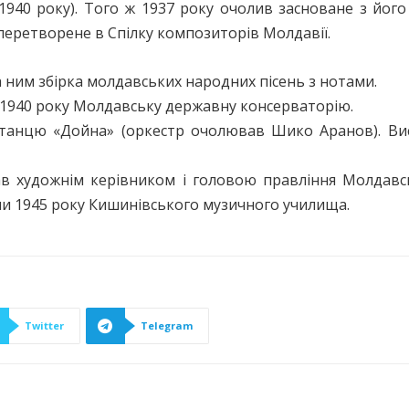
1940 року). Того ж 1937 року очолив засноване з йог
 перетворене в Спілку композиторів Молдавії.
ним збірка молдавських народних пісень з нотами.
1940 року Молдавську державну консерваторію.
 танцю «Дойна» (оркестр очолював Шико Аранов). Вис
ав художнім керівником і головою правління Молдавс
и 1945 року Кишинівського музичного училища.
Twitter
Telegram