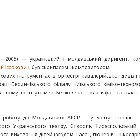
—2005) — український і молдавський диригент, ком
ій Ісаакович
, був скрипалем і композитором.
хових інструментах в оркестрі кавалерійської дивізії
аці Бердичівського філіалу Київського хіміко-техноло
ьному інституті імені Бетховена — класи фагота і валт
а роботу до Молдавської АРСР — у Балту, пізніше —
кого Українського театру. Створив Тираспольський
го виховання дітей (згодом Палац піонерів і школярі