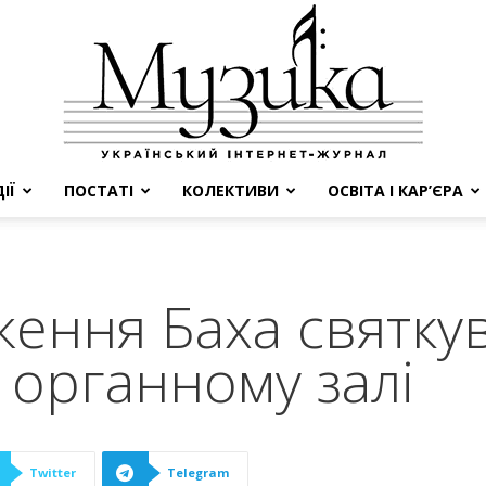
ІЇ
ПОСТАТІ
КОЛЕКТИВИ
ОСВІТА І КАР’ЄРА
МУЗИКА
ення Баха святкув
 органному залі
Twitter
Telegram