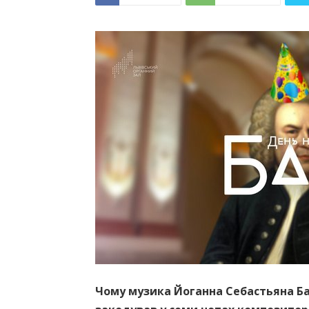
Чому музика Йоганна Себастьяна Бах