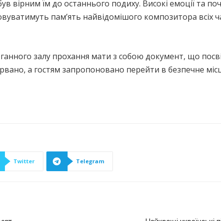
 був вірним їм до останнього подиху. Високі емоції та п
вуватимуть памʼять найвідомішого композитора всіх час
ганного залу прохання мати з собою документ, що посві
рвано, а гостям запропоновано перейти в безпечне місц
Twitter
Telegram