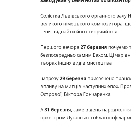
закодував у семи нотах композитор,
Солістка Львівського органного залу 
великого німецького композитора, що
генія, віднайти його творчий код.
Першого вечора
27 березня
почуємо то
безпосередньо самим Бахом. Ці чарівні
творах інших видів мистецтва.
Імпрезу
29 березня
присвячено транск
впливу на митців наступних епох. Про
Острової, Віктора Гончаренка.
А
31 березня
, саме в день народження
оркестром Луганської обласної філарм