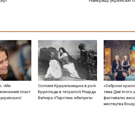
церт
Найкращі українські п
о: «Ми
Соломія Крушельницька в ролі
«Озброєні красо
еличезний пласт
Брунгільди в тетралогії Ріхарда
тема Дев’ятого 
 української
Ваґнера «Перстень нібелунга»
фестивалю висо
мистецтва Bouque