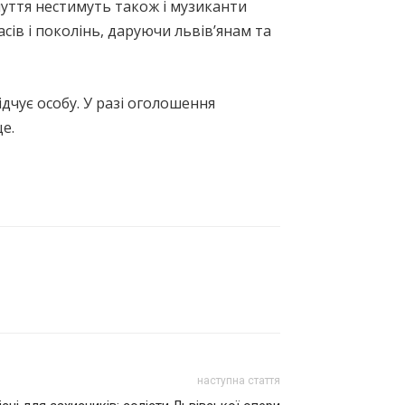
очуття нестимуть також і музиканти
ів і поколінь, даруючи львівʼянам та
дчує особу. У разі оголошення
е.
наступна стаття