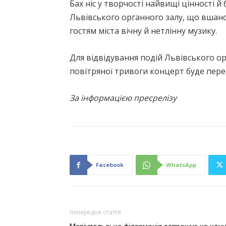
Бах ніс у творчості найвищі цінності й
Львівського органного залу, що вшано
гостям міста вічну й нетлінну музику.
Для відвідування подій Львівського ор
повітряної тривоги концерт буде пере
За інформацією пресрелізу
Facebook
WhatsApp
попередня стаття