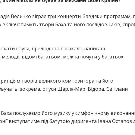
 який ніколи не бував за межами своєї країни?
Надія Величко зіграє три концерти. Завдяки програмам
 включатимуть твори Баха та його послідовників, спро
кати і фуги, прелюдії та пасакалії, написані
 мелодії, відомі багатьом, можна почути у багатьох
рипціям творів великого композитора та його
звучать, зокрема, опуси Шарля-Марі Відора, Світлани
 Баха послухаємо його музику у симфонічному виконанні
онії виступатиме під батутою дириґента Івана Остапови