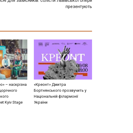
існі для захисників: солісти Львівської опери
презентують
ю» – наскрізна
«Креонт» Дмитра
щорічного
Бортнянського прозвучить у
кого
Національній філармонії
t Kyiv Stage
України