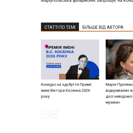
Маріупольська філармонія запрошує на кон
СТАТТІ ПО ТЕМІ
БІЛЬШЕ ВІД АВТОРА
Конкурс на здобуття Премії
Марія Пухлянк
імені Віктора Косенка 2026
відкриваємо в
року
досі невідомої
музики»