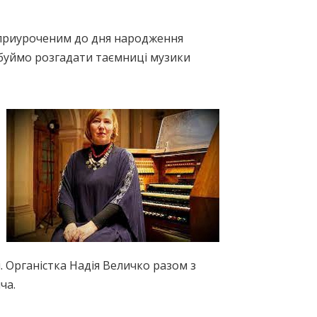
, приуроченим до дня народження
буймо розгадати таємниці музики
. Органістка Надія Величко разом з
ча.