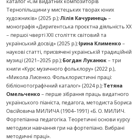
каталог «Сім видатних композиторів
Тернопільщини у мистецьких творах юних
художників» (2025 р.);·
Лілія Качуринець
–
монографія «Диригентська проєктна діяльність ХХ
– першої чверті ХХІ століття: світовий та
український досвід» (2025 р.);·
Ірина Клименко
–
наукові статті, присвячені українській традиційній
музиці (2021–2025 рр.);·
Богдан Луканюк
– три
книги «Курс музичного фольклору» (2022 р.),
«Микола Лисенко. Фольклористичні праці:
бібліонотографічний каталог» (2024 р.);·
Тетяна
Омельченко
– перше зібрання праць видатного
українського піаніста, педагога, методиста Бориса
Овсійовича МИЛИЧА (1904–1991) «Б. О. МИЛИЧ.
Фортепіанна педагогіка. Теоретичні основи курсу
методики навчання гри на фортепіано. Вибрані
методичні праці».