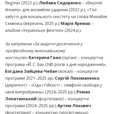
Regina» (2022 р.);·
Любава Сидоренко
– «Beyond
dreams» для ансамблю ударних (2022 р.), «Тіні
забуті» для вокального секстету на слова Михайля
Семенка (вересень 2025 р.);·
Марія Яремак
–
альбом «Українське фентезі» (2024 р.).
За напрямом «За видатні досягнення у
професійному виконавському
мистецтві»:
·
Катерина Гажо
(орган) – концертна
програма «Й. С. Бах (340 років з дня народження)»;
Богдана Зайцева-Чебан
(вокал) – концертні
програми 2021–2025 рр.;·
Сергій Лихоманенко
(диригент) – «Ода стійкості – симфонії свободи у
часи випробувань» (2024–2025 рр.);·
Роман
Лопатинський
(фортепіано) – концертні
програми (2024–2025 рр.);·
Артем Ляхович
(фортепіано) – концертно-просвітницькі