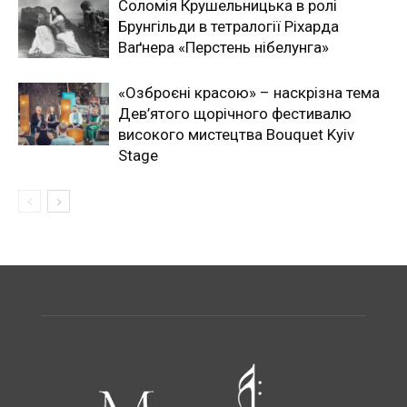
Соломія Крушельницька в ролі
Брунгільди в тетралогії Ріхарда
Ваґнера «Перстень нібелунга»
«Озброєні красою» – наскрізна тема
Дев’ятого щорічного фестивалю
високого мистецтва Bouquet Kyiv
Stage