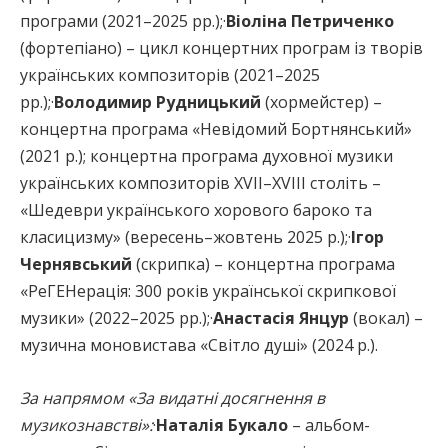
програми (2021–2025 рр.);·
Віоліна Петриченко
(фортепіано) – цикл концертних програм із творів
українських композиторів (2021–2025
рр.);·
Володимир Рудницький
(хормейстер) –
концертна програма «Невідомий Бортнянський»
(2021 р.); концертна програма духовної музики
українських композиторів XVII–XVIII століть –
«Шедеври українського хорового бароко та
класицизму» (вересень–жовтень 2025 р.);·
Ігор
Чернявський
(скрипка) – концертна програма
«РеГЕНерація: 300 років української скрипкової
музики» (2022–2025 рр.);·
Анастасія Янцур
(вокал) –
музична моновистава «Світло душі» (2024 р.).
За напрямом «За видатні досягнення в
музикознавстві»:
·
Наталія Букало
– альбом-