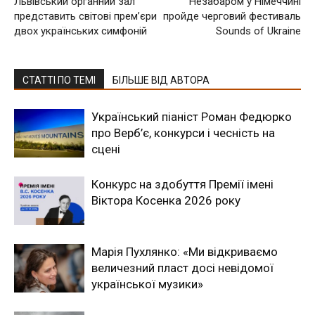
Львівський органний зал
Незабаром у Німеччині
представить світові премʼєри
пройде черговий фестиваль
двох українських симфоній
Sounds of Ukraine
СТАТТІ ПО ТЕМІ
БІЛЬШЕ ВІД АВТОРА
Український піаніст Роман Федюрко
про Верб’є, конкурси і чесність на
сцені
Конкурс на здобуття Премії імені
Віктора Косенка 2026 року
Марія Пухлянко: «Ми відкриваємо
величезний пласт досі невідомої
української музики»