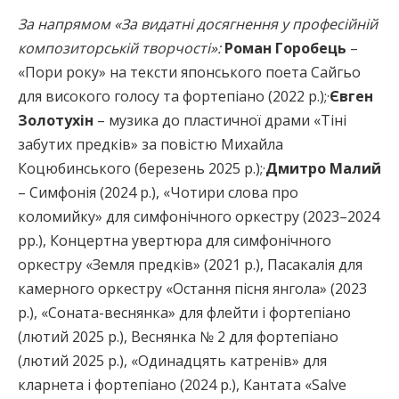
За напрямом «За видатні досягнення у професійній
композиторській творчості»:
Роман Горобець
–
«Пори року» на тексти японського поета Сайгьо
для високого голосу та фортепіано (2022 р.);·
Євген
Золотухін
– музика до пластичної драми «Тіні
забутих предків» за повістю Михайла
Коцюбинського (березень 2025 р.);·
Дмитро Малий
– Симфонія (2024 р.), «Чотири слова про
коломийку» для симфонічного оркестру (2023–2024
рр.), Концертна увертюра для симфонічного
оркестру «Земля предків» (2021 р.), Пасакалія для
камерного оркестру «Остання пісня янгола» (2023
р.), «Соната-веснянка» для флейти і фортепіано
(лютий 2025 р.), Веснянка № 2 для фортепіано
(лютий 2025 р.), «Одинадцять катренів» для
кларнета і фортепіано (2024 р.), Кантата «Salve