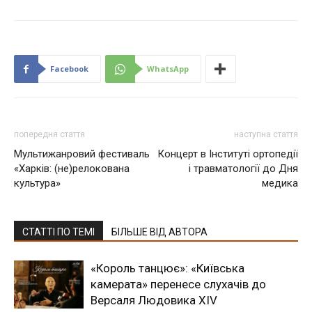
Facebook
WhatsApp
попередня стаття
наступна стаття
Мультижанровий фестиваль
Концерт в Інституті ортопедії
«Харків: (не)релокована
і травматології до Дня
культура»
медика
СТАТТІ ПО ТЕМІ
БІЛЬШЕ ВІД АВТОРА
«Король танцює»: «Київська
камерата» перенесе слухачів до
Версаля Людовика XIV