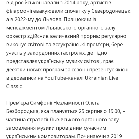
від російської навали з 2014 року, артистів
філармонії евакуювали спочатку у Сєвєродонецьк,
а в 2022-му до Львова. Працюючи із
менеджментом Львівського органного залу,
оркестр здійснив величезний прорив: регулярно
виконує світові та всеукраїнські премʼєри, бере
участь у закордонних гастролях, де гідно
представляє українську музику світові, грає
десятки нових програм за сезон і презентує якісні
відеозаписи на YouTube-каналі Ukrainian Live
Classic.
Премʼєра Симфонії Незламності Олега
Безбородька, яка планується 25 серпня о 19:00, –
частина стратегії Львівського органного залу
замовлення музики провідним сучасним
українським композиторам. Починаючи з 2019