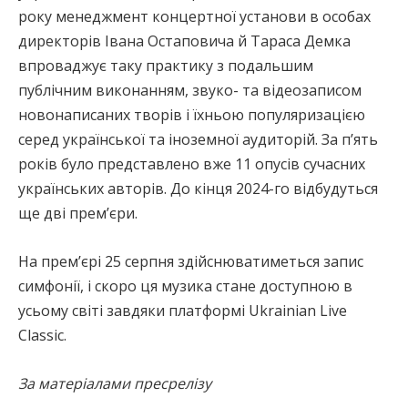
року менеджмент концертної установи в особах
директорів Івана Остаповича й Тараса Демка
впроваджує таку практику з подальшим
публічним виконанням, звуко- та відеозаписом
новонаписаних творів і їхньою популяризацією
серед української та іноземної аудиторій. За п’ять
років було представлено вже 11 опусів сучасних
українських авторів. До кінця 2024-го відбудуться
ще дві премʼєри.
На премʼєрі 25 серпня здійснюватиметься запис
симфонії, і скоро ця музика стане доступною в
усьому світі завдяки платформі Ukrainian Live
Classic.
За матеріалами пресрелізу