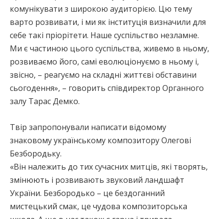
комунікувати з широкою аудиторією. Цю тему
варто розвивати, і ми як інституція визначили для
себе такі пріорітети. Наше суспільство незламне.
Ми є частиною цього суспільства, живемо в ньому,
розвиваємо його, самі еволюціонуємо в ньому і,
звісно, – реагуємо на складні життєві обставини
сьогодення», – говорить співдиректор Органного
залу Тарас Демко.
Твір запропонували написати відомому
знаковому українському композитору Олегові
Безбородьку.
«Він належить до тих сучасних митців, які творять,
змінюють і розвивають звуковий ландшафт
України. Безбородько – це бездоганний
мистецький смак, це чудова композиторська