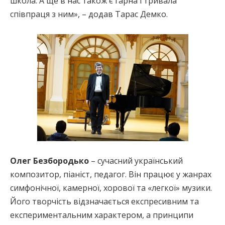
школа. А ще в нас також є гарна і тривала
співпраця з ним», – додав Тарас Демко.
Олег Безбородько
– сучасний український
композитор, піаніст, педагог. Він працює у жанрах
симфонічної, камерної, хорової та «легкої» музики.
Його творчість відзначається експресивним та
експериментальним характером, а принципи