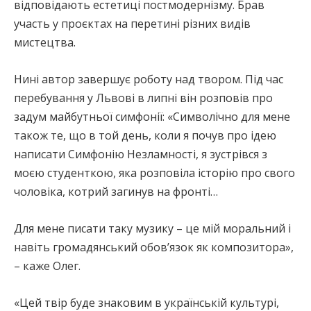
відповідають естетиці постмодернізму. Брав
участь у проєктах на перетині різних видів
мистецтва.
Нині автор завершує роботу над твором. Під час
перебування у Львові в липні він розповів про
задум майбутньої симфонії: «Символічно для мене
також те, що в той день, коли я почув про ідею
написати Симфонію Незламності, я зустрівся з
моєю студенткою, яка розповіла історію про свого
чоловіка, котрий загинув на фронті…
Для мене писати таку музику – це мій моральний і
навіть громадянський обовʼязок як композитора»,
– каже Олег.
«Цей твір буде знаковим в українській культурі,