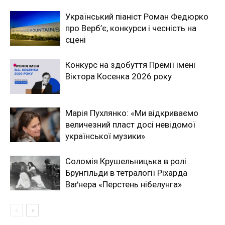
Український піаніст Роман Федюрко
про Верб’є, конкурси і чесність на
сцені
Конкурс на здобуття Премії імені
Віктора Косенка 2026 року
Марія Пухлянко: «Ми відкриваємо
величезний пласт досі невідомої
української музики»
Соломія Крушельницька в ролі
Брунгільди в тетралогії Ріхарда
Ваґнера «Перстень нібелунга»