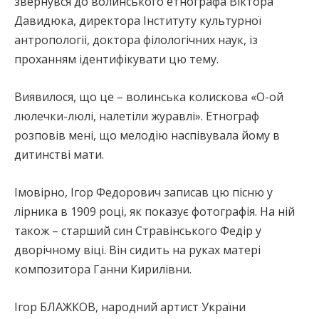
звернувся до волинського етнографа Віктора
Давидюка, директора Інституту культурної
антропологіі, доктора філологічних наук, із
проханням ідентифікувати цю тему.
Виявилося, що це – волинська колискова «О-ой
люлечки-люлі, налетіли журавлі». Етнограф
розповів мені, що мелодію наспівувала йому в
дитинстві мати.
Імовірно, Ігор Федорович записав цю пісню у
лірника в 1909 році, як показує фотографія. На ній
також – старший син Стравінського Федір у
дворічному віці. Він сидить на руках матері
композитора Ганни Кирилівни.
Ігор БЛАЖКОВ, народний артист України