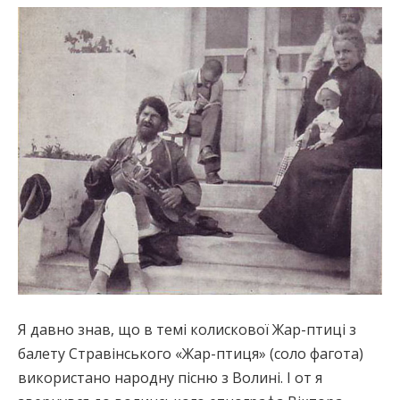
Я давно знав, що в темі колискової Жар-птиці з
балету Стравінського «Жар-птиця» (соло фагота)
використано народну пісню з Волині. І от я