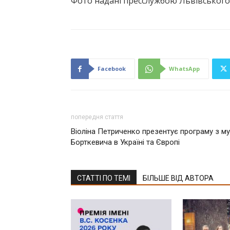
Фото надані пресслужбою Львівського
Facebook
WhatsApp
попередня стаття
Віоліна Петриченко презентує програму з м
Борткевича в Україні та Європі
СТАТТІ ПО ТЕМІ
БІЛЬШЕ ВІД АВТОРА