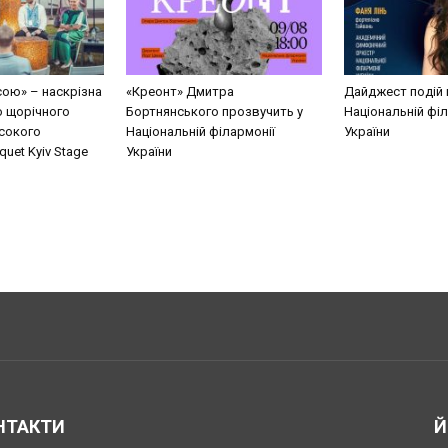
сою» – наскрізна
«Креонт» Дмитра
Дайджест подій 
о щорічного
Бортнянського прозвучить у
Національній філ
сокого
Національній філармонії
України
uet Kyiv Stage
України
НТАКТИ
Й