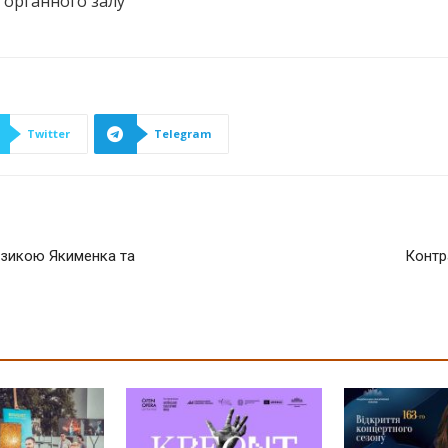
 органного залу
Twitter
Telegram
узикою Якименка та
Контр