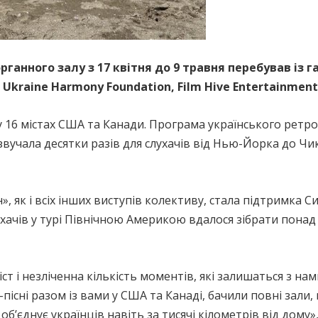
ганного залу з 17 квітня до 9 травня перебував із г
Ukraine Harmony Foundation, Film Hive Entertainment,
у 16 містах США та Канади. Програма українського ретр
звучала десятки разів для слухачів від Нью-Йорка до Чи
 як і всіх інших виступів колективу, стала підтримка С
хачів у турі Північною Америкою вдалося зібрати понад
іст і незліченна кількість моментів, які залишаться з на
пісні разом із вами у США та Канаді, бачили повні зали,
об’єднує українців навіть за тисячі кілометрів від дому»,