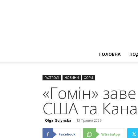
ГОЛОВНА
ПОД
ГАСТРОЛІ
НОВИНИ
ХОРИ
«Гомін» зав
США та Кан
Olga Golynska
-
13 Травня 2026
Facebook
WhatsApp