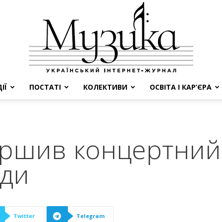
ІЇ
ПОСТАТІ
КОЛЕКТИВИ
ОСВІТА І КАР’ЄРА
МУЗИКА
ершив концертний 
ади
Twitter
Telegram