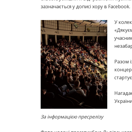
зазначається у дописі хору в Facebook.
У коле
«Дякуєм
учасник
незаба
Разом і
концерт
стартує
Нагадає
України
За інформацією пресрелізу