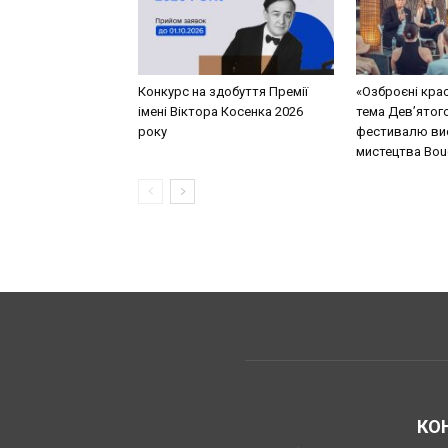
Конкурс на здобуття Премії
«Озброєні кра
імені Віктора Косенка 2026
тема Дев’ятог
року
фестивалю ви
мистецтва Bouq
КО