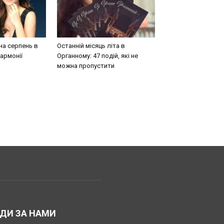
на серпень в
Останній місяць літа в
армонії
Органному: 47 подій, які не
можна пропустити
ДИ ЗА НАМИ