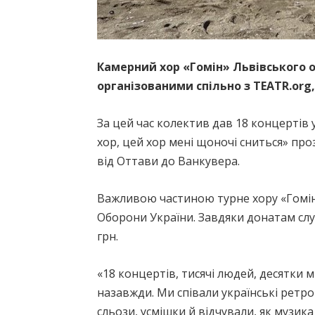
Камерний хор «Гомін» Львівського ор
організованими спільно з TEATR.org, 
За цей час колектив дав 18 концертів 
хор, цей хор мені щоночі сниться» про
від Оттави до Ванкувера.
Важливою частиною турне хору «Гомін»,
Оборони України. Завдяки донатам слу
грн.
«18 концертів, тисячі людей, десятки м
назавжди. Ми співали українські ретро-
сльози, усмішки й відчували, як музика 