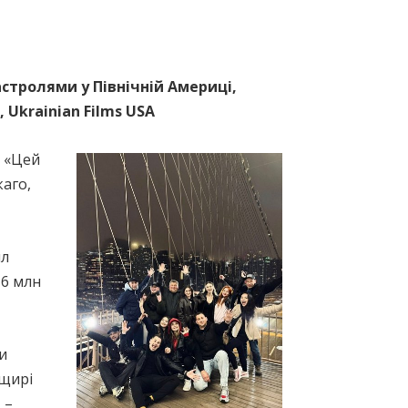
астролями у Північній Америці,
 Ukrainian Films USA
о «Цей
каго,
ил
 6 млн
ми
 щирі
 –