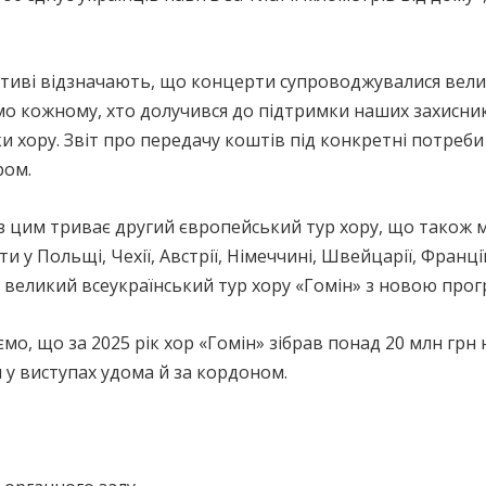
ктиві відзначають, що концерти супроводжувалися вели
о кожному, хто долучився до підтримки наших захисникі
и хору. Звіт про передачу коштів під конкретні потреб
ром.
з цим триває другий європейський тур хору, що також м
и у Польщі, Чехії, Австрії, Німеччині, Швейцарії, Франції, 
 великий всеукраїнський тур хору «Гомін» з новою про
мо, що за 2025 рік хор «Гомін» зібрав понад 20 млн грн 
 у виступах удома й за кордоном.