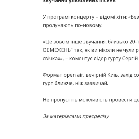
звучання улюблених пісень
У програмі концерту – відомі хіти: «Без
пролунають по-новому.
«Це зовсім інше звучання, близько 20
ОБМЕЖЕНЬ” так, як ви ніколи не чули 
свічках», – коментує лідер гурту Сергі
Формат open air, вечірній Київ, захід 
гурт ближче, ніж зазвичай.
Не пропустіть можливість провести це
За матеріалами пресрелізу