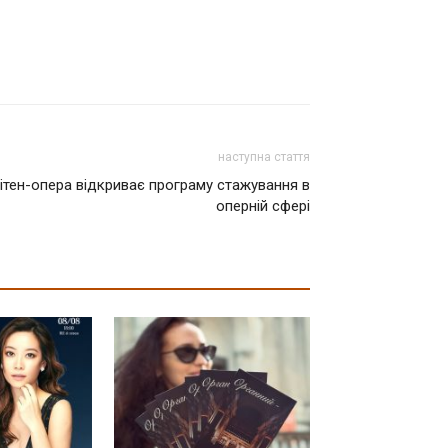
наступна стаття
ітен-опера відкриває програму стажування в
оперній сфері