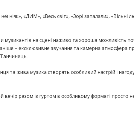
 неї ніяк», «ДИМ», «Весь світ», «Зорі запалали», «Вільні л
-ти музикантів на сцені наживо та хороша можливість по
раніше – ексклюзивне звучання та камерна атмосфера п
й Танчинець.
сонця та жива музика створять особливий настрій і нагод
й вечір разом із гуртом в особливому форматі просто не