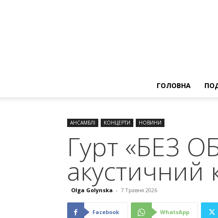
ГОЛОВНА
ПОД
АНСАМБЛІ
КОНЦЕРТИ
НОВИНИ
Гурт «БЕЗ О
акустичний 
Olga Golynska
-
7 Травня 2026
Facebook
WhatsApp