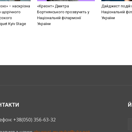
сою» – наскрізна
«Креонт» Дмитра
Дайджест подій 
о щорічного
Бортнянського прозвучить у
Національній філ
сокого
Національній філармонії
України
uet Kyiv Stage
України
НТАКТИ
Й
ефон: +38(050) 356-63-32
язатися з нами:
zhurnal_muzyka@ukr.net