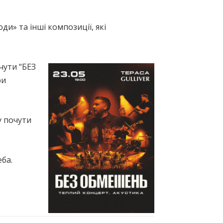
юди» та інші композиції, які
чути “БЕЗ
ри
у почути
ба.