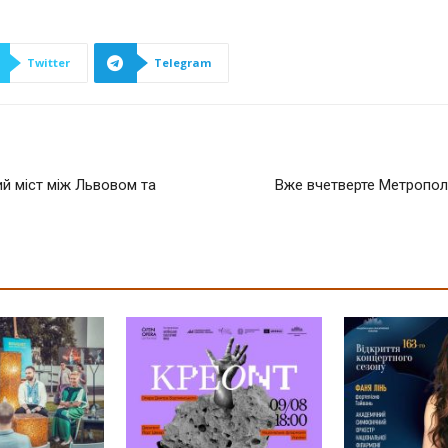
Twitter
Telegram
ий міст між Львовом та
Вже вчетверте Метропол