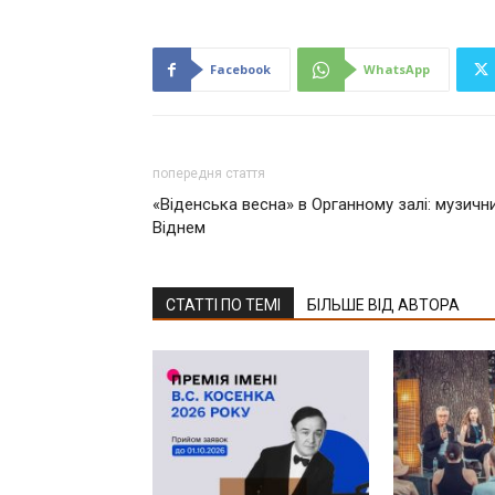
Facebook
WhatsApp
попередня стаття
«Віденська весна» в Органному залі: музичн
Віднем
СТАТТІ ПО ТЕМІ
БІЛЬШЕ ВІД АВТОРА