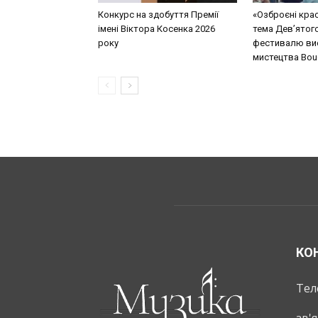
Конкурс на здобуття Премії
«Озброєні кра
імені Віктора Косенка 2026
тема Дев’ятог
року
фестивалю ви
мистецтва Bouq
КО
Тел
зв'