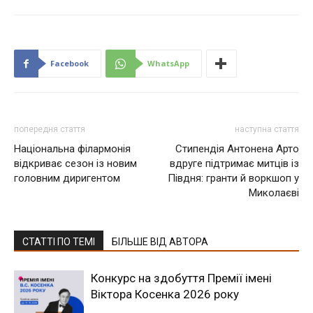
Facebook
WhatsApp
попередня стаття
наступна стаття
Національна філармонія
Стипендія Антонена Арто
відкриває сезон із новим
вдруге підтримає митців із
головним диригентом
Півдня: гранти й воркшоп у
Миколаєві
СТАТТІ ПО ТЕМІ
БІЛЬШЕ ВІД АВТОРА
Конкурс на здобуття Премії імені
Віктора Косенка 2026 року