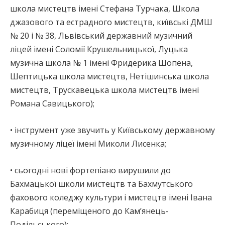
школа мистецтв імені Стефана Турчака, Школа
джазового та естрадного мистецтв, київські ДМШ
№ 20 і № 38, Львівський державний музичний
ліцей імені Соломії Крушельницької, Луцька
музична школа № 1 імені Фридерика Шопена,
Шептицька школа мистецтв, Нетішинська школа
мистецтв, Трускавецька школа мистецтв імені
Романа Савицького);
• інструмент уже звучить у Київському державному
музичному ліцеї імені Миколи Лисенка;
• сьогодні нові фортепіано вирушили до
Бахмацької школи мистецтв та Бахмутського
фахового коледжу культури і мистецтв імені Івана
Карабиця (переміщеного до Кам’янець-
Подільського);