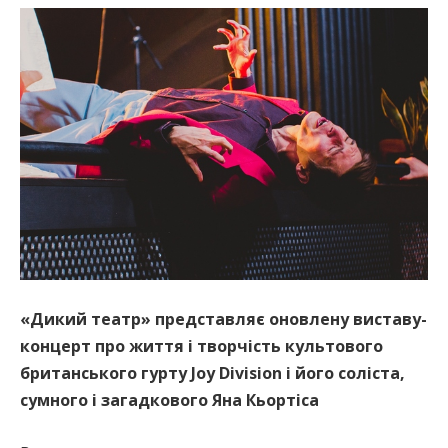
«Дикий театр» представляє оновлену виставу-
концерт про життя і творчість культового
британського гурту Joy Division і його соліста,
сумного і загадкового Яна Кьортіса