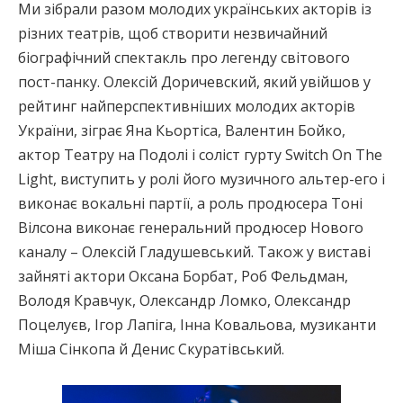
Ми зібрали разом молодих українських акторів із
різних театрів, щоб створити незвичайний
біографічний спектакль про легенду світового
пост-панку. Олексій Доричевский, який увійшов у
рейтинг найперспективніших молодих акторів
України, зіграє Яна Кьортіса, Валентин Бойко,
актор Театру на Подолі і соліст гурту Switch On The
Light, виступить у ролі його музичного альтер-его і
виконає вокальні партії, а роль продюсера Тоні
Вілсона виконає генеральний продюсер Нового
каналу – Олексій Гладушевський. Також у виставі
зайняті актори Оксана Борбат, Роб Фельдман,
Володя Кравчук, Олександр Ломко, Олександр
Поцелуєв, Ігор Лапіга, Інна Ковальова, музиканти
Міша Сінкопа й Денис Скуратівський.