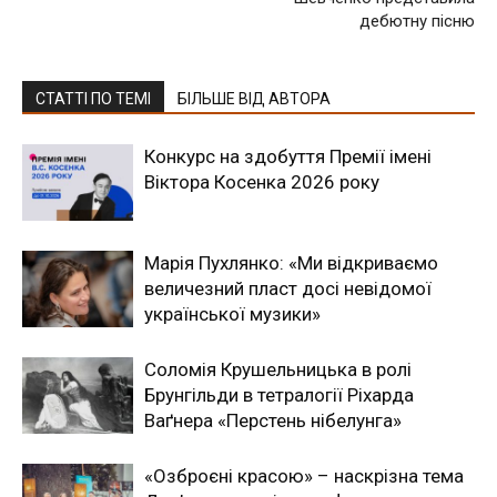
дебютну пісню
СТАТТІ ПО ТЕМІ
БІЛЬШЕ ВІД АВТОРА
Конкурс на здобуття Премії імені
Віктора Косенка 2026 року
Марія Пухлянко: «Ми відкриваємо
величезний пласт досі невідомої
української музики»
Соломія Крушельницька в ролі
Брунгільди в тетралогії Ріхарда
Ваґнера «Перстень нібелунга»
«Озброєні красою» – наскрізна тема