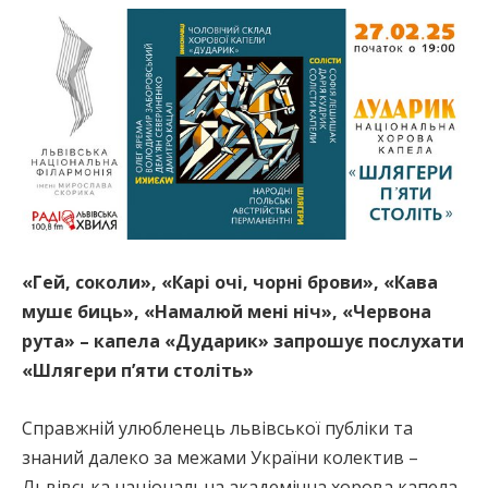
«Гей, соколи», «Карі очі, чорні брови», «Кава
мушє биць», «Намалюй мені ніч», «Червона
рута» – капела «Дударик» запрошує послухати
«Шлягери п’яти століть»
Справжній улюбленець львівської публіки та
знаний далеко за межами України колектив –
Львівська національна академічна хорова капела