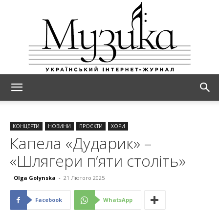
МУЗИКА
КОНЦЕРТИ
НОВИНИ
ПРОЄКТИ
ХОРИ
Капела «Дударик» –
«Шлягери п’яти століть»
Olga Golynska
-
21 Лютого 2025
Facebook
WhatsApp