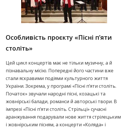
Особливість проєкту «Пісні п’яти
століть»
Цей цикл концертів має не тільки музичну, а й
пізнавальну місію. Попередні його частини вже
стали яскравими подіями культурного життя
України. Зокрема, у програмі «Пісні п’яти століть.
Початок» звучали народні пісні, козацькі та
жовнірські балади, романси й авторські твори. В
імпрезі «Пісні п’яти століть. Стрільці» сучасні
аранжування подарували нове життя стрілецьким
і жовнірським пісням, а концерти «Коляда» і