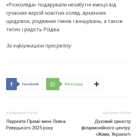
«Розколяда» подарували незабутні емоції від
сучасних версій новітніх коляд, архаїчних
щедрівок, різдвяних гімнів і віншувань, а також
тепло і радість Різдва.
За інформацією пресрелізу
Facebook
WhatsApp
попередня стаття
наступна стаття
Лауреати Премії імені Левка
Духовий оркестр
Ревуцького 2025 року
філармонійного центру:
«Живи, Україно!»