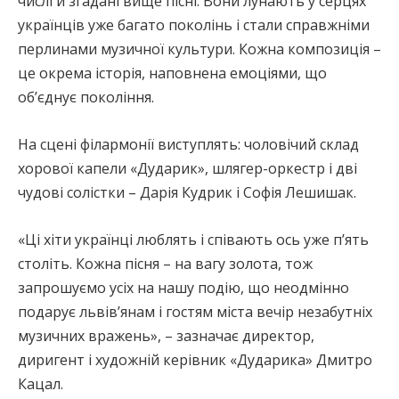
числі й згадані вище пісні. Вони лунають у серцях
українців уже багато поколінь і стали справжніми
перлинами музичної культури. Кожна композиція –
це окрема історія, наповнена емоціями, що
об’єднує покоління.
На сцені філармонії виступлять: чоловічий склад
хорової капели «Дударик», шлягер-оркестр і дві
чудові солістки – Дарія Кудрик і Софія Лешишак.
«Ці хіти українці люблять і співають ось уже п’ять
століть. Кожна пісня – на вагу золота, тож
запрошуємо усіх на нашу подію, що неодмінно
подарує львів’янам і гостям міста вечір незабутніх
музичних вражень», – зазначає директор,
диригент і художній керівник «Дударика» Дмитро
Кацал.