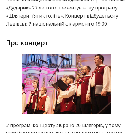
«Дударик» 27 лютого презентує нову програму
«Шлягери п’яти століть». Концерт відбудеться у
Львівській національній філармонії о 19:00.
Про концерт
У програмі концерту зібрано 20 шлягерів, у тому