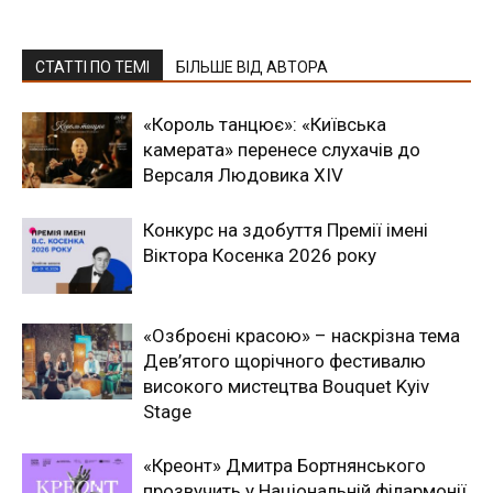
СТАТТІ ПО ТЕМІ
БІЛЬШЕ ВІД АВТОРА
«Король танцює»: «Київська
камерата» перенесе слухачів до
Версаля Людовика XIV
Конкурс на здобуття Премії імені
Віктора Косенка 2026 року
«Озброєні красою» – наскрізна тема
Дев’ятого щорічного фестивалю
високого мистецтва Bouquet Kyiv
Stage
«Креонт» Дмитра Бортнянського
прозвучить у Національній філармонії