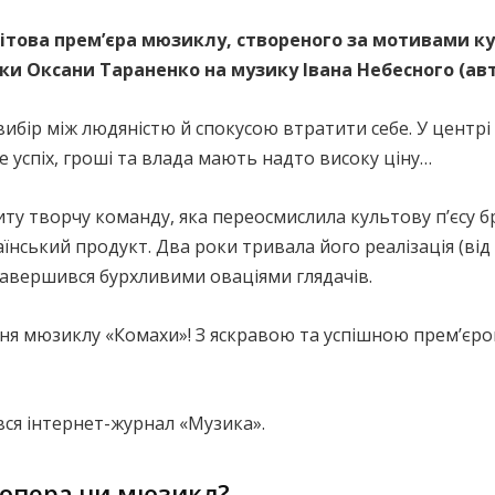
ітова премʼєра мюзиклу, створеного за мотивами кул
ки Оксани Тараненко на музику Івана Небесного (ав
бір між людяністю й спокусою втратити себе. У центрі 
е успіх, гроші та влада мають надто високу ціну…
ту творчу команду, яка переосмислила культову п’єсу 
аїнський продукт. Два роки тривала його реалізація (від і
авершився бурхливими оваціями глядачів.
ення мюзиклу «Комахи»! З яскравою та успішною прем’єр
ся інтернет-журнал «Музика».
-опера чи мюзикл?