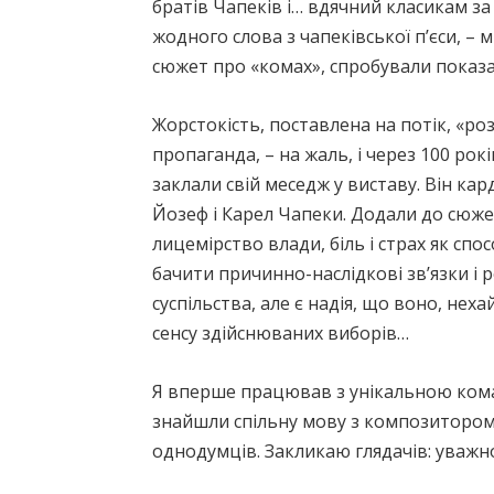
братів Чапеків і… вдячний класикам за 
жодного слова з чапеківської п’єси, –
сюжет про «комах», спробували показа
Жорстокість, поставлена на потік, «ро
пропаганда, – на жаль, і через 100 ро
заклали свій меседж у виставу. Він ка
Йозеф і Карел Чапеки. Додали до сюже
лицемірство влади, біль і страх як сп
бачити причинно-наслідкові звʼязки і р
суспільства, але є надія, що воно, нех
сенсу здійснюваних виборів…
Я вперше працював з унікальною кома
знайшли спільну мову з композитором
однодумців. Закликаю глядачів: уважно