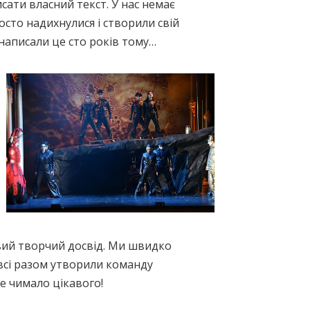
исати власний текст. У нас немає
осто надихнулися і створили свій
написали це сто років тому…
вий творчий досвід. Ми швидко
всі разом утворили команду
те чимало цікавого!