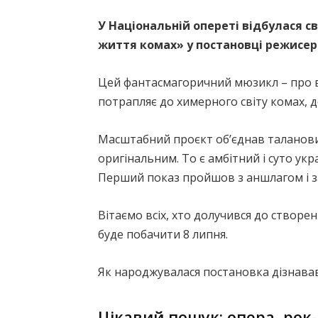
У Національній опереті відбулася св
життя комах» у постановці режисер
Цей фантасмагоричний мюзикл – про ви
потрапляє до химерного світу комах, д
Масштабний проєкт об’єднав таланови
оригінальним. То є амбітний і суто укр
Перший показ пройшов з аншлагом і з
Вітаємо всіх, хто долучився до створ
буде побачити 8 липня.
Як народжувалася постановка дізнавав
Цікавий пошук: опера, рок