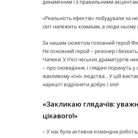
динамічним і з правильними акцентам
«Реальність ефектів» побудували за н
світ належить комахам, а люди ньому в
За нашим сюжетом головний герой Фелі
Не основний герой – резонер і безхать
Чапеки. У п’єсі чеських драматургів не
– про сновидіння, і глядачі поринуть у
жахливому «сні» людства… У цій виста
нарешті відрізняти добро і зло!
«Закликаю глядачів: уважн
цікавого!»
– У нас була активна командна робота,