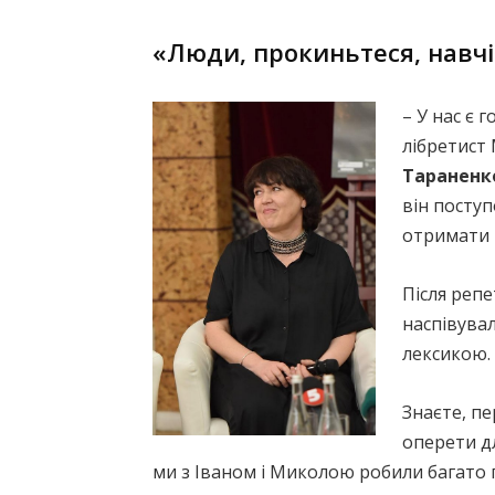
«Люди, прокиньтеся, навчіт
– У нас є 
лібретист
Тараненк
він посту
отримати г
Після репе
наспівува
лексикою.
Знаєте, п
оперети дл
ми з Іваном і Миколою робили багато 