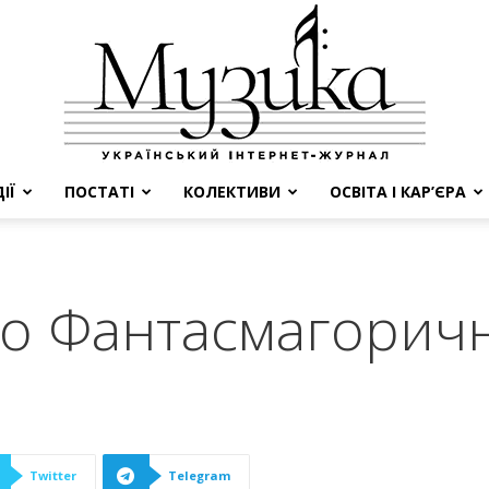
ІЇ
ПОСТАТІ
КОЛЕКТИВИ
ОСВІТА І КАР’ЄРА
МУЗИКА
бо Фантасмагорич
Twitter
Telegram