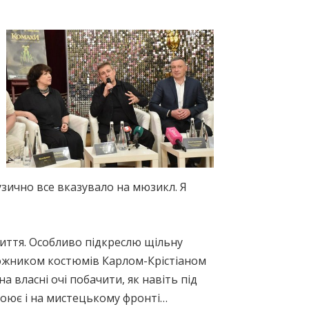
узично все вказувало на мюзикл. Я
життя. Особливо підкреслю щільну
ожником костюмів Карлом-Крістіаном
а власні очі побачити, як навіть під
воює і на мистецькому фронті…