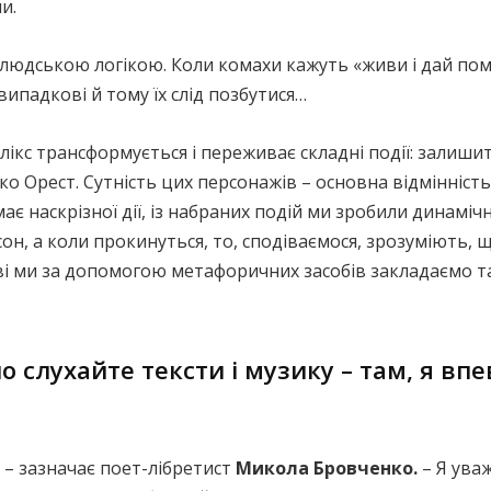
и.
елюдською логікою. Коли комахи кажуть «живи і дай пом
ипадкові й тому їх слід позбутися…
кс трансформується і переживає складні події: залиши
ко Орест. Сутність цих персонажів – основна відмінність
має наскрізної дії, із набраних подій ми зробили динаміч
 сон, а коли прокинуться, то, сподіваємося, зрозуміють, 
ві ми за допомогою метафоричних засобів закладаємо так
о слухайте тексти і музику – там, я вп
 – зазначає поет-лібретист
Микола Бровченко.
– Я уваж