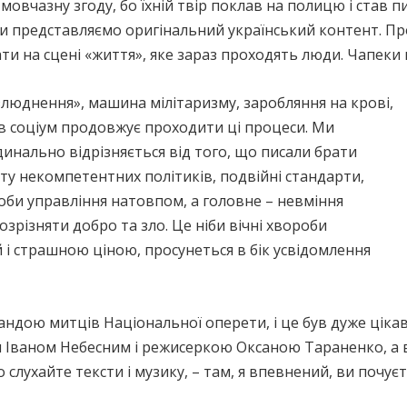
мовчазну згоду, бо їхній твір поклав на полицю і став п
 ми представляємо оригінальний український контент. Пр
ти на сцені «життя», яке зараз проходять люди. Чапеки 
злюднення», машина мілітаризму, заробляння на крові,
ків соціум продовжує проходити ці процеси. Ми
рдинально відрізняється від того, що писали брати
ту некомпетентних політиків, подвійні стандарти,
особи управління натовпом, а головне – невміння
озрізняти добро та зло. Це ніби вічні хвороби
ай і страшною ціною, просунеться в бік усвідомлення
ндою митців Національної оперети, і це був дуже ціка
 Іваном Небесним і режисеркою Оксаною Тараненко, а 
 слухайте тексти і музику, – там, я впевнений, ви почує