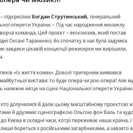
, – підкреслює
Богдан Струтинський,
генеральний
ної оперети України. – Під час народження мюзиклу
творча команда. Цей проєкт – ексклюзив, який постав
ідеї Оксані Тараненко, бо спочатку в нас була задумка
аме завдяки цікавій концепції режисерки ми вирішили,
м.
пеків «Із життя комах». Доволі тригерним виявився
майбутньої вистави: то буде опера чи рок-опера? Але м
 належне місце на сцені Національної оперети України.
, хто долучилися й дали цьому масштабному проєктові 
гами й друзями: сценографкою Ольгою фон Валь та худ
до Києва в складні часи, котрі переживає наша країна, і н
 лише бореться з російськими загарбниками, а завзято 