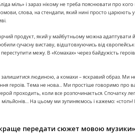
 «Бліда міль» і зараз нікому не треба пояснювати про ког
ромови, слова, на стендапи, який нині просто царюють у
ві.
рчий продукт, який у майбутньому можна адаптувати й п
, робили сучасну виставу, відштовхуючись від європейсь
 переступити межу. В «Комахах» через байдужість героїв
аки залишитися людиною, а комахи – яскравий образ. Ми 
ення героїв. Тема не нова… Ми простіше говоримо про в
 герой проходить, коли все розпочинається. Спочатку лег
а мільйонів… На цьому ми зупиняємось і кажемо: «стоп»
айкраще передати сюжет мовою музики