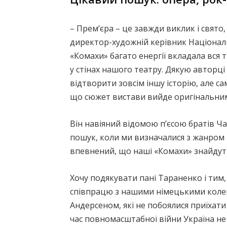
– Прем’єра – це завжди виклик і свято
директор-художній керівник Національ
«Комахи» багато енергії вкладала вся 
у стінах нашого театру. Дякую авторці 
відтворити зовсім іншу історію, але с
що сюжет вистави вийде оригінальни
Він навіяний відомою п’єсою братів Ча
пошук, коли ми визначалися з жанром 
впевнений, що наші «Комахи» знайдуть
Хочу подякувати пані Тараненко і тим
співпрацю з нашими німецькими коле
Андерсеном, які не побоялися приїхати 
час повномасштабної війни Україна не