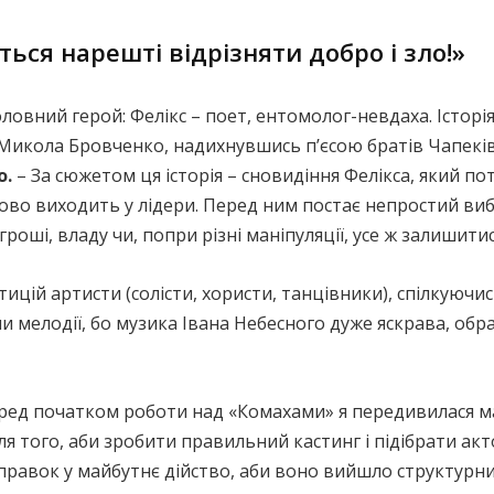
ься нарешті відрізняти добро і зло!»
головний герой: Фелікс – поет, ентомолог-невдаха. Істор
 Микола Бровченко, надихнувшись п’єсою братів Чапеків
о.
– За сюжетом ця історія – сновидіння Фелікса, який по
пово виходить у лідери. Перед ним постає непростий ви
роші, владу чи, попри різні маніпуляції, усе ж залиши
тицій артисти (солісти, хористи, танцівники), спілкуючи
ли мелодії, бо музика Івана Небесного дуже яскрава, об
еред початком роботи над «Комахами» я передивилася м
я того, аби зробити правильний кастинг і підібрати акт
правок у майбутнє дійство, аби воно вийшло структурни