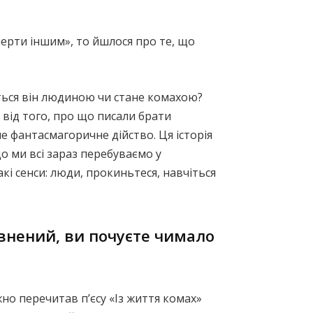
ерти іншим», то йшлося про те, що
ться він людиною чи стане комахою?
 від того, про що писали брати
не фантасмагоричне дійство. Ця історія
що ми всі зараз перебуваємо у
і сенси: люди, прокиньтеся, навчіться
евнений, ви почуєте чимало
но перечитав п’єсу «Із життя комах»