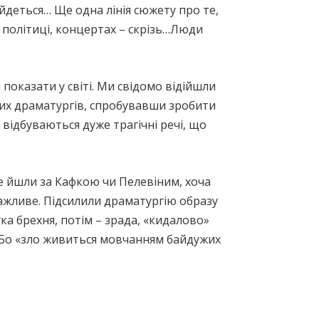
о йдеться… Ще одна лінія сюжету про те,
 політиці, концертах – скрізь…Люди
оказати у світі. Ми свідомо відійшли
ких драматургів, спробувавши зробити
 відбуваються дуже трагічні речі, що
не йшли за Кафкою чи Пелевіним, хоча
ажливе. Підсилили драматургію образу
ка брехня, потім – зрада, «кидалово»
! Бо «зло живиться мовчанням байдужих
»