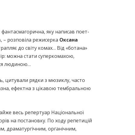
ія фантасмагорична, яку написав поет-
, – розповіла режисерка
Оксана
трапляє до світу комах… Від «ботана»
бір: можна стати суперкомахою,
тися людиною…
сь, цитували рядки з мюзиклу, часто
разна, ефектна з цікавою тембральною
айже весь репертуар Національної
орів на постановку. По ходу репетицій
м, драматургічним, органічним,