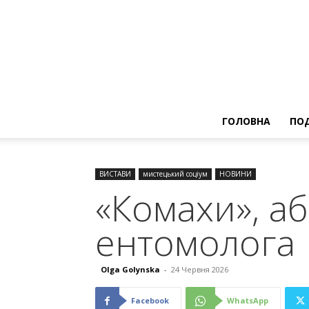
ГОЛОВНА
ПОД
ВИСТАВИ
мистецький соціум
НОВИНИ
«Комахи», а
ентомолога
Olga Golynska
-
24 Червня 2026
Facebook
WhatsApp