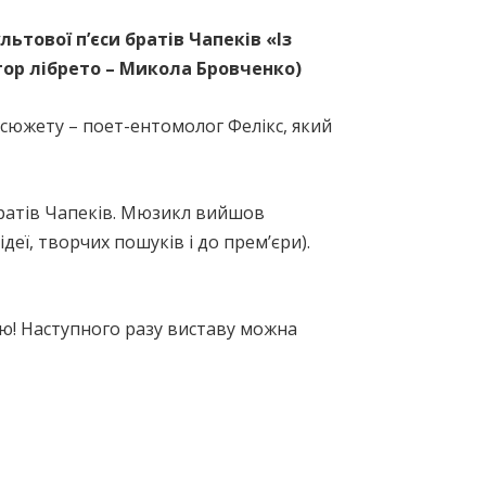
ьтової п’єси братів Чапеків «Із
тор лібрето – Микола Бровченко)
сюжету – поет-ентомолог Фелікс, який
братів Чапеків. Мюзикл вийшов
деї, творчих пошуків і до прем’єри).
ою! Наступного разу виставу можна