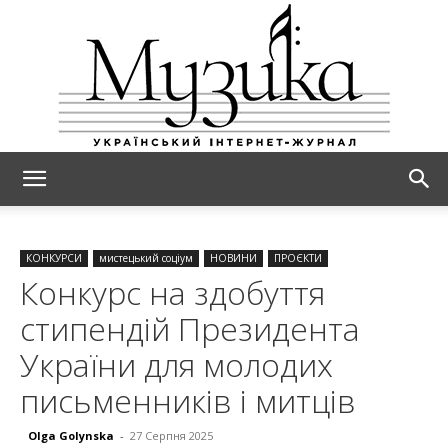
МУЗИКА
КОНКУРСИ
мистецький соціум
НОВИНИ
ПРОЄКТИ
Конкурс на здобуття
стипендій Президента
України для молодих
письменників і митців
Olga Golynska
-
27 Серпня 2025