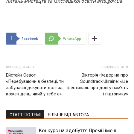
питань мистецтв та мистецької освіти arts.gov.ua
Facebook
WhatsApp
попередня стаття
наступна стаття
Ейстейн Севог:
Вікторія Федоріна про
«Перебуваючи в безпеці, ти
Soundtrack:Ukraine: «Це
забуваєш дякувати долі за
фестиваль про довгу пам’ять
кожен день, який у тебе є»
і підтримку»
СТАТТІ ПО ТЕМІ
БІЛЬШЕ ВІД АВТОРА
Конкурс на здобуття Премії імені