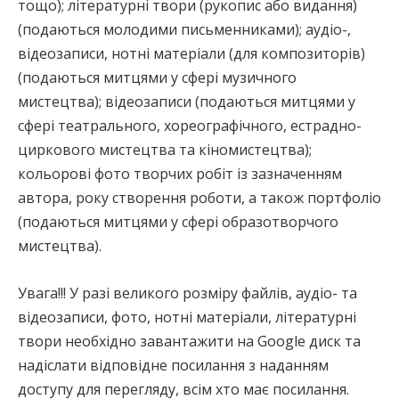
тощо); літературні твори (рукопис або видання)
(подаються молодими письменниками); аудіо-,
відеозаписи, нотні матеріали (для композиторів)
(подаються митцями у сфері музичного
мистецтва); відеозаписи (подаються митцями у
сфері театрального, хореографічного, естрадно-
циркового мистецтва та кіномистецтва);
кольорові фото творчих робіт із зазначенням
автора, року створення роботи, а також портфоліо
(подаються митцями у сфері образотворчого
мистецтва).
Увага!!! У разі великого розміру файлів, аудіо- та
відеозаписи, фото, нотні матеріали, літературні
твори необхідно завантажити на Google диск та
надіслати відповідне посилання з наданням
доступу для перегляду, всім хто має посилання.