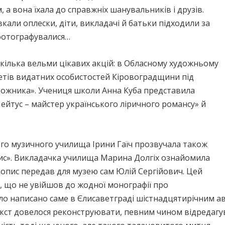
 а вона їхала до справжніх шанувальників і друзів.
вкали оплески, діти, викладачі й батьки підходили за
фотографувалися…
кілька вельми цікавих акцій: в Обласному художньому
етів видатних особистостей Кіровоградщини під
ожника». Учениця школи Анна Куба представила
ейтус – майстер українського ліричного романсу» й
го музичного училища Ірини Гаїч прозвучала також
ис». Викладачка училища Марина Долгіх ознайомила
рукопис передав для музею сам Юлій Сергійович. Цей
, що не увійшов до жодної монографії про
уло написано саме в Єлисаветграді шістнадцятирічним а
екст довелося реконструювати, певним чином відредагу