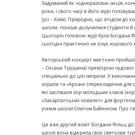
Задуманий як «одноразова» акція, ко
роки, і свого часу в його журі голов
(усі – Київ). Природно, що згодом до 
школи, пізніше долучилися студенти й
Цьогоріч головою журі була Богдана Фі
сьогодні практично не існує хорового к
Авторський концерт мисткині пройшов,
– Оксана Трушина) прем’єрою чудової л
спеціально до цієї імпрези. У виконан
хорали та «Аркан» (перекладення для
які заспівали хор молодших класів (кер
«Закарпатських новелет» для фортепіа
учнем школи Олегом Бабенком. Про тв
Це вже другий візит Богдани Фільц до
школі вона відкрила своє святкове ту