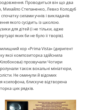
продовження. Проводиться він що два
ко, Михайло Степаненко, Левко Колодуб
 спочатку силами учнів і викладачів
ння якого сусідить із школою.
ики для дітей (і не тільки, адже
туарі яких би не було її творів).
илищний хор «Prima Vista» (диригент
бку якої композиторка здійснила
я Хілобокова) прозвучали Чотири
Пролунали також вокальні мініатюри,
солісти. Не оминули й відомих
ля ксилофона, блискуче відтворена
торка цих рядків.