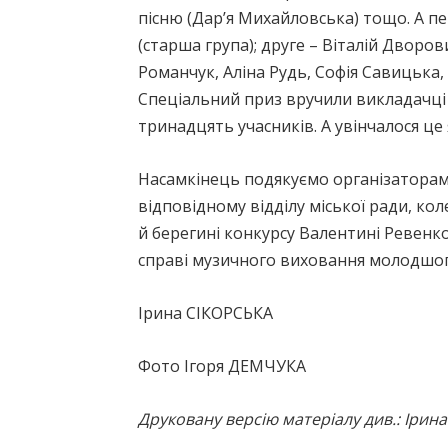
пісню (Дар’я Михайловська) тощо. А п
(старша група); друге – Віталій Дворо
Романчук, Аліна Рудь, Софія Савицька,
Спеціальний приз вручили викладачці к
тринадцять учасників. А увінчалося це
Насамкінець подякуємо організаторам:
відповідному відділу міської ради, к
й берегині конкурсу Валентині Ревенко
справі музичного виховання молодшого
Ірина СІКОРСЬКА
Фото Ігоря ДЕМЧУКА
Друковану версію матеріалу див.: Ірина С