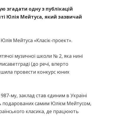
ую згадати одну з публікацій
яті Юлія Мейтуса, який зазвичай
 Юлія Мейтуса «Класік-проект».
итячої музичної школи № 2, яка нині
исаветграді (до речі, вперто
рішила провести конкурс юних
987-му, заклад став єдиним в Україні
ись подарованих самим Юлієм Мейтусом,
українського класика, де працюють