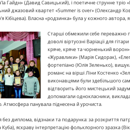
a Гайдн» (Давид Савицький), і поетичне струнне тріо «М
льний джазовий квартет «Summer is over» (Олександр Ков
я Кібіцева). Власна «родзинка» була у кожного автора, як
Старші обмежили себе переважно п
доволі віртуозні Варіації для гітари
кряче, кряче та чорненький ворон» (
«Журавлики» (Марія Сидорак), «Елег
фортепіано (Юлія Зеленько), вишук
романс на вірші Ліни Костенко «Зел
виконавцями були здебільшого самі
відтворить його мистецький задум
допомагали однокласники, викладачі
о. Атмосфера панувала піднесена й урочиста.
 без диплома, відзнаки та подарунка: за розкриття патр
 Куба), яскраву інтерпретацію фольклорного зразка (Ві