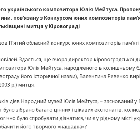
ого українського композитора Юлія Мейтуса. Пропон
ини, пов’язану з Конкурсом юних композиторів пам’
тьківщині митця у Кіровограді
шов П’ятий обласний конкурс юних композиторів пам’яті
 ювілей. Здається, ще вчора директор кіровоградської д
омпозитора Юлія Мейтуса, народженого в колишньому Єл
вограду його історичної назви), Валентина Ревенко ви
003 р.) митця.
оків діяв Народний музей Юлія Мейтуса, – заснований у 1
було зібрано багато цінних і цікавих експонатів, кол
огічно було спробувати дізнатися, чи є у рідному місті 
обачити його творчого «нащадка»?