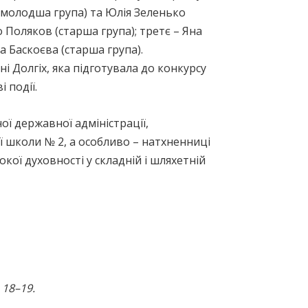
(молодша група) та Юлія Зеленько
 Поляков (старша група); третє – Яна
а Баскоєва (старша група).
і Долгіх, яка підготувала до конкурсу
 події.
ї державної адміністрації,
ї школи № 2, а особливо – натхненниці
кої духовності у складній і шляхетній
 18–19.