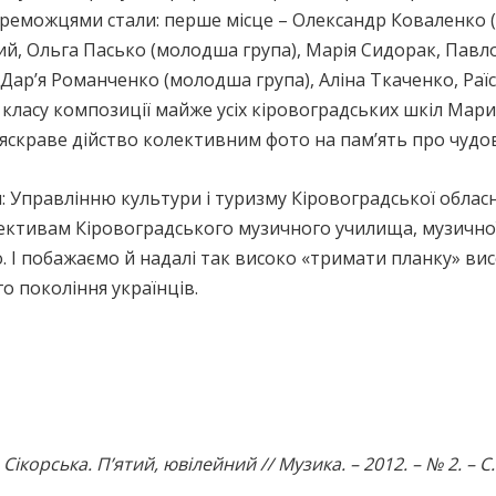
ереможцями стали: перше місце – Олександр Коваленко 
вий, Ольга Пасько (молодша група), Марія Сидорак, Павло
 Дар’я Романченко (молодша група), Аліна Ткаченко, Раїс
ласу композиції майже усіх кіровоградських шкіл Марин
 яскраве дійство колективним фото на пам’ять про чудові
 Управлінню культури і туризму Кіровоградської обласно
олективам Кіровоградського музичного училища, музично
. І побажаємо й надалі так високо «тримати планку» висо
 покоління українців.
ікорська. П’ятий, ювілейний // Музика. – 2012. – № 2. – С.