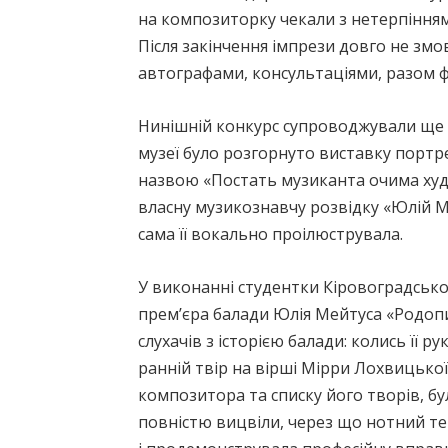
на композиторку чекали з нетерпінням,
Після закінчення імпрези довго не змо
автографами, консультаціями, разом 
Нинішній конкурс супроводжували ще 
музеї було розгорнуто виставку портр
назвою «Постать музиканта очима худ
власну музикознавчу розвідку «Юлій М
сама її вокально проілюструвала.
У виконанні студентки Кіровоградсько
прем’єра балади Юлія Мейтуса «Родоп
слухачів з історією балади: колись її 
ранній твір на вірші Мірри Лохвицької
композитора та списку його творів, б
повністю вицвіли, через що нотний т