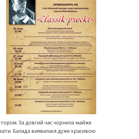
втором. За довгий час чорнила майже
вати. Балада виявилася дуже красивою