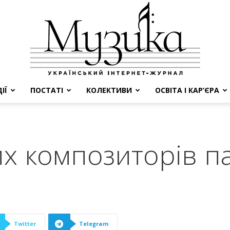
ІЇ
ПОСТАТІ
КОЛЕКТИВИ
ОСВІТА І КАР’ЄРА
МУЗИКА
х композиторів па
Twitter
Telegram