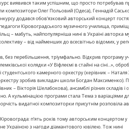
нкурс виявився таким успішним, що просто потребував 
ували композитори Олег Польовий (Одеса), Геннадій Сась
конкурсу додався обов’язковий авторський концерт гостя:
 педагоги Кіровоградського музичного училища, приміще
льц – мабуть, найпопулярніша нині в Україні авторка муз
олективу – від найменших до всесвітньо відомих, у репер
 без перебільшення, тріумфально. Відкрив програму уч
емківської колядки «У Віфлеємі в стайні на сіні…», обро
ні студентського камерного оркестру (керівник – Натал
 оркестру зробив викладач школи Богдан Максименко). 
івник – Вікторія Шелабокова), ансамблі різних складів і 
но. А кульмінацією програми стала Тема з варіаціями д
орчість видатної композиторки присутнім розповіла ав
 Кіровограда: п’ять років тому авторським концертом у
рне Україною з нагоди діамантового ювілею. Тож нині