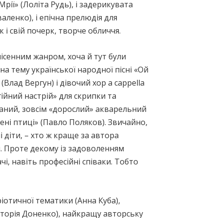
рії» (Лоліта Рудь), і задерикувата
аленко), і епічна прелюдія для
 і свій почерк, творче обличчя.
ісенним жанром, хоча й тут були
 на тему української народної пісні «Ой
Влад Вергун) і дівочий хор а cappella
ійний настрій» для скрипки та
аний, зовсім «дорослий» акварельний
ені птиці» (Павло Поляков). Звичайно,
 діти, – хто ж краще за автора
. Проте декому із задоволенням
, навіть професійні співаки. Тобто
іотичної тематики (Анна Куба),
кторія Доненко), найкращу авторську