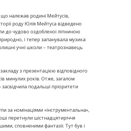
 що належав родині Мейтусів,
сторії роду Юлія Мейтуса відведено
йшли до чудово оздобленої ліпниною
природно, і тепер запанувала музика:
колишні учні школи – театрознавець
 закладу з презентацією відповідного
ів минулих років. Отже, загалом
» засвідчила подальші пріоритети
рупи за номінаціями «інструментальна»,
рші перетнули шістнадцятиріччя
шими, сповненими фантазії. Тут був і