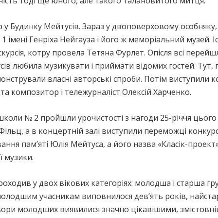
ість тоді ще юного, але такого талановитого митця.
 у Будинку Мейтусів. Зараз у двоповерховому особняку,
імені Генріха Нейгауза і його ж меморіальний музей. І
кскурсія, котру провела Тетяна Фурлет. Опісля всі пере
усів любила музикувати і приймати відомих гостей. Тут, 
онстрували власні авторські спроби. Потім виступили 
та композитор і тележурналіст Олексій Харченко.
коли № 2 пройшли урочистості з нагоди 25-річчя цього
Фільц, а в концертній залі виступили переможці конкурс
ння пам’яті Юлія Мейтуса, а його назва «Класік-проект
ї музики.
 проходив у двох вікових категоріях: молодша і старша г
молодшим учасникам виповнилося дев’ять років, найста
 твори молодших виявилися значно цікавішими, змістовні