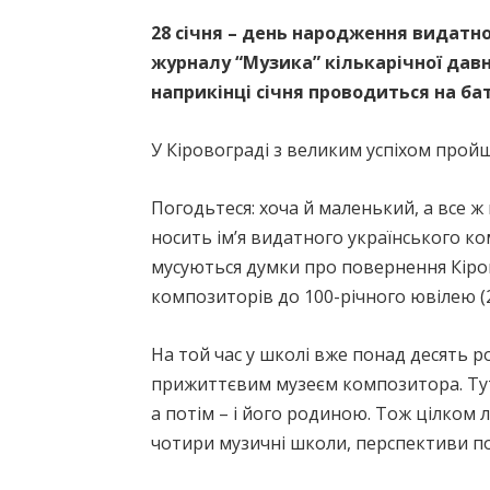
28 січня – день народження видатн
журналу “Музика” кількарічної давн
наприкінці січня проводиться на ба
У Кіровограді з великим успіхом прой
Погодьтеся: хоча й маленький, а все ж
носить ім’я видатного українського к
мусуються думки про повернення Кіро
композиторів до 100-річного ювілею (2
На той час у школі вже понад десять р
прижиттєвим музеєм композитора. Тут 
а потім – і його родиною. Тож цілком л
чотири музичні школи, перспективи п