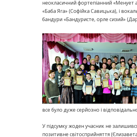
неокласичний фортепіанний «Менует а’l
«Баба Яга» (Софійка Савицька), і вока
бандури «Бандуристе, орле сизий» (Дар’
все було дуже серйозно і відповідальн
У підсумку жоден учасник не залишився
позитивне світосприйняття (Єлизавета