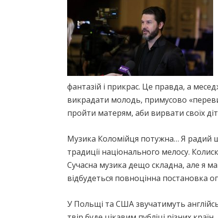
фантазій і прикрас. Це правда, а месе
викрадати молодь, примусово «перевих
пройти матерям, аби вирвати своїх діте
Музика Коломійця потужна… Я радий що
традиції національного мелосу. Колиско
Сучасна музика дещо складна, але я маю
відбудеться повноцінна постановка оп
У Польщі та США звучатимуть англійсь
твір буде цікавим публіці різних країн.