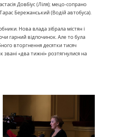
стасія Довбіус (Ліля); мецо-сопрано
 Тарас Бережанський (Водій автобуса).
бники. Нова влада зібрала містян і
ючи гарний відпочинок. Але то була
бного вторгнення десятки тисяч
к звані «два тижні» розтягнулися на