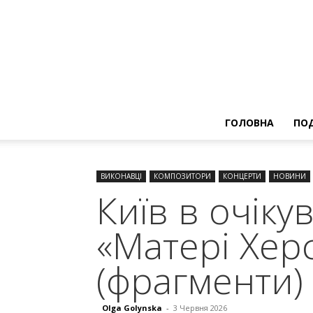
ГОЛОВНА
ПОД
ВИКОНАВЦІ
КОМПОЗИТОРИ
КОНЦЕРТИ
НОВИНИ
Київ в очіку
«Матері Хер
(фрагменти)
Olga Golynska
-
3 Червня 2026