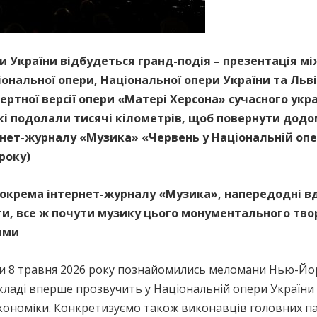
ри України відбудеться гранд-подія – презентація м
ональної опери, Національної опери України та Льві
ертної версії опери «Матері Херсона» сучасного ук
кі подолали тисячі кілометрів, щоб повернути додом
рнет-журналу «Музика» «Червень у Національній опе
 року)
зокрема інтернет-журналу «Музика», напередодні в
оги, все ж почути музику цього монументального тво
ями
и 8 травня 2026 року познайомились меломани Нью-Йорк
екладі вперше прозвучить у Національній опери України 
кономіки. Конкретизуємо також виконавців головних парт