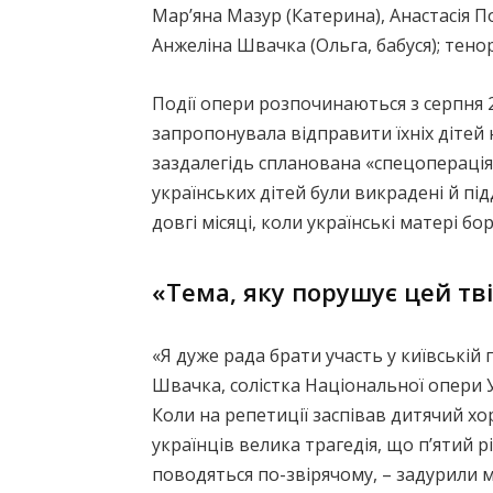
Мар’яна Мазур (Катерина), Анастасія П
Анжеліна Швачка (Ольга, бабуся); тено
Події опери розпочинаються з серпня 2
запропонувала відправити їхніх дітей 
заздалегідь спланована «спецоперація
українських дітей були викрадені й пі
довгі місяці, коли українські матері 
«Тема, яку порушує цей тв
«Я дуже рада брати участь у київській 
Швачка, солістка Національної опери У
Коли на репетиції заспівав дитячий хор
українців велика трагедія, що п’ятий 
поводяться по-звірячому, – задурили м