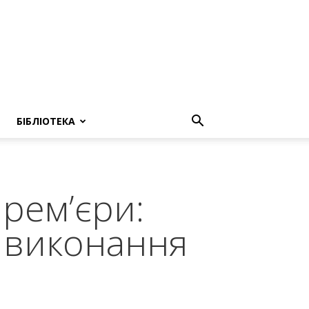
БІБЛІОТЕКА
прем’єри:
е виконання