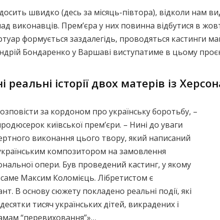
осить швидко (десь за місяць-півтора), відколи нам вид
ад виконавців. Прем’єра у них повинна відбутися в жов
ертуар формується заздалегідь, проводяться кастинги м
Андрій Бондаренко у Варшаві виступатиме в цьому проє
 реальні історії двох матерів із Херсон
озповісти за кордоном про українську боротьбу, –
родюсерок київської прем’єри. – Нині до уваги
ертного виконання цього твору, який написаний
українським композитором на замовлення
нальної опери. Був проведений кастинг, у якому
 саме Максим Коломієць. Лібретистом є
. В основу сюжету покладено реальні події, які
десятки тисяч українських дітей, викрадених і
рамам “перевиховання”»…