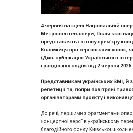
4 червня на сцені Національній опе
Метрополітен-опери, Польської наці
представлять світову премʼєру конц
Коломійця про херсонських жінок, я
(Див. публікацію Українського інте
грандіозної події» від 2 червня 2026
Представникам українських ЗМІ, й 
репетиції та, попри повітряні трив
організаторами проєкту і виконавц
До речі, першими з фрагментами опер
концертної версії в українському пер
благодійного фонду Київської школи е