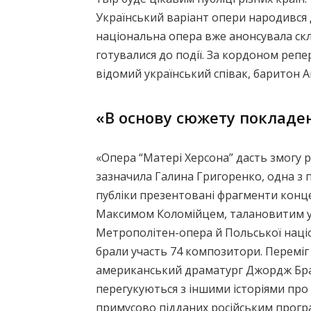
Український варіант опери народився д
національна опера вже анонсувала скл
готувалися до події. За кордоном реп
відомий український співак, баритон 
«В основу сюжету покладені
«Опера “Матері Херсона” дасть змогу р
зазначила Галина Григоренко, одна з п
публіки презентовані фрагменти конц
Максимом Коломійцем, талановитим 
Метрополітен-опера й Польської націо
брали участь 74 композитори. Переміг
американський драматург Джордж Брант
перегукуються з іншими історіями про 
примусово підданих російським прог