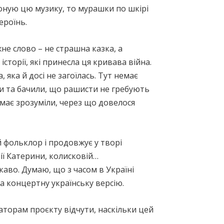
иконую цю музику, то мурашки по шкірі
ероїнь.
не слово – не страшна казка, а
сторії, які принесла ця кривава війна.
яка й досі не загоїлась. Тут немає
ли та бачили, що рашисти не гребують
має зрозуміли, через що довелося
 фольклор і продовжує у творі
рії Катерини, колисковій…
каво. Думаю, що з часом в Україні
а концертну українську версію.
аторам проєкту відчути, наскільки цей