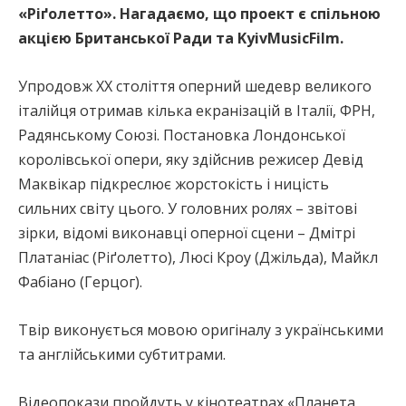
«Ріґолетто». Нагадаємо, що
проект є спільною
акцією Британської Ради та
KyivMusicFilm
.
Упродовж ХХ століття оперний шедевр великого
італійця отримав кілька екранізацій в Італії, ФРН,
Радянському Союзі. Постановка Лондонської
королівської опери, яку здійснив режисер Девід
Маквікар підкреслює жорстокість і ницість
сильних світу цього. У головних ролях – звітові
зірки, відомі виконавці оперної сцени – Дмітрі
Платаніас (Ріґолетто), Люсі Кроу (Джільда), Майкл
Фабіано (Герцог).
Твір виконується мовою оригіналу з українськими
та англійськими субтитрами.
Відеопокази пройдуть у кінотеатрах «Планета