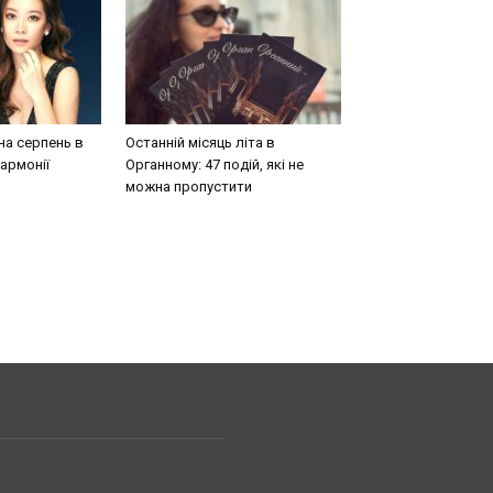
на серпень в
Останній місяць літа в
армонії
Органному: 47 подій, які не
можна пропустити