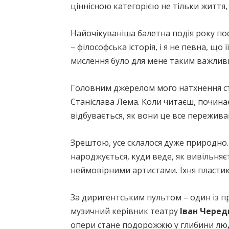
ціннісною категорією не тільки життя, 
Найочікуваніша балетна подія року по
– філософська історія, і я не певна, 
мислення було для мене таким важлив
Головним джерелом мого натхнення ст
Станіслава Лема. Коли читаєш, починає
відбувається, як вони це все переживают
Зрештою, усе склалося дуже природно. 
народжується, куди веде, як вивільняєт
неймовірними артистами. Їхня пластика,
За диригентським пультом – один із п
музичний керівник театру
Іван Черед
опери стане подорожжю у глибини людсь