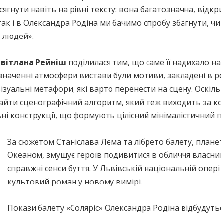
ягнути навіть на рівні тексту: вона багатозначна, відкр
так і в Олександра Родіна ми бачимо спробу збагнути, чи
о людей».
Світлана Рейніш
поділилася тим, що саме її надихало н
наченні атмосфери вистави були мотиви, закладені в р
візуальні метафори, які варто перенести на сцену. Оскі
днайти сценографічний алгоритм, який теж виходить за 
ні конструкції, що формують цілісний мінімалістичний п
За сюжетом Станіслава Лема та лібрето балету, плане
Океаном, змушує героїв подивитися в обличчя власним
справжні сенси буття. У Львівській національній опе
культовий роман у новому вимірі.
Покази балету «Соляріс» Олександра Родіна відбудуться 