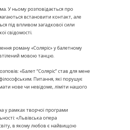
ма. У ньому розповідається про
магаються встановити контакт, але
ься під впливом загадкової сили
ої свідомості.
лення роману «Соляріс» у балетному
, втілений мовою танцю.
озповів: «Балет “Соляріс” став для мене
 філософським. Питання, які порушує
ймати нове чи невідоме, ліміти нашого
на у рамках творчої програми
ьності: «Львівська опера
есвіту, в якому любов є найвищою