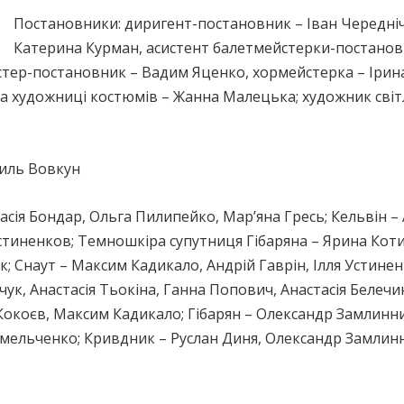
Постановники: диригент-постановник – Іван Чередні
Катерина Курман, асистент балетмейстерки-постановн
стер-постановник – Вадим Яценко, хормейстерка – Ірин
ка художниці костюмів – Жанна Малецька; художник сві
силь Вовкун
тасія Бондар, Ольга Пилипейко, Мар’яна Гресь; Кельвін –
стиненков; Темношкіра супутниця Гібаряна – Ярина Коти
к; Снаут – Максим Кадикало, Андрій Гаврін, Ілля Устинен
ук, Анастасія Тьокіна, Ганна Попович, Анастасія Белечи
Кокоєв, Максим Кадикало; Гібарян – Олександр Замлинн
Омельченко; Кривдник – Руслан Диня, Олександр Замлин