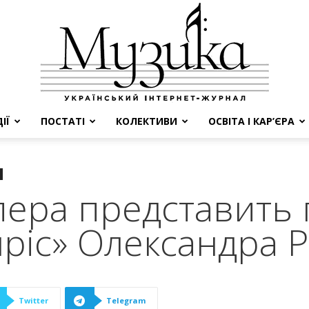
ІЇ
ПОСТАТІ
КОЛЕКТИВИ
ОСВІТА І КАР’ЄРА
МУЗИКА
пера представить 
яріс» Олександра Р
Twitter
Telegram