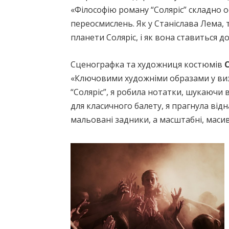
«Філософію роману “Соляріс” складно ос
переосмислень. Як у Станіслава Лема, 
планети Соляріс, і як вона ставиться д
Сценографка та художниця костюмів
«Ключовими художніми образами у виз
“Соляріс”, я робила нотатки, шукаючи 
для класичного балету, я прагнула ві
мальовані задники, а масштабні, масив