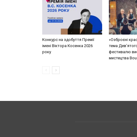
Конкурс на здобуття Премії
«Озброєні кра
імені Віктора Косенка 2026
тема Дев’ятог
року
фестивалю ви
мистецтва Bouq