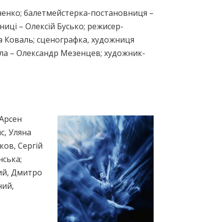
ченко; балетмейстерка-постановниця –
иці – Олексій Бусько; режисер-
а Коваль; сценографка, художниця
тла – Олександр Мезенцев; художник-
 Арсен
с, Уляна
ков, Сергій
нська;
ий, Дмитро
ний,