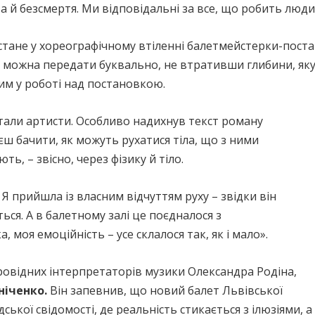
а й безсмертя. Ми відповідальні за все, що робить людина,
стане у хореографічному втіленні балетмейстерки-пост
що її можна передати буквально, не втративши глибини, я
им у роботі над постановкою.
али артисти. Особливо надихнув текст роману
ш бачити, як можуть рухатися тіла, що з ними
ь, – звісно, через фізику й тіло.
Я прийшла із власним відчуттям руху – звідки він
ься. А в балетному залі це поєдналося з
 моя емоційність – усе склалося так, як і мало».
ровідних інтерпретаторів музики Олександра Родіна,
ніченко.
Він запевнив, що новий балет Львівської
кої свідомості, де реальність стикається з ілюзіями, а