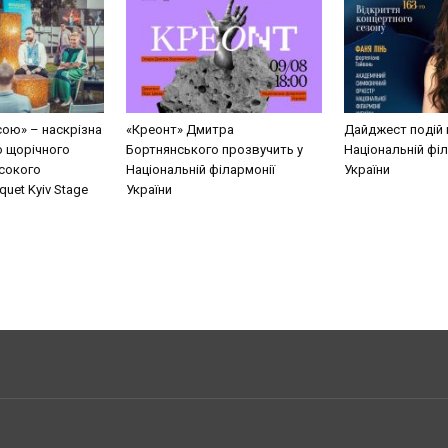
сою» – наскрізна
«Креонт» Дмитра
Дайджест подій 
о щорічного
Бортнянського прозвучить у
Національній філ
сокого
Національній філармонії
України
uet Kyiv Stage
України