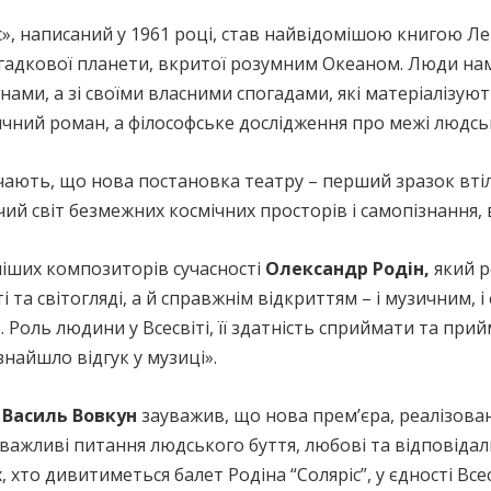
, написаний у 1961 році, став найвідомішою книгою Ле
агадкової планети, вкритої розумним Океаном. Люди на
ами, а зі своїми власними спогадами, які матеріалізуют
ичний роман, а філософське дослідження про межі людськ
ачають, що нова постановка театру – перший зразок вті
чий світ безмежних космічних просторів і самопізнання
ніших композиторів сучасності
Олександр Родін,
який р
та світогляді, а й справжнім відкриттям – і музичним, і
. Роль людини у Всесвіті, її здатність сприймати та при
знайшло відгук у музиці».
к
Василь Вовкун
зауважив, що нова премʼєра, реалізова
ажливі питання людського буття, любові та відповідал
, хто дивитиметься балет Родіна “Соляріс”, у єдності Вс