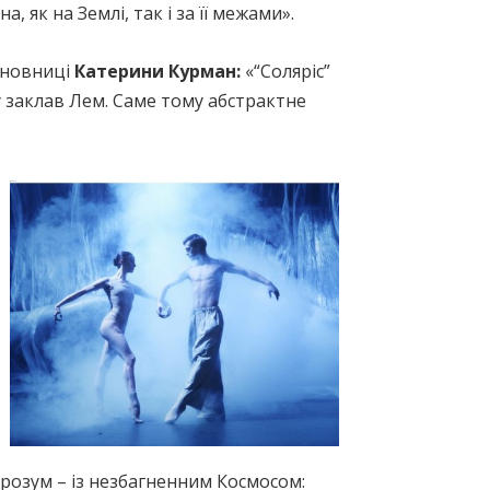
 як на Землі, так і за її межами».
ановниці
Катерини Курман:
«“Соляріс”
ку заклав Лем. Саме тому абстрактне
 розум – із незбагненним Космосом: