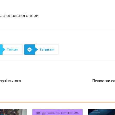
національної опери
Twitter
Telegram
Барвінського
Пелюстки са