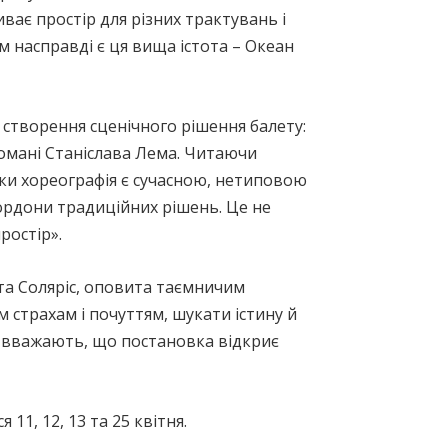
иває простір для різних трактувань і
м насправді є ця вища істота – Океан
а створення сценічного рішення балету:
омані Станіслава Лема. Читаючи
льки хореографія є сучасною, нетиповою
кордони традиційних рішень. Це не
ростір».
та Соляріс, оповита таємничим
 страхам і почуттям, шукати істину й
рі вважають, що постановка відкриє
11, 12, 13 та 25 квітня.