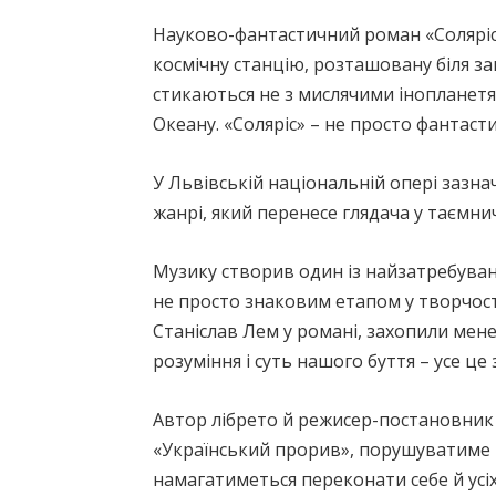
Науково-фантастичний роман «Соляріс»
космічну станцію, розташовану біля з
стикаються не з мислячими інопланетян
Океану. «Соляріс» – не просто фантаст
У Львівській національній опері зазн
жанрі, який перенесе глядача у таємни
Музику створив один із найзатребува
не просто знаковим етапом у творчості 
Станіслав Лем у романі, захопили мене
розуміння і суть нашого буття – усе це 
Автор лібрето й режисер-постановни
«Український прорив», порушуватиме в
намагатиметься переконати себе й усіх