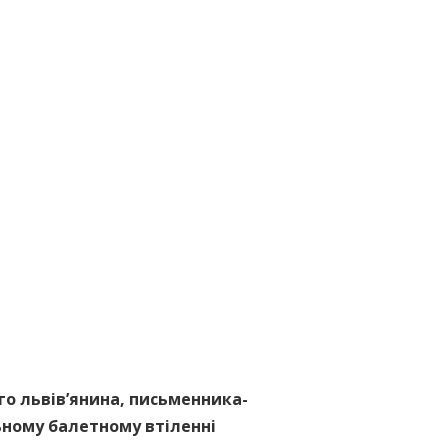
го львівʼянина, письменника-
ьному балетному втіленні