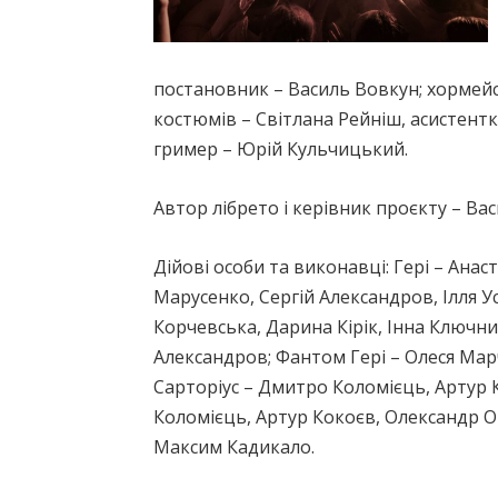
постановник – Василь Вовкун; хормей
костюмів – Світлана Рейніш, асистент
гример – Юрій Кульчицький.
Автор лібрето і керівник проєкту – Ва
Дійові особи та виконавці: Гері – Анас
Марусенко, Сергій Александров, Ілля У
Корчевська, Дарина Кірік, Інна Ключни
Александров; Фантом Гері – Олеся Марч
Сарторіус – Дмитро Коломієць, Артур 
Коломієць, Артур Кокоєв, Олександр 
Максим Кадикало.