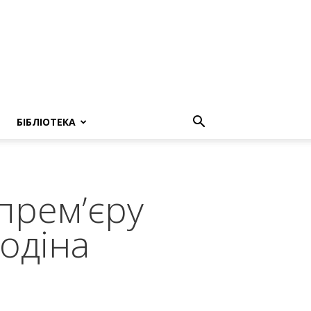
БІБЛІОТЕКА
премʼєру
одіна