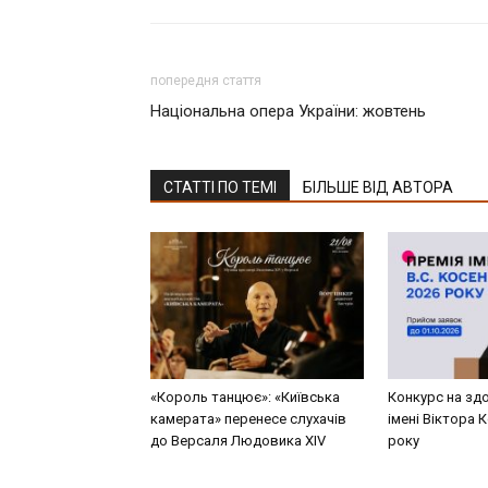
попередня стаття
Національна опера України: жовтень
СТАТТІ ПО ТЕМІ
БІЛЬШЕ ВІД АВТОРА
«Король танцює»: «Київська
Конкурс на здо
камерата» перенесе слухачів
імені Віктора 
до Версаля Людовика XIV
року