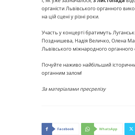
І, як уже зазначалося,
3 листопада
від
органісти Львівського органного вико
на цій сцені у різні роки.
Участь у концерті братимуть Луганськ
Позднишева, Надія Величко, Олена Ма
Львівського міжнародного органного
Почуйте наживо найбільший історичний
органним залом!
За матеріалами пресрелізу
Facebook
WhatsApp