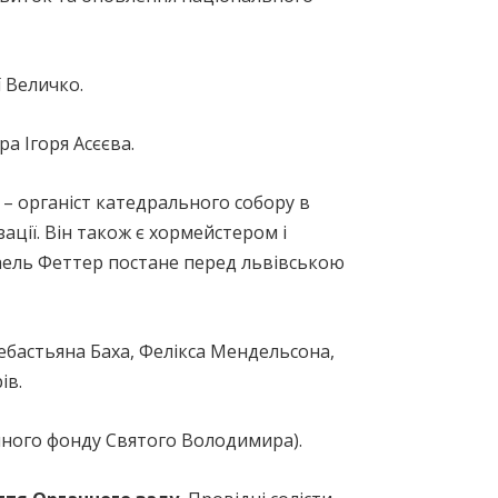
 Величко.
а Ігоря Асєєва.
– органіст катедрального собору в
ації. Він також є хормейстером і
хаель Феттер постане перед львівською
бастьяна Баха, Фелікса Мендельсона,
ів.
инного фонду Святого Володимира).