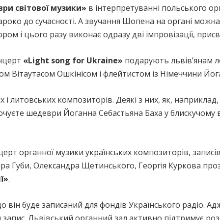
ри світової музики»
в інтерпретуванні польського орг
ароко до сучасності. А звучання Шопена на органі можн
ором і цього разу виконає одразу дві імпровізації, присвя
нцерт
«Light song for Ukraine»
подарують львівʼянам л
ом Вітаутасом Ошкінісом і флейтистом із Німеччини Йо
 і литовських композиторів. Деякі з них, як, наприклад
 почуєте шедеври Йоганна Себастьяна Баха у блискучому 
ерт органної музики українських композиторів, записів
ра Губи, Олександра Щетинського, Георгія Куркова про
ї»
.
о він буде записаний для фондів Українського радіо. Адж
 запис. Львівський органний зал активно підтримує ро