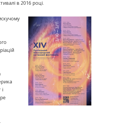
ивалі в 2016 році.
искучому
ого
ріацій
а
ерика
 і
ере
.