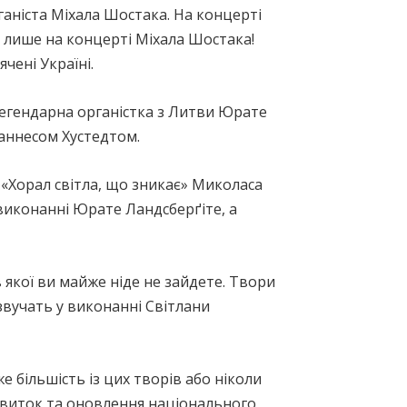
аніста Міхала Шостака. На концерті
а лише на концерті Міхала Шостака!
чені Україні.
егендарна органістка з Литви Юрате
ганнесом Хустедтом.
, «Хорал світла, що зникає» Миколаса
виконанні Юрате Ландсберґіте, а
 якої ви майже ніде не зайдете. Твори
звучать у виконанні Світлани
е більшість із цих творів або ніколи
звиток та оновлення національного