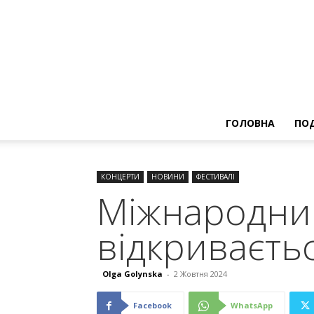
ГОЛОВНА
ПОД
КОНЦЕРТИ
НОВИНИ
ФЕСТИВАЛІ
Міжнародни
відкриваєтьс
Olga Golynska
-
2 Жовтня 2024
Facebook
WhatsApp