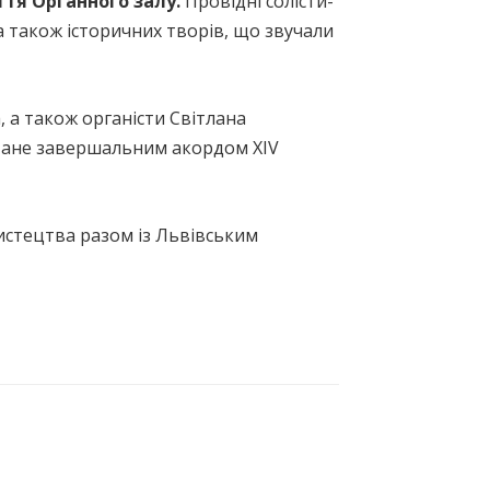
ття Органного залу.
Провідні солісти-
 також історичних творів, що звучали
 а також органісти Світлана
стане завершальним акордом XIV
истецтва разом із Львівським