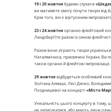
19 і 20 жовтня
будемо слухати
«Шедев
ви матимете змогу почути твори від б
Крім того, він є віртуозним імпровізат
23 і 24 жовтня
органно-флейтовий ко
Ландсберґіте разом із сином-флейтист
Разом вони зіграють твори українських
Наталявічюса, присвячені Україні. Ви
також органні й флейтові імпровізації.
29 жовтня
відбудеться особливий конц
Золтана Алмаші, Лесі Дичко, Володими
Позднишевої на концерті
«Місто Марі
Унікальність цього концерту в тому, щ
не записувалися, або мають лише один