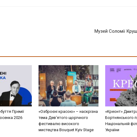
Музей Соломії Круш
буття Премії
«Озброєні красою» – наскрізна
«Креонт» Дмитр
Косенка 2026
тема Дев’ятого щорічного
Бортнянського п
фестивалю високого
Національній філ
мистецтва Bouquet Kyiv Stage
України