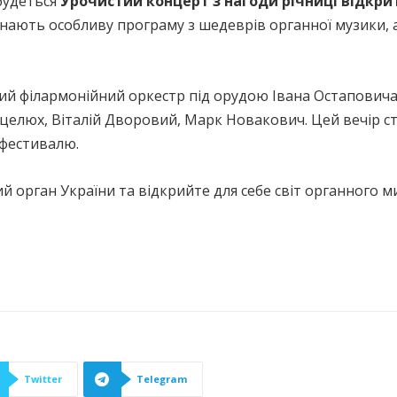
будеться
Урочистий концерт з нагоди річниці відкри
нають особливу програму з шедеврів органної музики, а
ий філармонійний оркестр під орудою Івана Остаповича,
целюх, Віталій Дворовий, Марк Новакович. Цей вечір 
 фестивалю.
 орган України та відкрийте для себе світ органного м
Twitter
Telegram