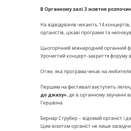
В Органному залі 3 жовтня розпочи
На відвідувачів чекають 14 концертів,
органістів, цікаві програми та неочікув
Цьогорічний міжнародний органний фест
Урочистий концерт-закриття форуму ві
Отже, яка програма чекає на любителі
Першим на фестивалі виступить леген
до джазу»
, де в органному звучанні 
Гершвіна.
Бернар Струбер – відомий органіст і дж
Цим візитом органіст не лише засвідчи