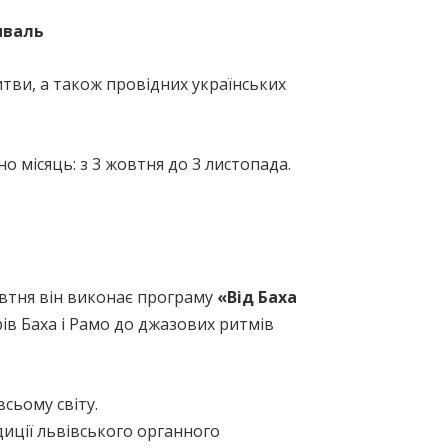
иваль
итви, а також провідних українських
 місяць: з 3 жовтня до 3 листопада.
тня він виконає програму
«Від Баха
рів Баха і Рамо до джазових ритмів
всьому світу.
диції львівського органного