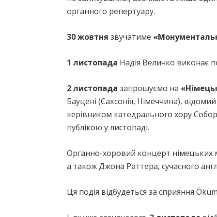
органного репертуару.
30 жовтня
звучатиме
«Монументальн
1 листопада
Надія Величко виконає 
2 листопада
запрошуємо на
«Німецьк
Бауцені (Саксонія, Німеччина), відоми
керівником катедрального хору Собору
публікою у листопаді.
Органно-хоровий концерт німецьких м
а також Джона Раттера, сучасного анг
Ця подія відбудеться за сприяння Öku