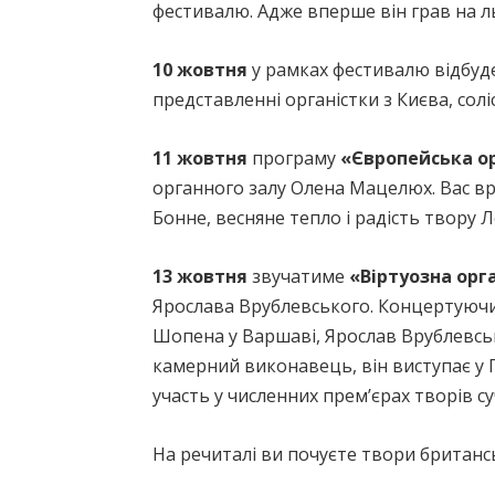
фестивалю. Адже вперше він грав на л
10 жовтня
у рамках фестивалю відбуд
представленні органістки з Києва, сол
11 жовтня
програму
«Європейська о
органного залу Олена Мацелюх. Вас вр
Бонне, весняне тепло і радість твору Л
13 жовтня
звучатиме
«Віртуозна орг
Ярослава Врублевського. Концертуючи
Шопена у Варшаві, Ярослав Врублевськи
камерний виконавець, він виступає у По
участь у численних прем’єрах творів с
На речиталі ви почуєте твори британсь