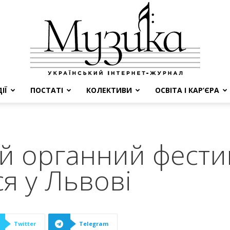
ІЇ
ПОСТАТІ
КОЛЕКТИВИ
ОСВІТА І КАР’ЄРА
МУЗИКА
й органний фести
я у Львові
Twitter
Telegram