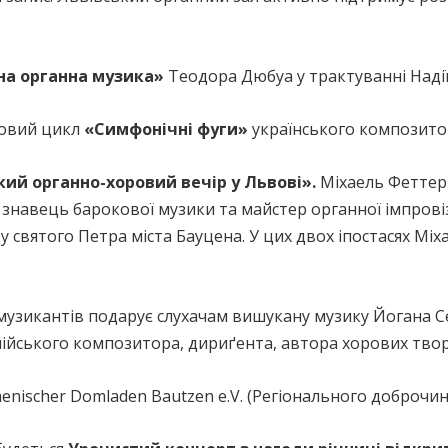
а органна музика»
Теодора Дюбуа у трактуванні Надії
повий цикл
«Симфонічні фуги»
українського композитор
ий органно-хоровий вечір у Львові».
Міхаель Феттер 
й знавець барокової музики та майстер органної імпровіз
 святого Петра міста Бауцена. У цих двох іпостасях Мі
узикантів подарує слухачам вишукану музику Йогана Се
лійського композитора, дириґента, автора хорових твор
menischer Domladen Bautzen e.V. (Регіонального доброч