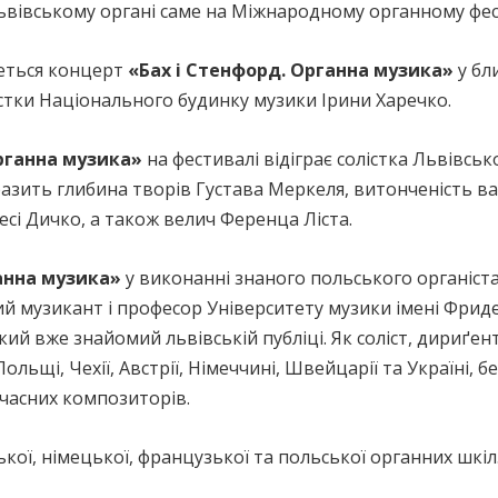
ьвівському органі саме на Міжнародному органному фест
еться концерт
«Бах і Стенфорд. Органна музика»
у бл
істки Національного будинку музики Ірини Харечко.
рганна музика»
на фестивалі відіграє солістка Львівськ
азить глибина творів Густава Меркеля, витонченість ва
есі Дичко, а також велич Ференца Ліста.
анна музика»
у виконанні знаного польського органіст
й музикант і професор Університету музики імені Фрид
й вже знайомий львівській публіці. Як соліст, дириґент
льщі, Чехії, Австрії, Німеччині, Швейцарії та Україні, б
учасних композиторів.
кої, німецької, французької та польської органних шкіл