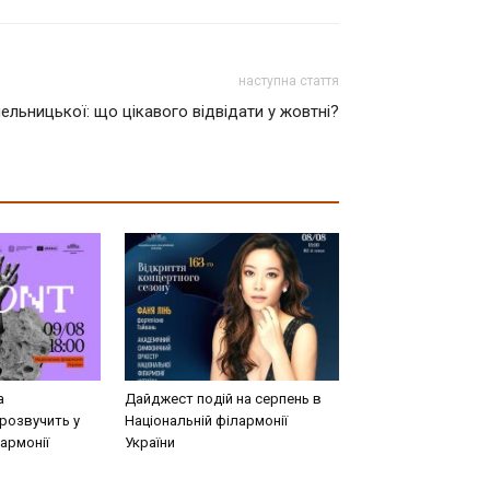
наступна стаття
ельницької: що цікавого відвідати у жовтні?
а
Дайджест подій на серпень в
розвучить у
Національній філармонії
армонії
України