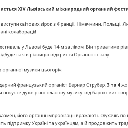
нається XIV Львівський міжнародний органний фест
 виступи світових зірок з Франції, Німеччини, Польщі, Л
ані колаборації!
иваль у Львові буде 14-м за ліком. Він триватиме рівно
дбудеться в річницю відкриття Органного залу.
в органної музики цьогоріч.
дарний французький органіст Бернар Струбер.
3 та 4
жов
ви почуєте дуже різнопланову музику: від барокових тво
азмен, його органні імпровізації вражають слухачів по 
ть підтримку Україні та українцям, а й продовжить тра