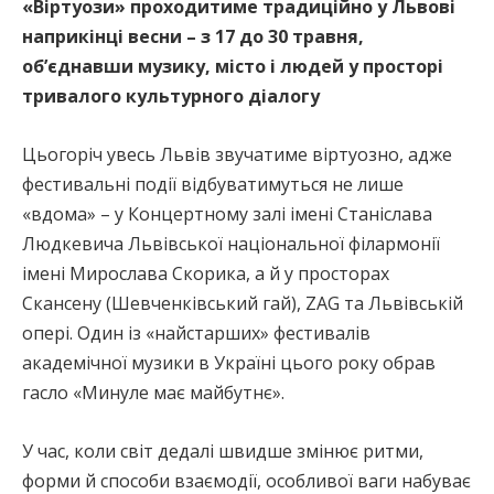
«Віртуози» проходитиме традиційно у Львові
наприкінці весни – з 17 до 30 травня,
об’єднавши музику, місто і людей у просторі
тривалого культурного діалогу
Цьогоріч увесь Львів звучатиме віртуозно, адже
фестивальні події відбуватимуться не лише
«вдома» – у Концертному залі імені Станіслава
Людкевича Львівської національної філармонії
імені Мирослава Скорика, а й у просторах
Скансену (Шевченківський гай), ZAG та Львівській
опері. Один із «найстарших» фестивалів
академічної музики в Україні цього року обрав
гасло «Минуле має майбутнє».
У час, коли світ дедалі швидше змінює ритми,
форми й способи взаємодії, особливої ваги набуває