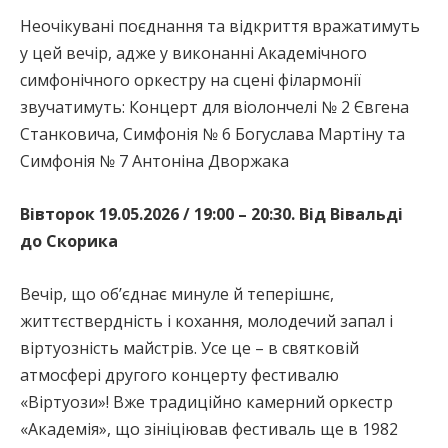
Неочікувані поєднання та відкриття вражатимуть
у цей вечір, адже у виконанні Академічного
симфонічного оркестру на сцені філармонії
звучатимуть: Концерт для віолончелі № 2 Євгена
Станковича, Симфонія № 6 Богуслава Мартіну та
Симфонія № 7 Антоніна Дворжака
Вівторок 19.05.2026 / 19:00 – 20:30. Від Вівальді
до Скорика
Вечір, що об’єднає минуле й теперішнє,
життєствердність і кохання, молодечий запал і
віртуозність майстрів. Усе це – в святковій
атмосфері другого концерту фестивалю
«Віртуози»! Вже традиційно камерний оркестр
«Академія», що зініціював фестиваль ще в 1982