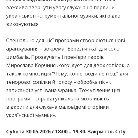
важливо звернути увагу слухача на перлини
української інструментальної музики, які рідко
виконуються.
Спеціально для цієї програми створюються нові
аранжування – зокрема “Березнянка” для соло
цимбалів. Прозвучать і прем’єри творів
Мирослава Корчинського: дует для двох сопілок, а
також композиція “Чому, коню, води не п’єш” для
тенорової сопілки й голосу – обробка пісні,
записаної з уст Івана Франка. Тож утілення цієї
програми – справді унікальна можливість
відкрити для слухача маловідомі сторінки
української музики».
Субота 30.05.2026 / 18:00 – 19:30. Закриття. City