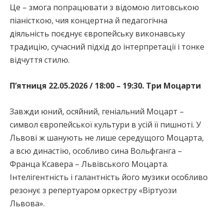
Це – змога попрацювати з відомою литовською
піаністкою, чия концертна й педагогічна
діяльність поєднує європейську виконавську
традицію, сучасний підхід до інтерпретації і тонке
відчуття стилю.
П’ятниця 22.05.2026 / 18:00 – 19:30. Три Моцарти
Завжди юний, осяйний, геніальний Моцарт –
символ європейської культури в усій її пишноті. У
Львові ж шанують не лише середущого Моцарта,
а всю династію, особливо сина Вольфганга –
Франца Ксавера – Львівського Моцарта.
Інтелігентність і галантність його музики особливо
резонує з репертуаром оркестру «Віртуози
Львова».