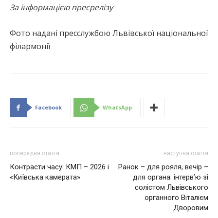
За інформацією пресрелізу
Фото надані пресслужбою Львівської національної
філармонії
Facebook
WhatsApp
попередня стаття
наступна стаття
Контрасти часу: КМП – 2026 і
Ранок – для рояля, вечір –
«Київська камерата»
для органа: інтерв’ю зі
солістом Львівського
органного Віталієм
Дворовим