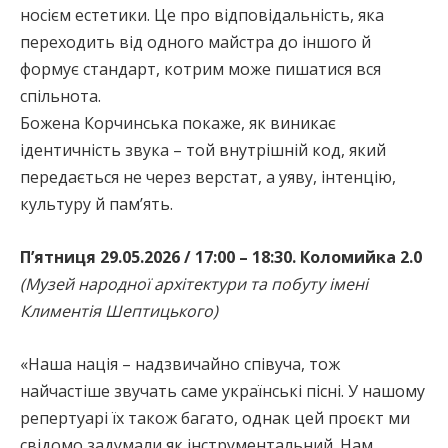
носієм естетики. Це про відповідальність, яка
переходить від одного майстра до іншого й
формує стандарт, котрим може пишатися вся
спільнота.
Божена Корчинська покаже, як виникає
ідентичність звука – той внутрішній код, який
передається не через верстат, а уяву, інтенцію,
культуру й пам’ять.
П’ятниця 29.05.2026 / 17:00 – 18:30. Коломийка 2.0
(Музей народної архітектури та побуту імені
Климентія Шептицького)
«Наша нація – надзвичайно співуча, тож
найчастіше звучать саме українські пісні. У нашому
репертуарі їх також багато, однак цей проєкт ми
свідомо задумали як інструментальний. Нам