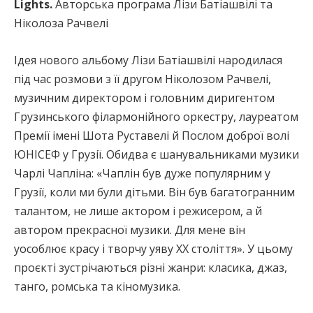
Lights.
Авторська програма Лізи Батіашвілі та
Ніколоза Рачвелі
Ідея нового альбому Лізи Батіашвілі народилася
під час розмови з її другом Ніколозом Рачвелі,
музичним директором і головним диригентом
Грузинського філармонійного оркестру, лауреатом
Премії імені Шота Руставелі й Послом доброї волі
ЮНІСЕФ у Грузії. Обидва є шанувальниками музики
Чарлі Чапліна: «Чаплін був дуже популярним у
Грузії, коли ми були дітьми. Він був багатогранним
талантом, не лише актором і режисером, а й
автором прекрасної музики. Для мене він
уособлює красу і творчу уяву ХХ століття». У цьому
проєкті зустрічаються різні жанри: класика, джаз,
танго, ромська та кіномузика.