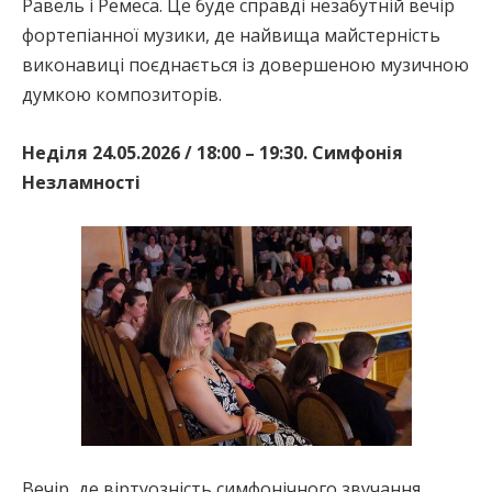
Равель і Ремеса. Це буде справді незабутній вечір
фортепіанної музики, де найвища майстерність
виконавиці поєднається із довершеною музичною
думкою композиторів.
Неділя 24.05.2026 / 18:00 – 19:30. Симфонія
Незламності
Вечір, де віртуозність симфонічного звучання