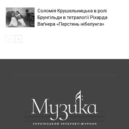
Соломія Крушельницька в ролі
Брунгільди в тетралогії Ріхарда
Ваґнера «Перстень нібелунга»