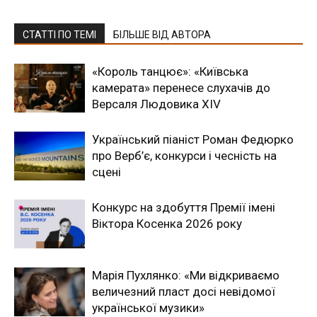
СТАТТІ ПО ТЕМІ
БІЛЬШЕ ВІД АВТОРА
«Король танцює»: «Київська
камерата» перенесе слухачів до
Версаля Людовика XIV
Український піаніст Роман Федюрко
про Верб’є, конкурси і чесність на
сцені
Конкурс на здобуття Премії імені
Віктора Косенка 2026 року
Марія Пухлянко: «Ми відкриваємо
величезний пласт досі невідомої
української музики»