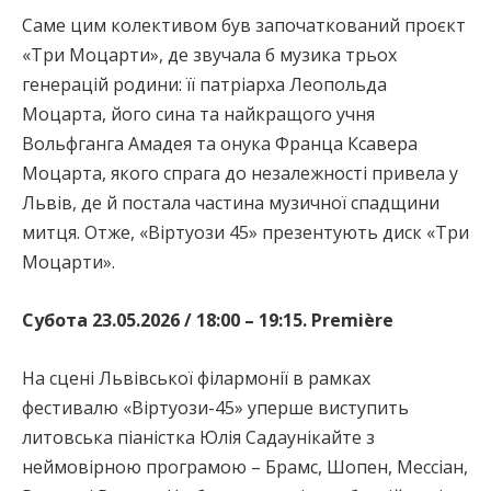
Саме цим колективом був започаткований проєкт
«Три Моцарти», де звучала б музика трьох
генерацій родини: її патріарха Леопольда
Моцарта, його сина та найкращого учня
Вольфганга Амадея та онука Франца Ксавера
Моцарта, якого спрага до незалежності привела у
Львів, де й постала частина музичної спадщини
митця. Отже, «Віртуози 45» презентують диск «Три
Моцарти».
Субота 23.05.2026 / 18:00 – 19:15. Première
На сцені Львівської філармонії в рамках
фестивалю «Віртуози-45» уперше виступить
литовська піаністка Юлія Садаунікайте з
неймовірною програмою – Брамс, Шопен, Мессіан,