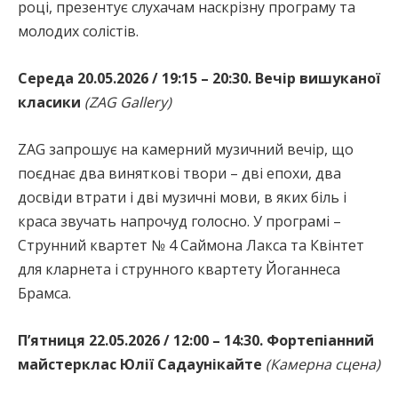
році, презентує слухачам наскрізну програму та
молодих солістів.
Середа 20.05.2026 / 19:15 – 20:30. Вечір вишуканої
класики
(ZAG Gallery)
ZAG запрошує на камерний музичний вечір, що
поєднає два виняткові твори – дві епохи, два
досвіди втрати і дві музичні мови, в яких біль і
краса звучать напрочуд голосно. У програмі –
Струнний квартет № 4 Саймона Лакса та Квінтет
для кларнета і струнного квартету Йоганнеса
Брамса.
П’ятниця 22.05.2026 / 12:00 – 14:30. Фортепіанний
майстерклас Юлії Садаунікайте
(Камерна сцена)