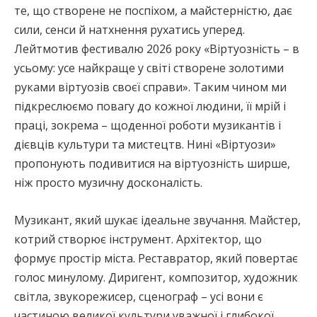
те, що створене не поспіхом, а майстерністю, дає
сили, сенси й натхнення рухатись уперед.
Лейтмотив фестивалю 2026 року «Віртуозність – в
усьому: усе найкраще у світі створене золотими
руками віртуозів своєї справи». Таким чином ми
підкреслюємо повагу до кожної людини, її мрій і
праці, зокрема – щоденної роботи музикантів і
дієвців культури та мистецтв. Нині «Віртуози»
пропонують подивитися на віртуозність ширше,
ніж просто музичну досконалість.
Музикант, який шукає ідеальне звучання. Майстер,
котрий створює інструмент. Архітектор, що
формує простір міста. Реставратор, який повертає
голос минулому. Диригент, композитор, художник
світла, звукорежисер, сценограф – усі вони є
частиною великої культури уважної і глибокої