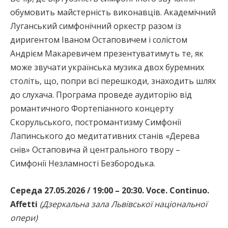
обумовить майстерність виконавців. Академічний
Луганський симфонічний оркестр разом із
диригентом Іваном Остаповичем і солістом
Андрієм Макаревичем презентуватимуть те, як
може звучати українська музика двох буремних
століть, що, попри всі перешкоди, знаходить шлях
до слухача. Програма проведе аудиторію від
романтичного Фортепіанного концерту
Скорульського, постромантизму Симфонії
Лапинського до медитативних станів «Дерева
снів» Остаповича й центрального твору –
Симфонії Незламності Безбородька.
Середа 27.05.2026 / 19:00 – 20:30. Voce. Continuo.
Affetti
(Дзеркальна зала Львівської національної
опери)