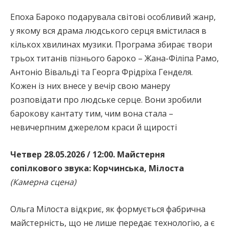
Епоха Бароко подарувала світові особливий жанр,
у якому вся драма людського серця вмістилася в
кількох хвилинах музики. Програма збирає твори
трьох титанів пізнього бароко – Жана-Філіпа Рамо,
Антоніо Вівальді та Георга Фрідріха Генделя.
Кожен із них внесе у вечір свою манеру
розповідати про людське серце. Вони зробили
барокову кантату тим, чим вона стала –
невичерпним джерелом краси й щирості
Четвер 28.05.2026 / 12:00. Майстерня
сопілкового звука: Корчинська, Мілоста
(Камерна сцена)
Ольга Мілоста відкриє, як формується фабрична
майстерність, що не лише передає технологію, а є