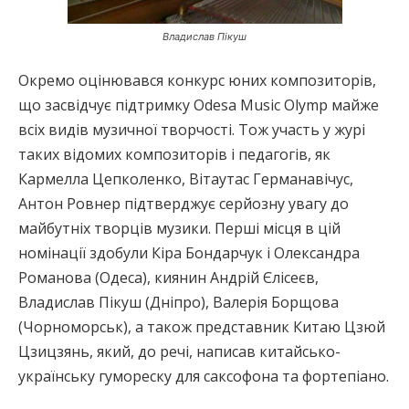
Владислав Пікуш
Окремо оцінювався конкурс юних композиторів,
що засвідчує підтримку Odesa Music Olymp майже
всіх видів музичної творчості. Тож участь у журі
таких відомих композиторів і педагогів, як
Кармелла Цепколенко, Вітаутас Германавічус,
Антон Ровнер підтверджує серйозну увагу до
майбутніх творців музики. Перші місця в цій
номінації здобули Кіра Бондарчук і Олександра
Романова (Одеса), киянин Андрій Єлісеєв,
Владислав Пікуш (Дніпро), Валерія Борщова
(Чорноморськ), а також представник Китаю Цзюй
Цзицзянь, який, до речі, написав китайсько-
українську гумореску для саксофона та фортепіано.