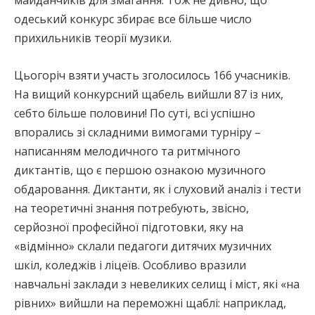
одеський конкурс збирає все більше число
прихильників теорії музики.
Цьогоріч взяти участь зголосилось 166 учасників.
На вищий конкурсний щабель вийшли 87 із них,
себто більше половини! По суті, всі успішно
впорались зі складними вимогами турніру –
написанням мелодичного та ритмічного
диктантів, що є першою ознакою музичного
обдаровання. Диктанти, як і слуховий аналіз і тести
на теоретичні знання потребують, звісно,
серйозної професійної підготовки, яку на
«відмінно» склали педагоги дитячих музичних
шкіл, коледжів і ліцеїв. Особливо вразили
навчальні заклади з невеликих селищ і міст, які «на
рівних» вийшли на переможні щаблі: наприклад,