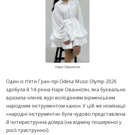
Наре Ованнісян
Один із п’яти Гран-прі Odesa Music Olymp-2026
здобула й 14-річна Наре Ованнісян, яка буквально
вразила членів журі володінням вірменським
народним інструментом канон. У цій же номінації
«народні інструменти» була чудово представлена
й чотириструнна домра (на відміну поширеної у
росії триструнної).