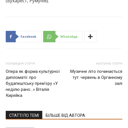
(Бухарест, Румунія).
Facebook
WhatsApp
попередня стаття
наступна стаття
Опера як форма культурної
Музичне літо починається
дипломатії: про
тут: червень в Органному
будапештську прем’єру «У
залі
неділю рано…» Віталія
Кирейка
СТАТТІ ПО ТЕМІ
БІЛЬШЕ ВІД АВТОРА