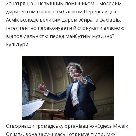
Хачатрян, з її незмінним помічником – молодим
диригентом і піаністом Сашком Перепелицею.
Асмік володіє великим даром збирати фахівців,
інтелігентно переконувати й спонукати власною
відповідальністю перед майбутнім музичної
культури.
Створивши громадську організацію «Одеса Мюзік
Олімп», вона заручилась і отримує підтримку