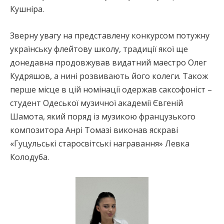
Кушніра.
Зверну увагу на представлену конкурсом потужну
українську флейтову школу, традиції якої ще
донедавна продовжував видатний маестро Олег
Кудряшов, а нині розвивають його колеги. Також
перше місце в цій номінації одержав саксофоніст –
студент Одеської музичної академії Євгеній
Шамота, який поряд із музикою французького
композитора Анрі Томазі виконав яскраві
«Гуцульські старосвітські награвання» Левка
Колодуба.