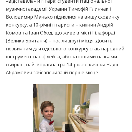
«відставала» й гітара: студенти Національної
музичної академії України Тимофій Глинчак і
Володимир Манько піднялися на вищу сходинку
конкурсу, а 10-річні гітаристи – киянин Андрій
Комов та Іван Обод, що живе в місті Гілдфорді
(Велика Британія) – посіли другі місця. Досить
незвичним для одеського конкурсу став народний
інструмент пан-флейта, або за іншими назвами
свиріль, най: вправна гра 14-річної киянки Надії
Абрамович забезпечила їй перше місце.