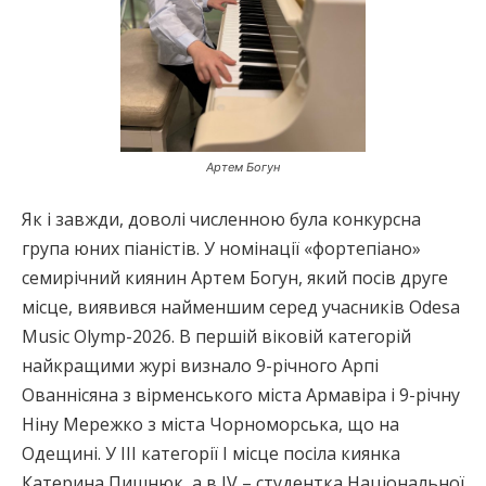
Артем Богун
Як і завжди, доволі численною була конкурсна
група юних піаністів. У номінації «фортепіано»
семирічний киянин Артем Богун, який посів друге
місце, виявився найменшим серед учасників Odesa
Music Olymp-2026. В першій віковій категорій
найкращими журі визнало 9-річного Арпі
Ованнісяна з вірменського міста Армавіра і 9-річну
Ніну Мережко з міста Чорноморська, що на
Одещині. У ІІІ категорії І місце посіла киянка
Катерина Пишнюк, а в IV – студентка Національної