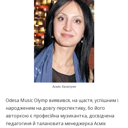
Асмік Хачатрян
Odesa Music Olymp виявився, на щастя, успішним і
народженим на довгу перспективу, бо його
авторкою є професійна музикантка, досвідчена
педагогиня й талановита менеджерка Асмік