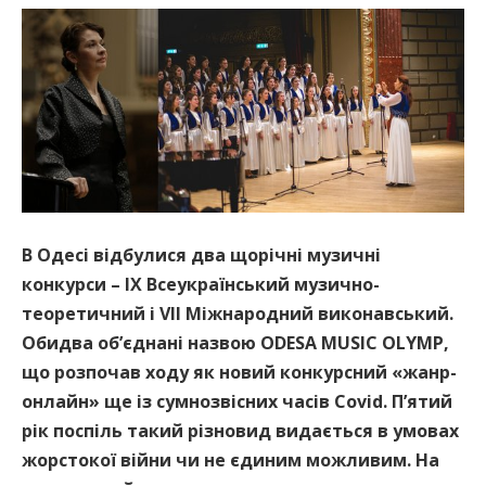
В Одесі відбулися два щорічні музичні
конкурси – ІХ Всеукраїнський музично-
теоретичний і VІІ Міжнародний виконавський.
Обидва об’єднані назвою ODESA MUSIC OLYMP,
що розпочав ходу як новий конкурсний «жанр-
онлайн» ще із сумнозвісних часів Covid. П’ятий
рік поспіль такий різновид видається в умовах
жорстокої війни чи не єдиним можливим. На