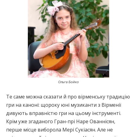
Ольга Бойко
Те саме можна сказати й про вірменську традицію
гри на каноні: щороку юні музиканти з Вірменії
дивують вправністю гри на цьому інструменті.
Крім уже згаданого Гран-прі Наре Ованнісян,
перше місце виборола Мері Сукіасян. Але не