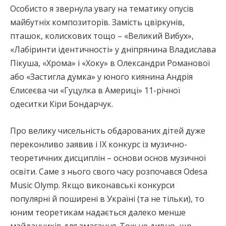
Особисто я звернула увагу на тематику опусів
майбутніх композиторів. Замість цвіркунів,
пташок, колискових тощо – «Великий Вибух»,
«Лабіринти ідентичності» у дніпрянина Владислава
Пікуша, «Хрома» і «Хоку» в Олександри Романової
або «Застигла думка» у юного киянина Андрія
Єлисеєва чи «Гуцулка в Америці» 11-річної
одеситки Кіри Бондарчук.
Про велику чисельність обдарованих дітей дуже
переконливо заявив і ІХ конкурс із музично-
теоретичних дисциплін – основи основ музичної
освіти. Саме з нього свого часу розпочався Odesa
Music Olymp. Якщо виконавські конкурси
популярні й поширені в Україні (та не тільки), то
юним теоретикам надається далеко менше
майданчиків для змагання. Тож не дивно, що