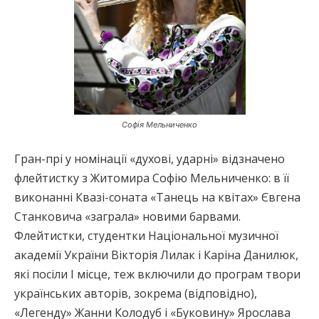
Софія Мельниченко
Гран-прі у номінації «духові, ударні» відзначено
флейтистку з Житомира Софію Мельниченко: в її
виконанні Квазі-соната «Танець на квітах» Євгена
Станковича «заграла» новими барвами.
Флейтистки, студентки Національної музичної
академії України Вікторія Лилак і Каріна Данилюк,
які посіли І місце, теж включили до програм твори
українських авторів, зокрема (відповідно),
«Легенду» Жанни Колодуб і «Буковину» Ярослава