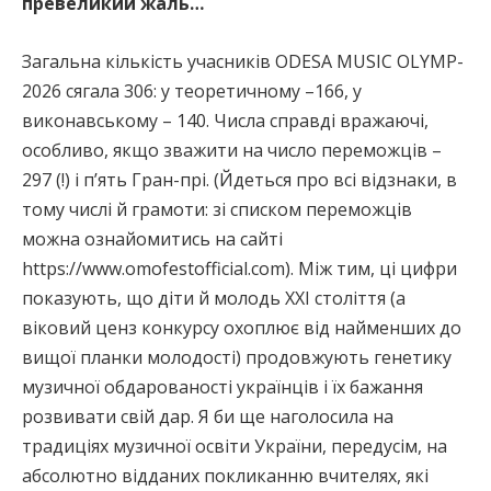
превеликий жаль…
Загальна кількість учасників ODESA MUSIC OLYMP-
2026 сягала 306: у теоретичному –166, у
виконавському – 140. Числа справді вражаючі,
особливо, якщо зважити на число переможців –
297 (!) і п’ять Гран-прі. (Йдеться про всі відзнаки, в
тому числі й грамоти: зі списком переможців
можна ознайомитись на сайті
https://www.omofestofficial.com). Між тим, ці цифри
показують, що діти й молодь ХХІ століття (а
віковий ценз конкурсу охоплює від найменших до
вищої планки молодості) продовжують генетику
музичної обдарованості українців і їх бажання
розвивати свій дар. Я би ще наголосила на
традиціях музичної освіти України, передусім, на
абсолютно відданих покликанню вчителях, які