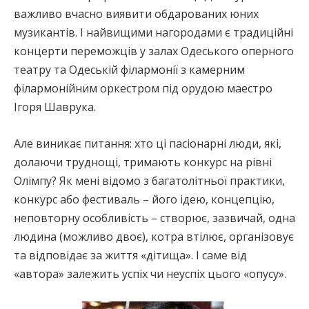
важливо вчасно виявити обдарованих юних
музикантів. І найвищими нагородами є традиційні
концерти переможців у залах Одеського оперного
театру та Одеській філармонії з камерним
філармонійним оркестром під орудою маестро
Ігоря Шаврука.
Але виникає питання: хто ці пасіонарні люди, які,
долаючи труднощі, тримають конкурс на рівні
Олімпу? Як мені відомо з багатолітньої практики,
конкурс або фестиваль – його ідею, концепцію,
неповторну особливість – створює, зазвичай, одна
людина (можливо двоє), котра втілює, організовує
та відповідає за життя «дітища». І саме від
«автора» залежить успіх чи неуспіх цього «опусу».