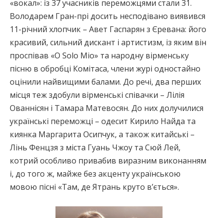
«вокал»: із 37 учасників переможцями стали 31.
Володарем Гран-прі досить несподівано виявився
11-річний хлопчик – Авет Гаспарян з Єревана: його
красивий, сильний дискант і артистизм, із яким він
проспівав «O Solo Mio» та народну вірменську
пісню в обробці Комітаса, члени журі одностайно
оцінили найвищими балами. До речі, два перших
місця теж здобули вірменські співачки – Лілія
Ованнісян і Тамара Матевосян. До них долучилися
українські переможці – одесит Кирило Найда та
киянка Маргарита Осипчук, а також китайські –
Лінь Фенцзя з міста Гуань Чжоу та Сюй Лей,
котрий особливо привабив виразним виконанням
і, до того ж, майже без акценту українською
мовою пісні «Там, де Ятрань круто в’ється».