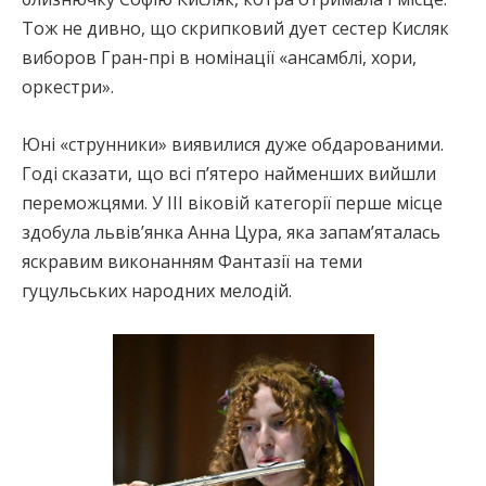
Тож не дивно, що скрипковий дует сестер Кисляк
виборов Гран-прі в номінації «ансамблі, хори,
оркестри».
Юні «струнники» виявилися дуже обдарованими.
Годі сказати, що всі п’ятеро найменших вийшли
переможцями. У ІІІ віковій категорії перше місце
здобула львів’янка Анна Цура, яка запам’яталась
яскравим виконанням Фантазії на теми
гуцульських народних мелодій.