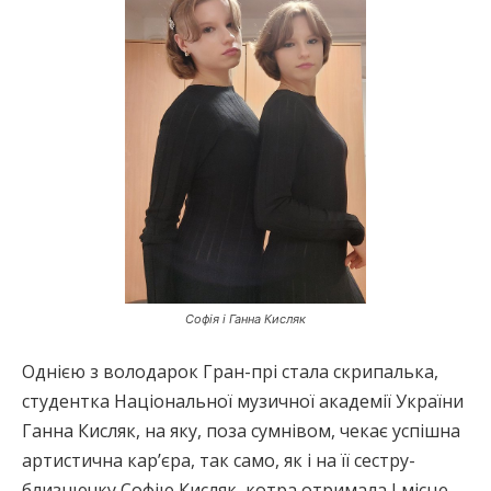
Софія і Ганна Кисляк
Однією з володарок Гран-прі стала скрипалька,
студентка Національної музичної академії України
Ганна Кисляк, на яку, поза сумнівом, чекає успішна
артистична кар’єра, так само, як і на її сестру-
близнючку Софію Кисляк, котра отримала І місце.