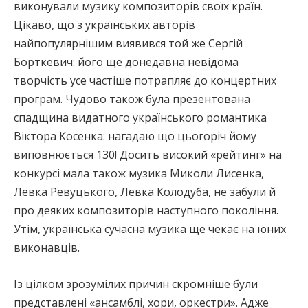
виконували музику композиторів своїх країн.
Цікаво, що з українських авторів
найпопулярнішим виявився той же Сергій
Борткевич: його ще донедавна невідома
творчість усе частіше потрапляє до концертних
програм. Чудово також була презентована
спадщина видатного українського романтика
Віктора Косенка: нагадаю що цьогоріч йому
виповнюється 130! Досить високий «рейтинг» на
конкурсі мала також музика Миколи Лисенка,
Левка Ревуцького, Левка Колодуба, не забули й
про деяких композиторів наступного покоління.
Утім, українська сучасна музика ще чекає на юних
виконавців.
Із цілком зрозумілих причин скромніше були
представлені «ансамблі, хори, оркестри». Адже