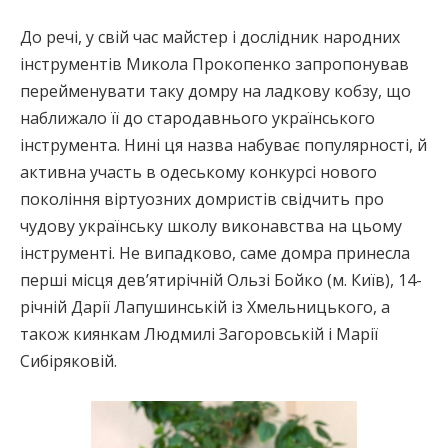
До речі, у свій час майстер і дослідник народних
інструментів Микола Прокопенко запропонував
перейменувати таку домру на ладкову кобзу, що
наближало її до стародавнього українського
інструмента. Нині ця назва набуває популярності, й
активна участь в одеському конкурсі нового
покоління віртуозних домристів свідчить про
чудову українську школу виконавства на цьому
інструменті. Не випадково, саме домра принесла
перші місця дев’ятирічній Ользі Бойко (м. Київ), 14-
річній Дарії Лапушинській із Хмельницького, а
також киянкам Людмилі Загоровській і Марії
Сибіряковій.