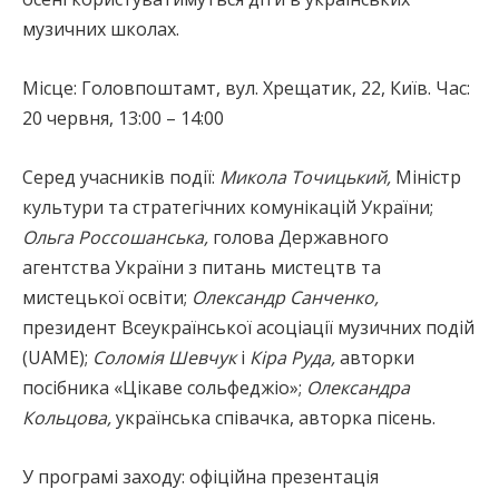
музичних школах.
Місце: Головпоштамт, вул. Хрещатик, 22, Київ. Час:
20 червня, 13:00 – 14:00
Серед учасників події:
Микола Точицький,
Міністр
культури та стратегічних комунікацій України;
Ольга Россошанська,
голова Державного
агентства України з питань мистецтв та
мистецької освіти;
Олександр Санченко,
президент Всеукраїнської асоціації музичних подій
(UAME);
Соломія Шевчук
і
Кіра Руда,
авторки
посібника «Цікаве сольфеджіо»;
Олександра
Кольцова,
українська співачка, авторка пісень.
У програмі заходу: офіційна презентація