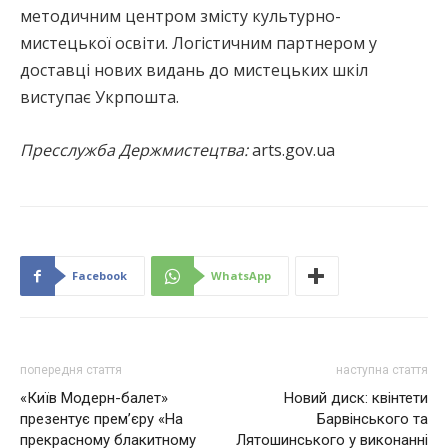
методичним центром змісту культурно-
мистецької освіти. Логістичним партнером у
доставці нових видань до мистецьких шкіл
виступає Укрпошта.
Пресслужба Держмистецтва:
arts.gov.ua
Facebook
WhatsApp
попередня стаття
наступна стаття
«Київ Модерн-балет»
Новий диск: квінтети
презентує премʼєру «На
Барвінського та
прекрасному блакитному
Лятошинського у виконанні