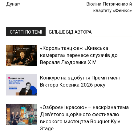
Дунаї»
Віоліни Петриченко й
квартету «Фенікс»
СТАТТІ ПО ТЕМІ
БІЛЬШЕ ВІД АВТОРА
«Король танцює»: «Київська
камерата» перенесе слухачів до
Версаля Людовика XIV
Конкурс на здобуття Премії імені
Віктора Косенка 2026 року
«Озброєні красою» – наскрізна тема
Дев’ятого щорічного фестивалю
високого мистецтва Bouquet Kyiv
Stage