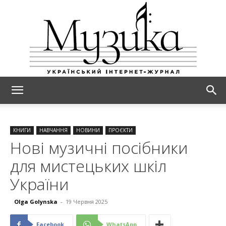
МУЗИКА
КНИГИ
НАВЧАННЯ
НОВИНИ
ПРОЄКТИ
Нові музичні посібники
для мистецьких шкіл
України
Olga Golynska
-
19 Червня 2025
Facebook
WhatsApp