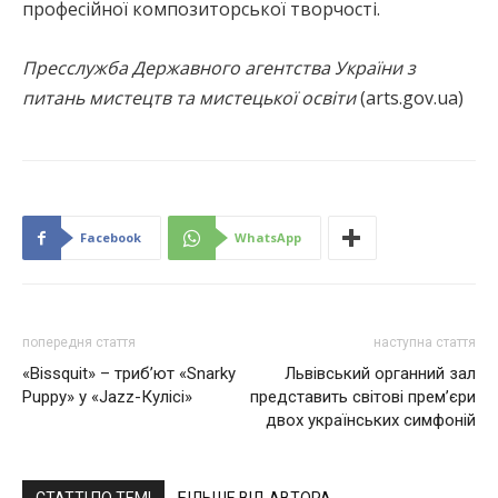
професійної композиторської творчості.
Пресслужба Державного агентства України з
питань мистецтв та мистецької освіти
(arts.gov.ua)
Facebook
WhatsApp
попередня стаття
наступна стаття
«Bissquit» – триб’ют «Snarky
Львівський органний зал
Puppy» у «Jazz-Кулісі»
представить світові премʼєри
двох українських симфоній