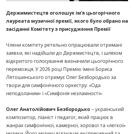
Держимистецтв оголошує ім’я цьогорічного
лауреата музичної премії, якого було обрано на
засіданні Комітету з присудження Премії
Члени комітету ретельно опрацювали отримані
заявки, які надійшли до Держмистецтв, і шляхом
відкритого голосування визначили цьогорічного
переможця. У 2026 році Премію імені Бориса
Лятошинського отримує Олег Безбородько за
твори для симфонічного оркестру: «Ода
неподоланим» і «Симфонія незламності».
Олег Анатолійович Безбородько
– український
композитор, піаніст і педагог, який працює в
жанрах симфонічної, камерної, хорової та «легкої»
музики. Його музику відзначає експресивний та