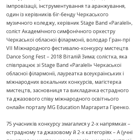
імпровізації, інструментування та аранжування,
один із керівників біг-бенду Черкаського
музичного коледжу, керівник Stage Band «Paraleli»,
соліст Академічного симфонічного оркестру
Черкаської обласної філармонії, володар Гран-прі
VII Міжнародного фестивалю-конкурсу мистецтв
Dance Song Fest – 2018 Віталій Зима; солістка, яка
співпрацює зі Stage Band «Paraleli» Черкаської
обласної філармонії, лауреатка всеукраїнських і
міжнародних вокальних конкурсів, магістерка
мистецтв, засновниця та викладачка естрадного
та джазового співу міжнародного освітнього
онлайн порталу MG Education Маргарита Гіренко.
75 учасників конкурсу змагалися у 2-х напрямках –
естрадному та джазовому й 2-х категоріях – А (учні