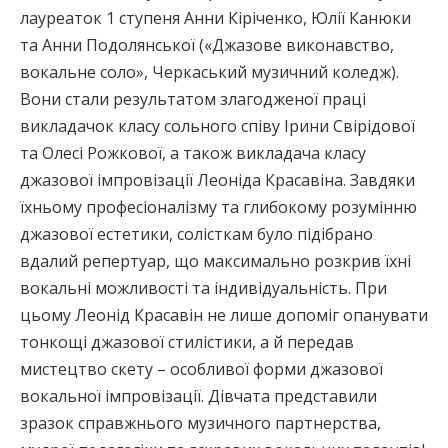
лауреаток 1 ступеня Анни Кіріченко, Юлії Канюки
та Анни Подолянської («Джазове виконавство,
вокальне соло», Черкаський музичний коледж).
Вони стали результатом злагодженої праці
викладачок класу сольного співу Ірини Свірідової
та Олесі Рожкової, а також викладача класу
джазової імпровізації Леоніда Красавіна. Завдяки
їхньому професіоналізму та глибокому розумінню
джазової естетики, солісткам було підібрано
вдалий репертуар, що максимально розкрив їхні
вокальні можливості та індивідуальність. При
цьому Леонід Красавін не лише допоміг опанувати
тонкощі джазової стилістики, а й передав
мистецтво скету – особливої форми джазової
вокальної імпровізації. Дівчата представили
зразок справжнього музичного партнерства,