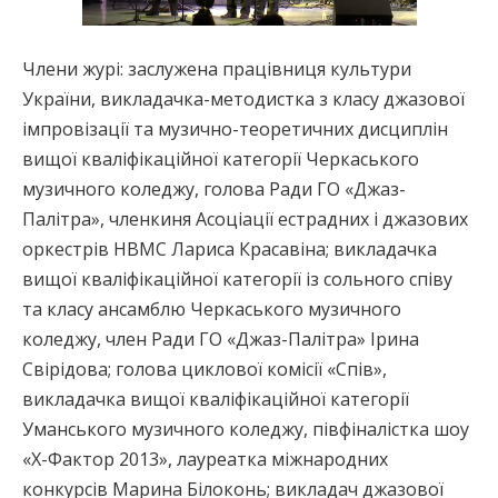
Члени журі: заслужена працівниця культури
України, викладачка-методистка з класу джазової
імпровізації та музично-теоретичних дисциплін
вищої кваліфікаційної категорії Черкаського
музичного коледжу, голова Ради ГО «Джаз-
Палітра», членкиня Асоціації естрадних і джазових
оркестрів НВМС Лариса Красавіна; викладачка
вищої кваліфікаційної категорії із сольного співу
та класу ансамблю Черкаського музичного
коледжу, член Ради ГО «Джаз-Палітра» Ірина
Свірідова; голова циклової комісії «Спів»,
викладачка вищої кваліфікаційної категорії
Уманського музичного коледжу, півфіналістка шоу
«Х-Фактор 2013», лауреатка міжнародних
конкурсів Марина Білоконь; викладач джазової