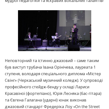
мудрої педагогіки та яскравих вокальних талантів!
Неповторний та істинно джазовий – саме таким
був виступ трубача Івана Орінічева, лауреата 1
ступеня, володаря спеціального диплома «Містер
Свінг» (Черкаський музичний коледж). У супроводі
професійного стейдж-бенду у складі Лариси
Красавіної (фортепіано), Юрія Лесняка (бас-гітара)
та Євгена Галагана (ударні) юнак виконав
джазовий стандарт Фредеріка Лоу «On the Street