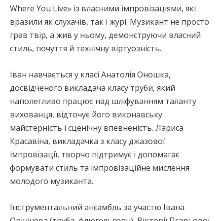
Where You Live» із власними імпровізаціями, які
вразили як слухачів, так і журі. Музикант не просто
грав твір, а жив у ньому, демонструючи власний
стиль, почуття й технічну віртуозність.
Іван навчається у класі Анатолія Оношка,
досвідченого викладача класу труби, який
наполегливо працює над шліфуванням таланту
вихованця, відточує його виконавську
майстерність і сценічну впевненість. Лариса
Красавіна, викладачка з класу джазової
імпровізації, творчо підтримує і допомагає
формувати стиль та імпровізаційне мислення
молодого музиканта.
Інструментальний ансамбль за участю Івана
Орінічева (труба, флюгельгорн), Вікторії Псарьової