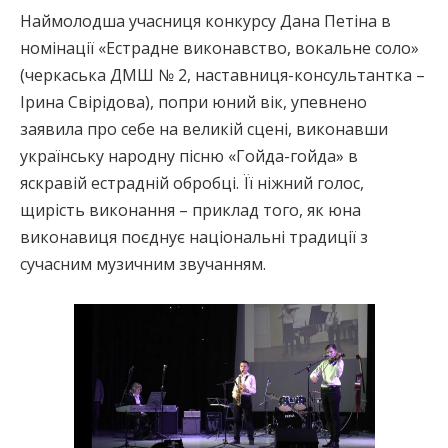
Наймолодша учасниця конкурсу Дана Петіна в
номінації «Естрадне виконавство, вокальне соло»
(черкаська ДМШ № 2, наставниця-консультантка –
Ірина Свірідова), попри юний вік, упевнено
заявила про себе на великій сцені, виконавши
українську народну пісню «Гойда-гойда» в
яскравій естрадній обробці. Її ніжний голос,
щирість виконання – приклад того, як юна
виконавиця поєднує національні традиції з
сучасним музичним звучанням.