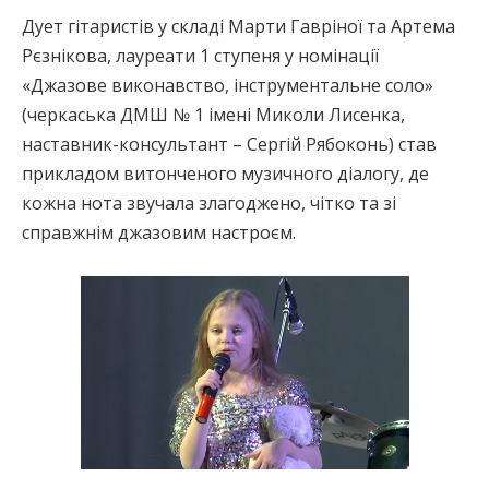
Дует гітаристів у складі Марти Гавріної та Артема
Рєзнікова, лауреати 1 ступеня у номінації
«Джазове виконавство, інструментальне соло»
(черкаська ДМШ № 1 імені Миколи Лисенка,
наставник-консультант – Сергій Рябоконь) став
прикладом витонченого музичного діалогу, де
кожна нота звучала злагоджено, чітко та зі
справжнім джазовим настроєм.