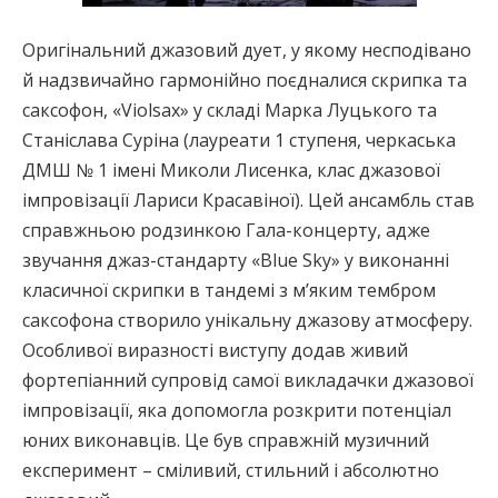
Оригінальний джазовий дует, у якому несподівано
й надзвичайно гармонійно поєдналися скрипка та
саксофон, «Violsax» у складі Марка Луцького та
Станіслава Суріна (лауреати 1 ступеня, черкаська
ДМШ № 1 імені Миколи Лисенка, клас джазової
імпровізації Лариси Красавіної). Цей ансамбль став
справжньою родзинкою Гала-концерту, адже
звучання джаз-стандарту «Blue Sky» у виконанні
класичної скрипки в тандемі з м’яким тембром
саксофона створило унікальну джазову атмосферу.
Особливої виразності виступу додав живий
фортепіанний супровід самої викладачки джазової
імпровізації, яка допомогла розкрити потенціал
юних виконавців. Це був справжній музичний
експеримент – сміливий, стильний і абсолютно