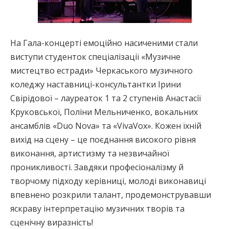
На Гала-концерті емоційно насиченими стали
виступи студенток спеціалізації «Музичне
мистецтво естради» Черкаського музичного
коледжу наставниці-консультантки Ірини
Свірідової – лауреаток 1 та 2 ступенів Анастасії
Круковської, Поліни Мельниченко, вокальних
ансамблів «Duo Nova» та «VivaVox». Кожен їхній
вихід на сцену – це поєднання високого рівня
виконання, артистизму та незвичайної
проникливості. Завдяки професіоналізму й
творчому підходу керівниці, молоді виконавиці
впевнено розкрили талант, продемонструвавши
яскраву інтерпретацію музичних творів та
сценічну виразність!