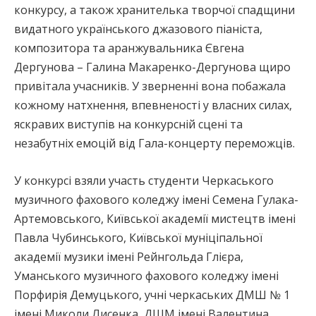
конкурсу, а також хранителька творчої спадщини
видатного українського джазового піаніста,
композитора та аранжувальника Євгена
Дергунова – Галина Макаренко-Дергунова щиро
привітала учасників. У зверненні вона побажала
кожному натхнення, впевненості у власних силах,
яскравих виступів на конкурсній сцені та
незабутніх емоцій від Гала-концерту переможців.
У конкурсі взяли участь студенти Черкаського
музичного фахового коледжу імені Семена Гулака-
Артемовського, Київської академії мистецтв імені
Павла Чубинського, Київської муніціпальної
академії музики імені Рейнгольда Глієра,
Уманського музичного фахового коледжу імені
Порфирія Демуцького, учні черкаських ДМШ № 1
імені Миколи Лисенка, ДШМ імені Валентина