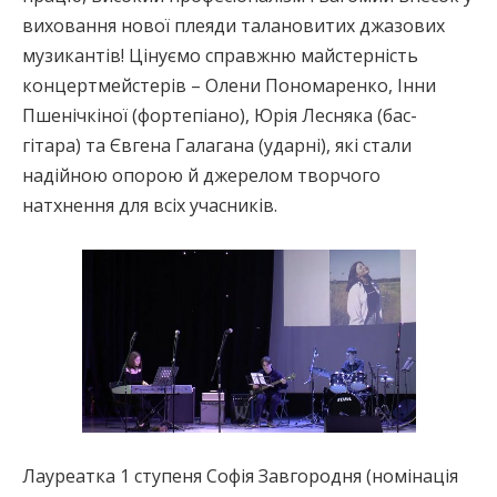
виховання нової плеяди талановитих джазових
музикантів! Цінуємо справжню майстерність
концертмейстерів – Олени Пономаренко, Інни
Пшенічкіної (фортепіано), Юрія Лесняка (бас-
гітара) та Євгена Галагана (ударні), які стали
надійною опорою й джерелом творчого
натхнення для всіх учасників.
Лауреатка 1 ступеня Софія Завгородня (номінація