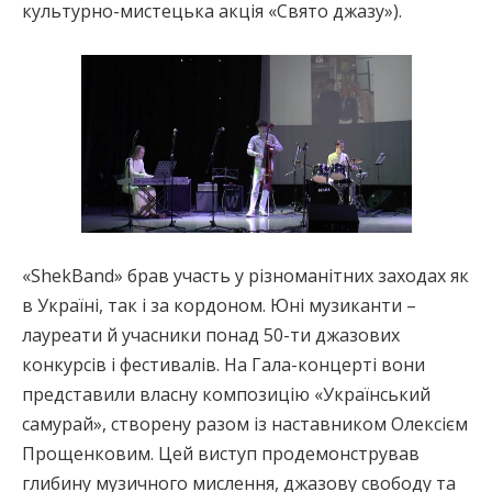
культурно-мистецька акція «Свято джазу»).
«ShekBand» брав участь у різноманітних заходах як
в Україні, так і за кордоном. Юні музиканти –
лауреати й учасники понад 50-ти джазових
конкурсів і фестивалів. На Гала-концерті вони
представили власну композицію «Український
самурай», створену разом із наставником Олексієм
Прощенковим. Цей виступ продемонстрував
глибину музичного мислення, джазову свободу та