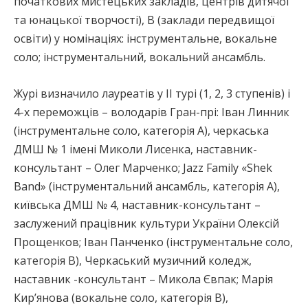
початкових мистецьких закладів, центрів дитячої
та юнацької творчості), В (заклади передвищої
освіти) у номінаціях: інструментальне, вокальне
соло; інструментальний, вокальний ансамбль.
Журі визначило лауреатів у ІІ турі (1, 2, 3 ступенів) і
4-х переможців – володарів Гран-прі: Іван Линник
(інструментальне соло, категорія А), черкаська
ДМШ № 1 імені Миколи Лисенка, наставник-
консультант – Олег Марченко; Jazz Family «Shek
Band» (інструментальний ансамбль, категорія А),
київська ДМШ № 4, наставник-консультант –
заслужений працівник культури України Олексій
Прощенков; Іван Панченко (інструментальне соло,
категорія В), Черкаський музичний коледж,
наставник -консультант – Микола Євпак; Марія
Кир’янова (вокальне соло, категорія В),