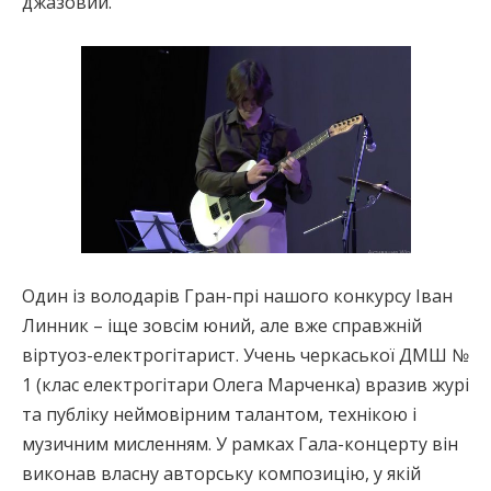
джазовий.
Один із володарів Гран-прі нашого конкурсу Іван
Линник – іще зовсім юний, але вже справжній
віртуоз-електрогітарист. Учень черкаської ДМШ №
1 (клас електрогітари Олега Марченка) вразив журі
та публіку неймовірним талантом, технікою і
музичним мисленням. У рамках Гала-концерту він
виконав власну авторську композицію, у якій