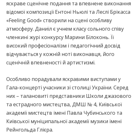
яскраве сценічне подання та впевнене виконання
відомої композиції Ентоні Ньюлі та Леслі Брікасса
«Feeling Good» створили на сцені особливу
атмосферу. Даниїл є учнем класу сольного співу
членкині журі конкурсу Марини Білоконь. Її
високий професіоналізм і педагогічний досвід
відчувається у кожній ноті виконавця, його
сценічній впевненості й артистизмі.
Особливо порадували яскравими виступами у
Гала-концерті учасники зі столиці України. Серед
них – талановиті представники Школи джазового
та естрадного мистецтва, ДМШ № 4, Київської
академії мистецтв імені Павла Чубинського та
Київської муніципальної академії музики імені
Рейнгольда Глієра.