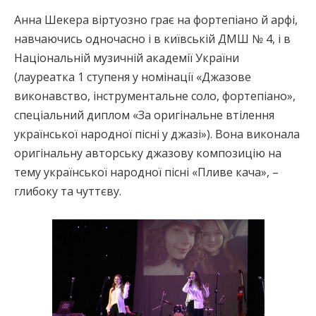
Анна Шекера віртуозно грає на фортепіано й арфі,
навчаючись одночасно і в київській ДМШ № 4, і в
Національній музичній академії України
(лауреатка 1 ступеня у номінації «Джазове
виконавство, інструментальне соло, фортепіано»,
спеціальний диплом «За оригінальне втілення
української народної пісні у джазі»). Вона виконала
оригінальну авторську джазову композицію на
тему української народної пісні «Пливе кача», –
глибоку та чуттєву.