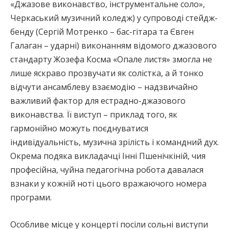
«Джазове виконавство, інструментальне соло»,
Черкаський музичний коледж) у супроводі стейдж-
бенду (Сергій Мотренко – бас-гітара та Євген
Галаган – ударні) виконанням відомого джазового
стандарту Жозефа Косма «Опале листя» змогла не
лише яскраво прозвучати як солістка, а й тонко
відчути ансамблеву взаємодію – надзвичайно
важливий фактор для естрадно-джазового
виконавства. Її виступ – приклад того, як
гармонійно можуть поєднуватися
індивідуальність, музична зрілість і командний дух.
Окрема подяка викладачці Інні Пшенічкіній, чия
професійна, чуйна педагогічна робота давалася
взнаки у кожній ноті цього вражаючого номера
програми.
Особливе місце у концерті посіли сольні виступи