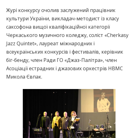
Журі конкурсу очолив заслужений працівник
культури України, викладач-методист із класу
саксофона вищої кваліфікаційної категорії
Черкаського музичного коледжу, соліст «Cherkasy
Jazz Quintet», лауреат міжнародних і
всеукраїнських конкурсів і фестивалів, керівник
біг-бенду, член Ради ГО «Джаз-Палітра», член
Асоціації естрадних і джазових оркестрів НВМС
Микола Євпак.