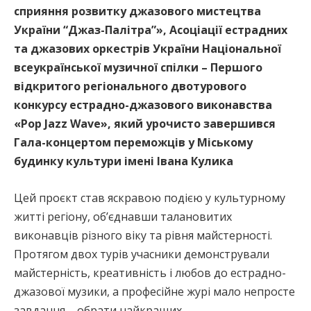
сприяння розвитку джазового мистецтва
України “Джаз-Палітра”», Асоціації естрадних
та джазових оркестрів України Національної
всеукраїнської музичної спілки – Першого
відкритого регіонального двотурового
конкурсу естрадно-джазового виконавства
«Pop Jazz Wave», який урочисто завершився
Гала-концертом переможців у Міському
будинку культури імені Івана Кулика
Цей проєкт став яскравою подією у культурному
житті регіону, об’єднавши талановитих
виконавців різного віку та рівня майстерності.
Протягом двох турів учасники демонстрували
майстерність, креативність і любов до естрадно-
джазової музики, а професійне журі мало непросте
завдання – обрати найкращих.