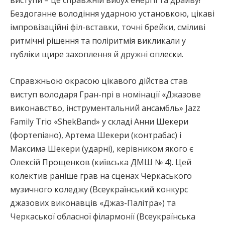
виступи – це справжній вибух енергії та драйву!
Бездоганне володіння ударною установкою, цікаві
імпровізаційні філ-вставки, точні брейки, сміливі
ритмічні рішення та поліритмія викликали у
публіки щире захоплення й дружні оплески.
Справжньою окрасою цікавого дійства став
виступ володаря Гран-прі в номінації «Джазове
виконавство, інструментальний ансамбль» Jazz
Family Trio «ShekBand» у складі Анни Шекери
(фортепіано), Артема Шекери (контрабас) і
Максима Шекери (ударні), керівником якого є
Олексій Прощенков (київська ДМШ № 4). Цей
колектив раніше грав на сценах Черкаського
музичного коледжу (Всеукраїнський конкурс
джазових виконавців «Джаз-Палітра») та
Черкаської обласної філармонії (Всеукраїнська