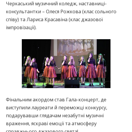
Черкаський музичний коледж, наставниці-
консультантки – Олеся Рожкова (клас сольного
співу) та Лариса Красавіна (клас джазової
імпровізації).
Фінальним акордом став Гала-концерт, де
виступили лауреати й переможці конкурсу,
подарувавши глядачам незабутні музичні
враження, яскраві емоції та атмосферу
справжнього джазового свята!