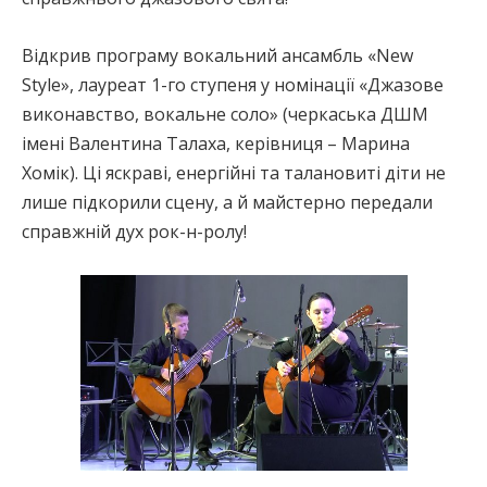
Відкрив програму вокальний ансамбль «New
Style», лауреат 1-го ступеня у номінації «Джазове
виконавство, вокальне соло» (черкаська ДШМ
імені Валентина Талаха, керівниця – Марина
Хомік). Ці яскраві, енергійні та талановиті діти не
лише підкорили сцену, а й майстерно передали
справжній дух рок-н-ролу!