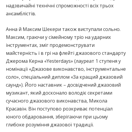
надзвичайні технічні спроможності всіх трьох
ансамблістів.
Анна й Максим Шекери також виступали сольно.
Максим, граючи у сімейному тріо на ударних
інструментах, зміг продемонструвати
майстерність і в грі на флейті джазового стандарту
Джерома Керна «Yesterdays» (лауреат 1 ступеня у
номінації «Джазове виконавство, інструментальне
соло», спеціальний диплом «За кращий джазовий
саунд»). Його наставник – досвідчений джазовий
музикант, який досконало володіє секретами
сучасного джазового виконавства, Микола
Красавін. Він поступово розкриває потенціал
юного обдаровання, зберігаючи при цьому
глибоке розуміння джазової традиції.