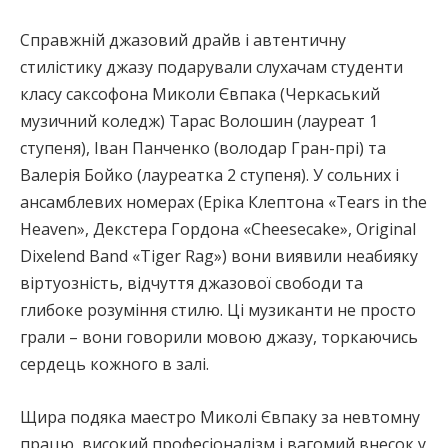
Справжній джазовий драйв і автентичну
стилістику джазу подарували слухачам студенти
класу саксофона Миколи Євпака (Черкаський
музичний коледж) Тарас Волошин (лауреат 1
ступеня), Іван Панченко (володар Гран-прі) та
Валерія Бойко (лауреатка 2 ступеня). У сольних і
ансамблевих номерах (Еріка Клептона «Tears in the
Heaven», Декстера Гордона «Cheesecake», Original
Dixelend Band «Tiger Rag») вони виявили неабияку
віртуозність, відчуття джазової свободи та
глибоке розуміння стилю. Ці музиканти не просто
грали – вони говорили мовою джазу, торкаючись
сердець кожного в залі.
Щира подяка маестро Миколі Євпаку за невтомну
працю, високий професіоналізм і вагомий внесок у