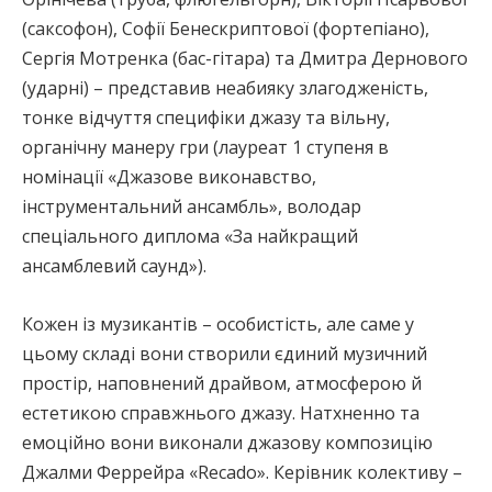
(саксофон), Софії Бенескриптової (фортепіано),
Сергія Мотренка (бас-гітара) та Дмитра Дернового
(ударні) – представив неабияку злагодженість,
тонке відчуття специфіки джазу та вільну,
органічну манеру гри (лауреат 1 ступеня в
номінації «Джазове виконавство,
інструментальний ансамбль», володар
спеціального диплома «За найкращий
ансамблевий саунд»).
Кожен із музикантів – особистість, але саме у
цьому складі вони створили єдиний музичний
простір, наповнений драйвом, атмосферою й
естетикою справжнього джазу. Натхненно та
емоційно вони виконали джазову композицію
Джалми Феррейра «Recado». Керівник колективу –