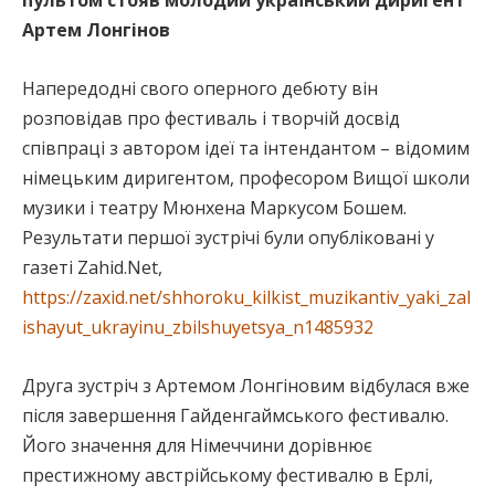
Артем Лонгінов
Напередодні свого оперного дебюту він
розповідав про фестиваль і творчій досвід
співпраці з автором ідеї та інтендантом – відомим
німецьким диригентом, професором Вищої школи
музики і театру Мюнхена Маркусом Бошем.
Результати першої зустрічі були опубліковані у
газеті Zahid.Net,
https://zaxid.net/shhoroku_kilkist_muzikantiv_yaki_zal
ishayut_ukrayinu_zbilshuyetsya_n1485932
Друга зустріч з Артемом Лонгіновим відбулася вже
після завершення Гайденгаймського фестивалю.
Його значення для Німеччини дорівнює
престижному австрійському фестивалю в Ерлі,