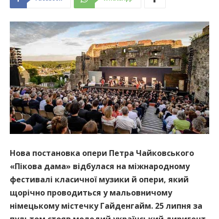
Нова постановка опери Петра Чайковського
«Пікова дама» відбулася на міжнародному
фестивалі класичної музики й опери, який
щорічно проводиться у мальовничому
німецькому містечку Гайденгайм.
25 липня за
пультом
стояв м
олодий український диригент