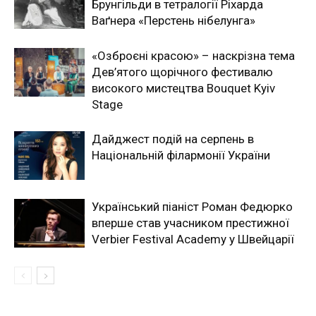
Брунгільди в тетралогії Ріхарда
Ваґнера «Перстень нібелунга»
«Озброєні красою» – наскрізна тема
Дев’ятого щорічного фестивалю
високого мистецтва Bouquet Kyiv
Stage
Дайджест подій на серпень в
Національній філармонії України
Український піаніст Роман Федюрко
вперше став учасником престижної
Verbier Festival Academy у Швейцарії