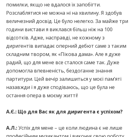
помилки, якщо не вдалося їх запобігти.
Розслаблятися не можна ні на хвилину. Я здобув
величезний досвід. Це було нелегко. За майже три
години вистави я виклався більш ніж на 100
відсотків. Адже, насправді, не кожному з
диригентів випадає оперний дебют саме з таким
складним твором, як «Пікова дама». Але я дуже
радий, що для мене все сталося саме так. Дуже
допомогла впевненість, бездоганне знання
партитури. Цей вечір залишиться у моєї пам’яті
назавжди і я дуже сподіваюсь, що це була не
остання опера в моєму житті!
А.Є.:
Що для Вас як для диригента є успіхом?
А.Л.:
Успіх для мене – це коли людина є не лише
професійним музикантом і виконує свою роботу