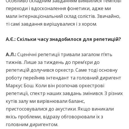
Особливо складним завданням виявилися темпові
переходи і вдосконалення фонетики, адже ми
мали інтернаціональний склад солістів. Звичайно,
ті самі завдання вирішувалися і з хором.
А.Є.:
Скільки часу знадобилося для репетицій?
А.Л.:
Сценічні репетиції тривали загалом п’ять
тижнів. Лише за тиждень до прем’єри до
репетицій долучився оркестр. Саме тоді основну
роботу перейняв інтендант та головний диригент
Маркус Бош. Коли він розпочав оркестрові
репетиції, спектр наших завдань змінився. З різних
кутів залу ми вирівнювали баланс,
пристосовувалися до акустики. Якщо виникали
якісь проблеми, відразу обговорювали їх з
головним диригентом.