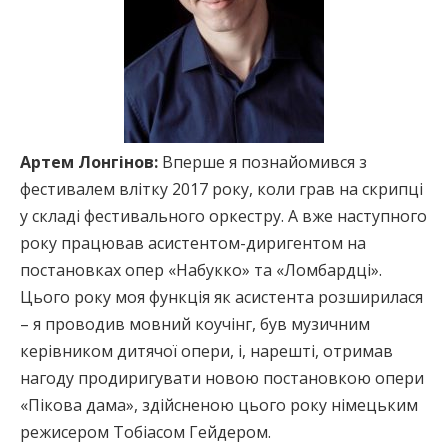
Артем Лонгінов:
Вперше я познайомився з
фестивалем влітку 2017 року, коли грав на скрипці
у складі фестивального оркестру. А вже наступного
року працював асистентом-диригентом на
постановках опер «Набукко» та «Ломбардці».
Цього року моя функція як асистента розширилася
– я проводив мовний коучінг, був музичним
керівником дитячої опери, і, нарешті, отримав
нагоду продиригувати новою постановкою опери
«Пікова дама», здійсненою цього року німецьким
режисером Тобіасом Гейдером.