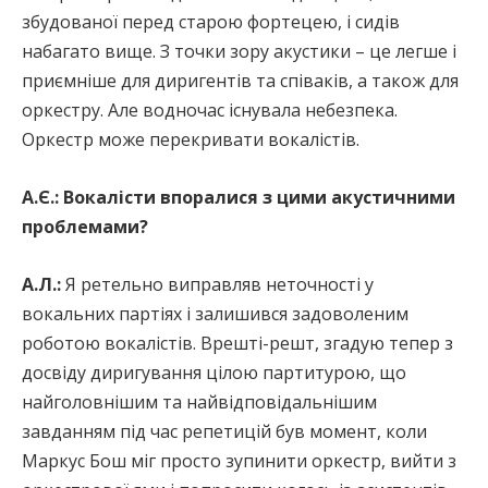
збудованої перед старою фортецею, і сидів
набагато вище. З точки зору акустики – це легше і
приємніше для диригентів та співаків, а також для
оркестру. Але водночас існувала небезпека.
Оркестр може перекривати вокалістів.
А.Є.: Вокалісти впоралися з цими акустичними
проблемами?
А.Л.:
Я ретельно виправляв неточності у
вокальних партіях і залишився задоволеним
роботою вокалістів. Врешті-решт, згадую тепер з
досвіду диригування цілою партитурою, що
найголовнішим та найвідповідальнішим
завданням під час репетицій був момент, коли
Маркус Бош міг просто зупинити оркестр, вийти з