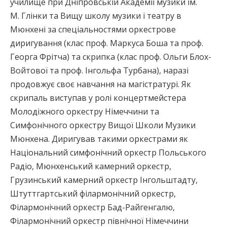
училище при Дніпровській Академії музики ім.
М. Глінки та Вищу школу музики і театру в
Мюнхені за спеціальностями оркестрове
диригування (клас проф. Маркуса Боша та проф.
Георга Фрітча) та скрипка (клас проф. Ольги Блох-
Войтової та проф. Інгольфа Турбана), наразі
продовжує своє навчання на магістратурі. Як
скрипаль виступав у ролі концертмейстера
Молодіжного оркестру Німеччини та
Симфонічного оркестру Вищої Школи Музики
Мюнхена. Диригував такими оркестрами як
Національний симфонічний оркестр Польського
Радіо, Мюнхенський камерний оркестр,
Грузинський камерний оркестр Інгольштадту,
Штуттгартський філармонічний оркестр,
Філармонічний оркестр Бад-Райгенгалю,
Філармонічний оркестр північної Німеччини