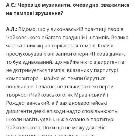
А.Є.: Через це музиканти, очевидно, зважилися
на темпові зрушення?
А.Л.:
Відомо, що у виконавській практиці творів
Чайковського є багато традицій і штампів. Велика
частка з них якраз торкається темпів. Коли я
прослуховував різні записи опери «Пікова дама»,
то був здивований, що майже ніхто з диригентів
не дотримується темпів, вказаних у партитурі
композитора – майже усі темпи беруться
повільніше. І власне, не тільки такі експерти
творчості Чайковського, як Мравінський і
Рождественський, а й західноєвропейські
диригенти деякі епізоди надто сповільнюють,
інколи навіть удвічі, ніж вказано в партитурі
Чайковського. Поки що не можу для себе
визначитися також з оригінальністю