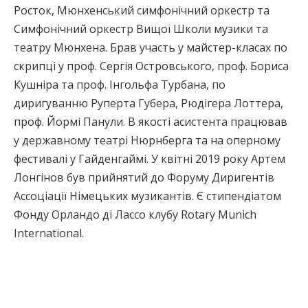
Росток, Мюнхенський симфонічний оркестр та
Симфонічний оркестр Вищої Школи музики та
театру Мюнхена. Брав участь у майстер-класах по
скрипці у проф. Сергія Островського, проф. Бориса
Кушніра та проф. Інгольфа Турбана, по
диригуванню Руперта Губера, Рюдігера Лоттера,
проф. Йормі Панули. В якості асистента працював
у державному театрі Нюрнберга та на оперному
фестивалі у Гайденгаймі. У квітні 2019 року Артем
Лонгінов був прийнятий до Форуму Диригентів
Ассоціації Німецьких музикантів. Є стипендіатом
Фонду Орландо ді Лассо клубу Rotary Munich
International.