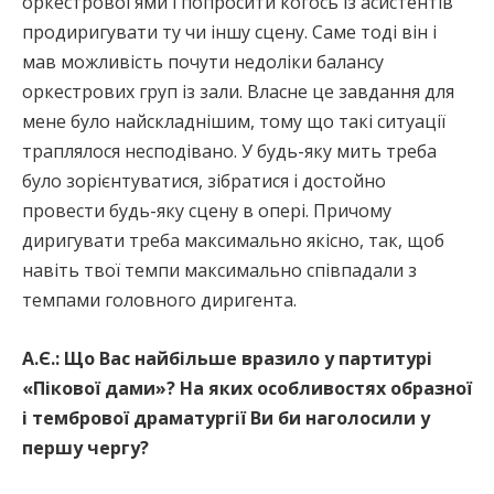
оркестрової ями і попросити когось із асистентів
продиригувати ту чи іншу сцену. Саме тоді він і
мав можливість почути недоліки балансу
оркестрових груп із зали. Власне це завдання для
мене було найскладнішим, тому що такі ситуації
траплялося несподівано. У будь-яку мить треба
було зорієнтуватися, зібратися і достойно
провести будь-яку сцену в опері. Причому
диригувати треба максимально якісно, так, щоб
навіть твої темпи максимально співпадали з
темпами головного диригента.
А.Є.: Що Вас найбільше вразило у партитурі
«Пікової дами»? На яких особливостях о
бразної
і тембрової драматургії Ви би наголосили у
першу чергу?