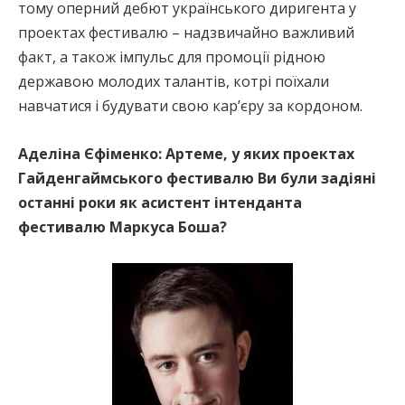
тому оперний дебют українського диригента у
проектах фестивалю – надзвичайно важливий
факт, а також імпульс для промоції рідною
державою молодих талантів, котрі поїхали
навчатися і будувати свою кар’єру за кордоном.
Аделіна Єфіменко:
Артеме, у яких проектах
Гайденгаймського фестивалю Ви були задіяні
останні роки як асистент інтенданта
фестивалю Маркуса Боша?