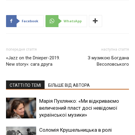
Facebook
WhatsApp
попередня стаття
наступна стаття
«Jazz on the Dnieper-2019.
З музикою Богдана
New story»: сага друга
Весоловського
СТАТТІ ПО ТЕМІ
БІЛЬШЕ ВІД АВТОРА
Марія Пухлянко: «Ми відкриваємо
величезний пласт досі невідомої
української музики»
Соломія Крушельницька в ролі