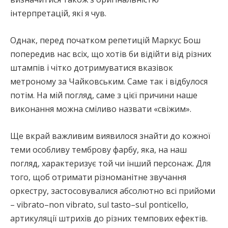
інтерпретацій, які я чув.
Однак, перед початком репетицій Маркус Бош
попередив нас всіх, що хотів би відійти від різних
штампів і чітко дотримуватися вказівок
метроному за Чайковським. Саме так і відбулося
потім. На мій погляд, саме з цієї причини наше
виконання можна сміливо назвати «свіжим».
Ще вкрай важливим виявилося знайти до кожної
теми особливу темброву фарбу, яка, на наш
погляд, характеризує той чи інший персонаж. Для
того, щоб отримати різноманітне звучання
оркестру, застосовувалися абсолютно всі прийоми
– vibrato–non vibrato, sul tasto–sul ponticello,
артикуляції штрихів до різних темпових ефектів.