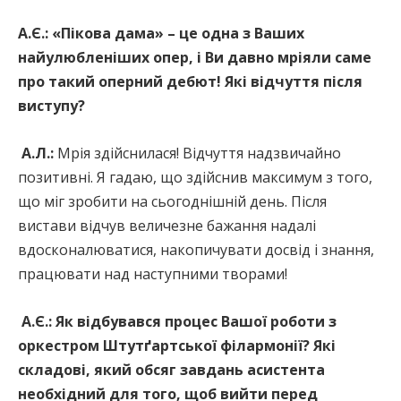
А.Є.:
«Пікова дама» – це одна з Ваших
найулюбленіших опер, і Ви давно мріяли саме
про такий оперний дебют!
Які відчуття після
виступу?
А.Л.:
Мрія здійснилася! Відчуття надзвичайно
позитивні. Я гадаю, що здійснив максимум з того,
що міг зробити на сьогоднішній день. Після
вистави відчув величезне бажання надалі
вдосконалюватися, накопичувати досвід і знання,
працювати над наступними творами!
А.Є.:
Як відбувався процес Вашої роботи з
оркестром Штутґартської філармонії? Які
складові, який обсяг завдань асистента
необхідний для того, щоб вийти перед