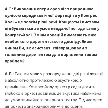
А.Є.: В
иконання
опери оpen аir з природною
кулісою середньовічної фортеці та у Конгрес-
Холі – це зовсім різні речі. Концерти і вистави
відбуваються за умов невдалої погоди саме у
Конгрес–Холі. Зміни локацій вимагають вже
неабиякого диригентського досвіду. Яким
чином Ви, як асистент, співпрацювали з
головним диригентом для вирішення таким
проблем?
А.Л.:
Так, ми мали у розпорядженні дві різні локації
з абсолютно протилежною акустикою. У
приміщенні Конгрес-Холу оркестр сидів досить
глибоко в оркестровій ямі, де акустика наближена
до умов звичайного оперного театру. Під час оpen
аir оркестр знаходився ближче до сцени,