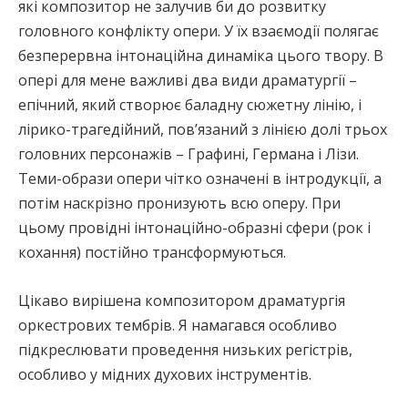
які композитор не залучив би до розвитку
головного конфлікту опери. У їх взаємодії полягає
безперервна інтонаційна динаміка цього твору. В
опері для мене важливі два види драматургії –
епічний, який створює баладну сюжетну лінію, і
лірико-трагедійний, пов’язаний з лінією долі трьох
головних персонажів – Графині, Германа і Лізи.
Теми-образи опери чітко означені в інтродукції, а
потім наскрізно пронизують всю оперу. При
цьому провідні інтонаційно-образні сфери (рок і
кохання) постійно трансформуються.
Цікаво вирішена композитором драматургія
оркестрових тембрів. Я намагався особливо
підкреслювати проведення низьких регістрів,
особливо у мідних духових інструментів.