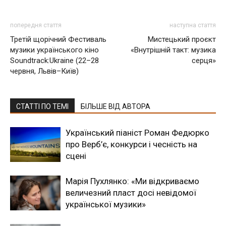
попередня стаття
наступна стаття
Третій щорічний Фестиваль
Мистецький проєкт
музики українського кіно
«Внутрішній такт: музика
Soundtrack:Ukraine (22–28
серця»
червня, Львів–Київ)
СТАТТІ ПО ТЕМІ
БІЛЬШЕ ВІД АВТОРА
Український піаніст Роман Федюрко
про Верб’є, конкурси і чесність на
сцені
Марія Пухлянко: «Ми відкриваємо
величезний пласт досі невідомої
української музики»