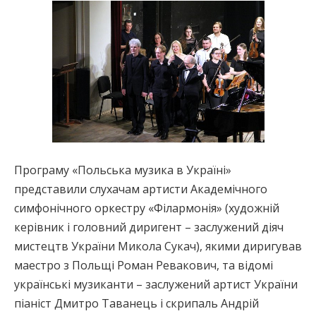
Програму «Польська музика в Україні»
представили слухачам артисти Академічного
симфонічного оркестру «Філармонія» (художній
керівник і головний диригент – заслужений діяч
мистецтв України Микола Сукач), якими диригував
маестро з Польщі Роман Ревакович, та відомі
українські музиканти – заслужений артист України
піаніст Дмитро Таванець і скрипаль Андрій