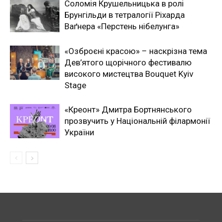
Соломія Крушельницька в ролі
Брунгільди в тетралогії Ріхарда
Ваґнера «Перстень нібелунга»
«Озброєні красою» – наскрізна тема
Дев’ятого щорічного фестивалю
високого мистецтва Bouquet Kyiv
Stage
«Креонт» Дмитра Бортнянського
прозвучить у Національній філармонії
України