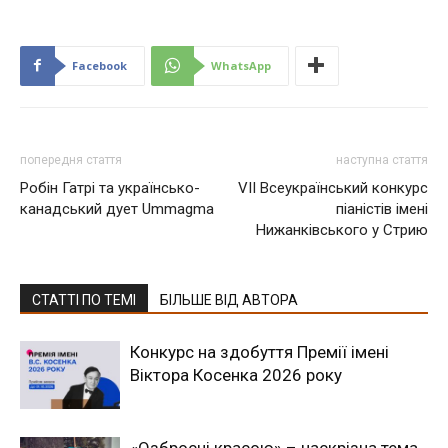
Facebook
WhatsApp
попередня стаття
наступна стаття
Робін Гатрі та українсько-
VII Всеукраїнський конкурс
канадський дует Ummagma
піаністів імені
Нижанківського у Стрию
СТАТТІ ПО ТЕМІ
БІЛЬШЕ ВІД АВТОРА
Конкурс на здобуття Премії імені
Віктора Косенка 2026 року
«Озброєні красою» – наскрізна тема