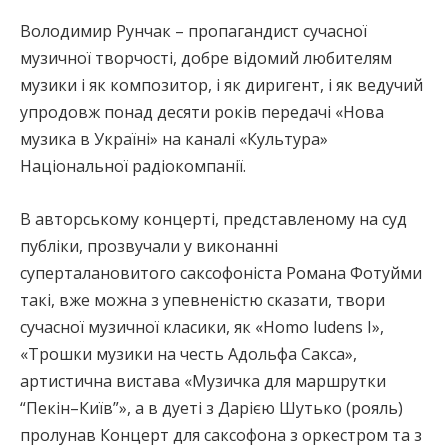
Володимир Рунчак – пропагандист сучасної
музичної творчості, добре відомий любителям
музики і як композитор, і як диригент, і як ведучий
упродовж понад десяти років передачі «Нова
музика в Україні» на каналі «Культура»
Національної радіокомпанії.
В авторському концерті, представленому на суд
публіки, прозвучали у виконанні
суперталановитого саксофоніста Романа Фотуйми
такі, вже можна з упевненістю сказати, твори
сучасної музичної класики, як «Нomo ludens I»,
«Трошки музики на честь Адольфа Сакса»,
артистична вистава «Музичка для маршрутки
“Пекін–Київ”», а в дуеті з Дарією Шутько (рояль)
пролунав Концерт для саксофона з оркестром та з