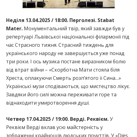
Неділя 13.04.2025 / 18:00. Перголезі. Stabat
Mater.
Монументальний твір, який завжди був у
репертуарі Львівської національної філармонії під
час Страсного тижня. Страсний тиждень для
українського народу не завершується уже понад
три роки. І ось музика постане виразником болю
від втрат війни – «Скорботна Мати стояла біля
Хреста, оплакуючи Смерть розп’ятого її Сина…»
Українські музи сподіваються, що мистецтво лікує.
Завдяки його силі можна переживати горе та
віднаходити умиротворення душі.
Четвер 17.04.2025 / 19:00. Верді. Реквієм.
У
Реквієм Верді вклав усю майстерність у
зображенні крайнощів людських почуттів. У «Dies