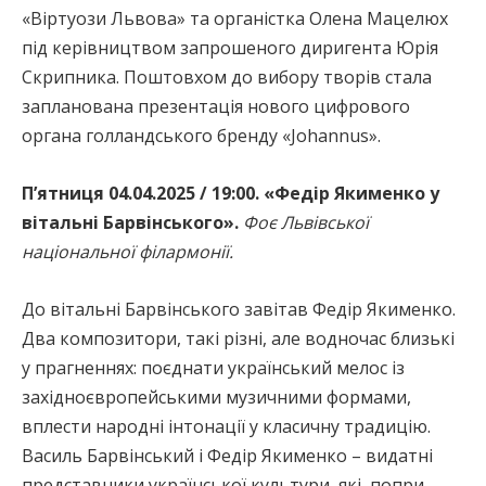
«Віртуози Львова» та органістка Олена Мацелюх
під керівництвом запрошеного диригента Юрія
Скрипника. Поштовхом до вибору творів стала
запланована презентація нового цифрового
органа голландського бренду «Johannus».
П’ятниця 04.04.2025 / 19:00. «Федір Якименко у
вітальні Барвінського».
Фоє Львівської
національної філармонії.
До вітальні Барвінського завітав Федір Якименко.
Два композитори, такі різні, але водночас близькі
у прагненнях: поєднати український мелос із
західноєвропейськими музичними формами,
вплести народні інтонації у класичну традицію.
Василь Барвінський і Федір Якименко – видатні
представники української культури, які, попри