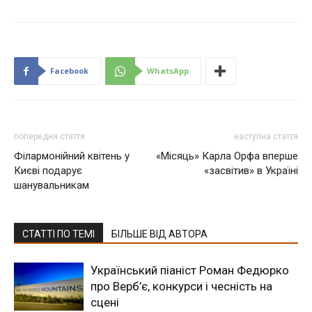
Facebook
WhatsApp
попередня стаття
наступна стаття
Філармонійний квітень у
«Місяць» Карла Орфа вперше
Києві подарує
«засвітив» в Україні
шанувальникам
СТАТТІ ПО ТЕМІ
БІЛЬШЕ ВІД АВТОРА
Український піаніст Роман Федюрко
про Верб’є, конкурси і чесність на
сцені