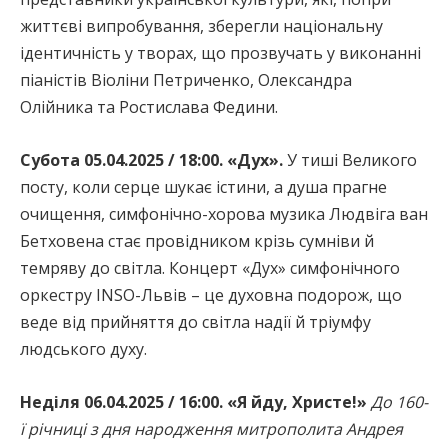
життєві випробування, зберегли національну
ідентичність у творах, що прозвучать у виконанні
піаністів Віоліни Петриченко, Олександра
Олійника та Ростислава Федини.
Субота 05.04.2025 / 18:00. «Дух».
У тиші Великого
посту, коли серце шукає істини, а душа прагне
очищення, симфонічно-хорова музика Людвіга ван
Бетховена стає провідником крізь сумніви й
темряву до світла. Концерт «Дух» симфонічного
оркестру INSO-Львів – це духовна подорож, що
веде від прийняття до світла надії й тріумфу
людського духу.
Неділя 06.04.2025 / 16:00. «Я йду, Христе!»
До 160-
ї річниці з дня народження митрополита Андрея