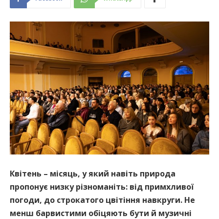
Квітень – місяць, у який навіть природа
пропонує низку різноманіть: від примхливої
погоди, до строкатого цвітіння навкруги. Не
менш барвистими обіцяють бути й музичні