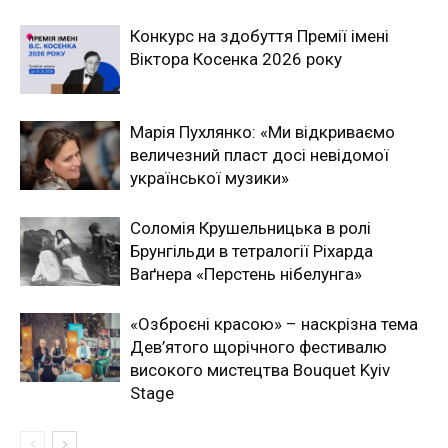
Конкурс на здобуття Премії імені
Віктора Косенка 2026 року
Марія Пухлянко: «Ми відкриваємо
величезний пласт досі невідомої
української музики»
Соломія Крушельницька в ролі
Брунгільди в тетралогії Ріхарда
Ваґнера «Перстень нібелунга»
«Озброєні красою» – наскрізна тема
Дев’ятого щорічного фестивалю
високого мистецтва Bouquet Kyiv
Stage