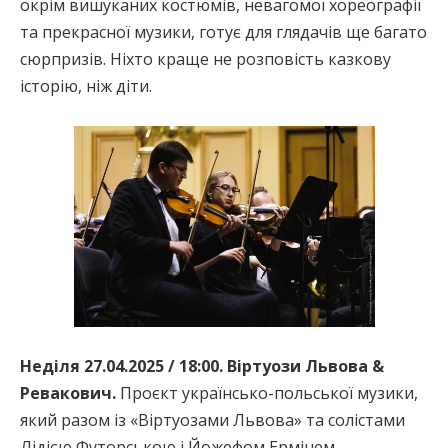
окрім вишуканих костюмів, невагомої хореографії
та прекрасної музики, готує для глядачів ще багато
сюрпризів. Ніхто краще не розповість казкову
історію, ніж діти.
Неділя 27.04.2025 / 18:00. Віртуози Львова &
Ревакович.
Проєкт українсько-польської музики,
який разом із «Віртуозами Львова» та солістами
Лідією Футорською і Йожефом Ермінем