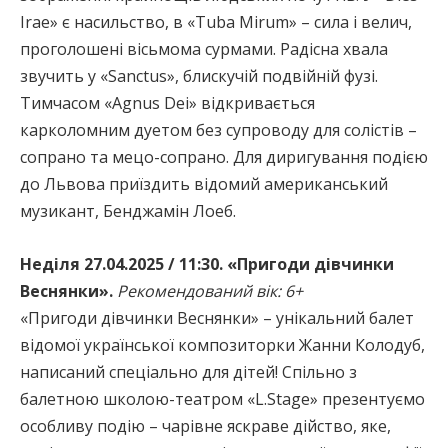
Irae» є насильство, в «Tuba Mirum» – сила і велич,
проголошені вісьмома сурмами. Радісна хвала
звучить у «Sanctus», блискучій подвійній фузі.
Тимчасом «Agnus Dei» відкривається
карколомним дуетом без супроводу для солістів –
сопрано та мецо-сопрано. Для диригування подією
до Львова приїздить відомий американський
музикант, Бенджамін Лоеб.
Неділя 27.04.2025 / 11:30. «Пригоди дівчинки
Веснянки».
Рекомендований вік: 6+
«Пригоди дівчинки Веснянки» – унікальний балет
відомої української композиторки Жанни Колодуб,
написаний спеціально для дітей! Спільно з
балетною школою-театром «L.Stage» презентуємо
особливу подію – чарівне яскраве дійство, яке,