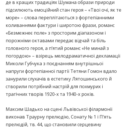
де в кращих традиціях Шумана образи природи
підсилюють емоційний стан героя – «Твої очі, як те
море» – слова переплітаються з фортепіанними
коливаннями фактури і широтою фрази, романс
«Безмежнеє поле» з просторим діапазоном і
порожніми октавами передає відчай та біль
головного героя, а п’ятий романс «Не минай з
погордою» – взірець мелодраматичної декламації
Миколи Губчука з поєднанням внутрішньої
напруги фортепіанної партії Тетяни Гомон вдало
занурили слухачів в естетику Лятошинського й
створили потрібний настрій для похмурих і
трагічних творів 1920-х та 1940-х років.
Максим Шадько на сцені Львівської філармонії
виконав Траурну прелюдію, Сонату № 1 і П’ять
прелюдій, тв. 44, що становили серцевину