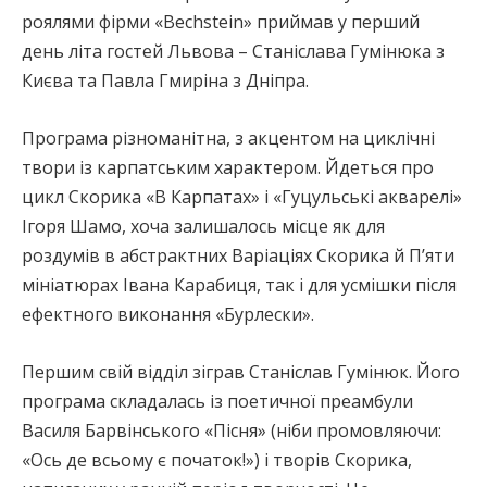
роялями фірми «Bechstein» приймав у перший
день літа гостей Львова – Станіслава Гумінюка з
Києва та Павла Гмиріна з Дніпра.
Програма різноманітна, з акцентом на циклічні
твори із карпатським характером. Йдеться про
цикл Скорика «В Карпатах» і «Гуцульські акварелі»
Ігоря Шамо, хоча залишалось місце як для
роздумів в абстрактних Варіаціях Скорика й П’яти
мініатюрах Івана Карабиця, так і для усмішки після
ефектного виконання «Бурлески».
Першим свій відділ зіграв Станіслав Гумінюк. Його
програма складалась із поетичної преамбули
Василя Барвінського «Пісня» (ніби промовляючи:
«Ось де всьому є початок!») і творів Скорика,