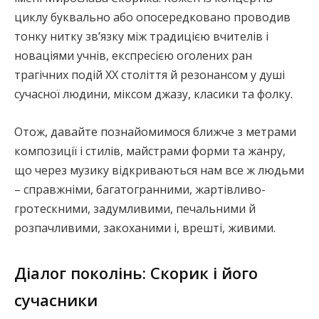
циклу буквально або опосередковано проводив
тонку нитку зв’язку між традицією вчителів і
новаціями учнів, експресією оголених ран
трагічних подій ХХ століття й резонансом у душі
сучасної людини, міксом джазу, класики та фолку.
Отож, давайте познайомимося ближче з метрами
композиції і стилів, майстрами форми та жанру,
що через музику відкриваються нам все ж людьми
– справжніми, багатогранними, жартівливо-
гротескними, задумливими, печальними й
розпачливими, закоханими і, врешті, живими.
Діалог поколінь: Скорик і його
сучасники