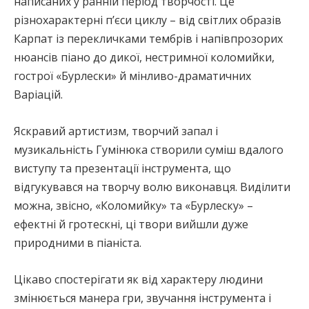
написаних у ранній період творчості. Це
різнохарактерні п’єси циклу – від світлих образів
Карпат із перекличками тембрів і напівпрозорих
нюансів піано до дикої, нестримної коломийки,
гострої «Бурлески» й мінливо-драматичних
Варіацій.
Яскравий артистизм, творчий запал і
музикальність Гумінюка створили суміш вдалого
виступу та презентації інструмента, що
відгукувався на творчу волю виконавця. Виділити
можна, звісно, «Коломийку» та «Бурлеску» –
ефектні й гротескні, ці твори вийшли дуже
природними в піаніста.
Цікаво спостерігати як від характеру людини
змінюється манера гри, звучання інструмента і