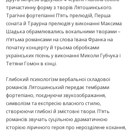
тричастинну форму з творів Лятошинського.
Трагічні фортепіанні П’ять прелюдій, Перша
соната й Траурна прелюдія у виконанні Максима
Шадька обрамлювались вокальними творами –
п’ятьма романсами на слова Івана Франка на
початку концерту й трьома обробками
українських пісень у виконанні Миколи Губчука і
Тетяни Гомон в кінці.
Глибокий психологізм вербальної складової
романсів Лятошинський передає тембрами
фортепіано, поєднуючи звукозображання,
символізм та експресію власного стилю,
створюючи глибокі й змістовні твори. П’ять
романсів звучать суцільною драматичною
історією ліричного героя про нерозділене кохання,