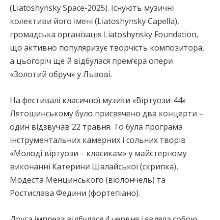
(Liatoshynsky Space-2025). Існують музичні
колективи його імені (Liatoshynsky Capella),
громадська організація Liatoshynsky Foundation,
що активно популяризує творчість композитора,
а цьогоріч ще й відбулася прем’єра опери
«Золотий обруч» у Львові.
На фестивалі класичної музики «Віртуози-44»
Лятошинському було присвячено два концерти –
один відзвучав 22 травня. То була програма
інструментальних камерних і сольних творів
«Молоді віртуози – класикам» у майстерному
виконанні Катерини Шалайської (скрипка),
Модеста Менцинського (віолончель) та
Ростислава Федини (фортепіано).
Друга імпреза відбулася 4 червня і являла собою