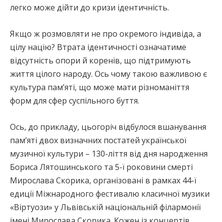
легко може дійти до кризи ідентичність.
Якщо ж розмовляти не про окремого індивіда, а
цілу націю? Втрата ідентичності означатиме
відсутність опори й коренів, що підтримують
життя цілого народу. Ось чому такою важливою є
культура пам’яті, що може мати різноманіття
форм для сфер суспільного буття.
Ось, до прикладу, цьогоріч відбулося вшанування
пам’яті двох визначних постатей української
музичної культури – 130-ліття від дня народження
Бориса Лятошинського та 5-ї роковини смерті
Мирослава Скорика, організовані в рамках 44-ї
едиції Міжнародного фестивалю класичної музики
«Віртуози» у Львівській національній філармонії
імені Мирослава Скорика. Кожен із концертів