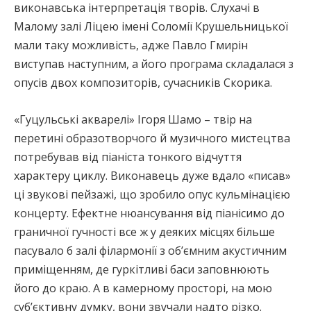
виконавська інтерпретація творів. Слухачі в
Малому залі Ліцею імені Соломії Крушельницької
мали таку можливість, адже Павло Гмирін
виступав наступним, а його програма складалася з
опусів двох композиторів, сучасників Скорика.
«Гуцульські акварелі» Ігоря Шамо – твір на
перетині образотворчого й музичного мистецтва
потребував від піаніста тонкого відчуття
характеру циклу. Виконавець дуже вдало «писав»
ці звукові пейзажі, що зробило опус кульмінацією
концерту. Ефектне нюансування від піанісимо до
граничної гучності все ж у деяких місцях більше
пасувало б залі філармонії з об’ємним акустичним
приміщенням, де гуркітливі баси заповнюють
його до краю. А в камерному просторі, на мою
суб’єктивну думку, вони звучали надто різко.