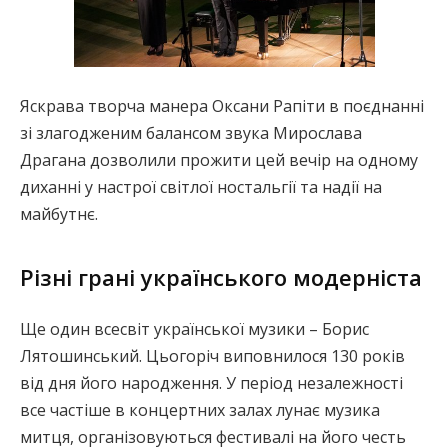
Яскрава творча манера Оксани Рапіти в поєднанні
зі злагодженим балансом звука Мирослава
Драгана дозволили прожити цей вечір на одному
диханні у настрої світлої ностальгії та надії на
майбутнє.
Різні грані українського модерніста
Ще один всесвіт української музики – Борис
Лятошинський. Цьогоріч виповнилося 130 років
від дня його народження. У період незалежності
все частіше в концертних залах лунає музика
митця, організовуються фестивалі на його честь