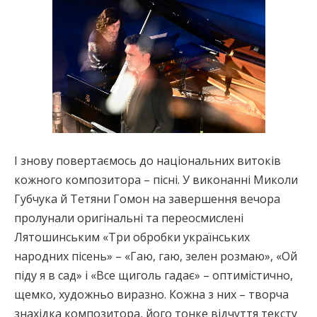
І знову повертаємось до національних витоків
кожного композитора – пісні. У виконанні Миколи
Губчука й Тетяни Гомон на завершення вечора
пролунали оригінальні та переосмислені
Лятошинським «Три обробки українських
народних пісень» – «Гаю, гаю, зелен розмаю», «Ой
піду я в сад» і «Все щиголь гадає» – оптимістично,
щемко, художньо виразно. Кожна з них – творча
знахідка композитора, його тонке відчуття тексту