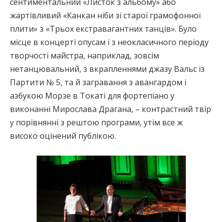
сентиментальний «Листок з альбому» або
жартівливий «Канкан ніби зі старої грамофонної
плити» з «Трьох екстравагантних танців». Було
місце в концерті опусам і з неокласичного періоду
творчості майстра, наприклад, зовсім
нетанцювальний, з вкрапленнями джазу Вальс із
Партити № 5, та й загравання з авангардом і
азбукою Морзе в Токаті для фортепіано у
виконанні Мирослава Драгана, – контрастний твір
у порівнянні з рештою програми, утім все ж
високо оцінений публікою.