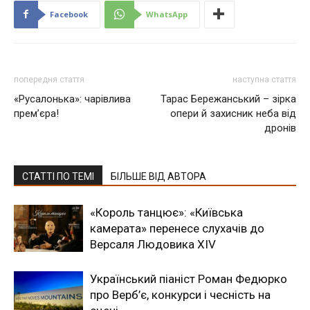
Facebook
WhatsApp
попередня стаття
наступна стаття
«Русалонька»: чарівлива
Тарас Бережанський – зірка
прем’єра!
опери й захисник неба від
дронів
СТАТТІ ПО ТЕМІ
БІЛЬШЕ ВІД АВТОРА
«Король танцює»: «Київська
камерата» перенесе слухачів до
Версаля Людовика XIV
Український піаніст Роман Федюрко
про Верб’є, конкурси і чесність на