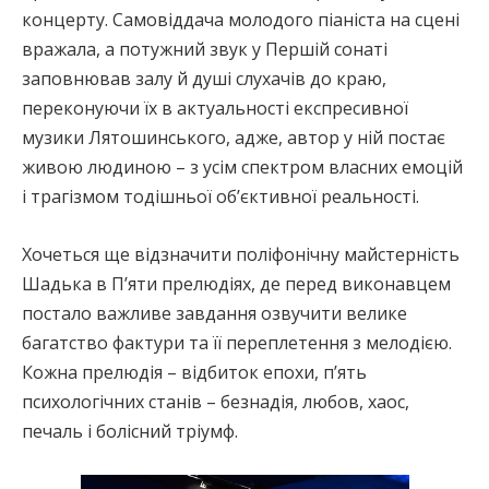
концерту. Самовіддача молодого піаніста на сцені
вражала, а потужний звук у Першій сонаті
заповнював залу й душі слухачів до краю,
переконуючи їх в актуальності експресивної
музики Лятошинського, адже, автор у ній постає
живою людиною – з усім спектром власних емоцій
і трагізмом тодішньої об’єктивної реальності.
Хочеться ще відзначити поліфонічну майстерність
Шадька в П’яти прелюдіях, де перед виконавцем
постало важливе завдання озвучити велике
багатство фактури та її переплетення з мелодією.
Кожна прелюдія – відбиток епохи, п’ять
психологічних станів – безнадія, любов, хаос,
печаль і болісний тріумф.