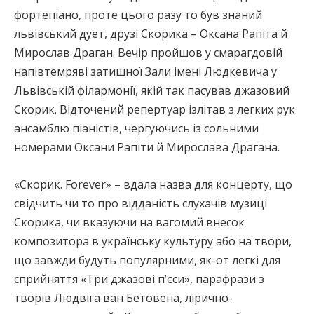
фортепіано, проте цього разу то був знаний
львівський дует, друзі Скорика – Оксана Рапіта й
Мирослав Драган. Вечір пройшов у смарагдовій
напівтемряві затишної Зали імені Людкевича у
Львівській філармонії, якій так пасував джазовий
Скорик. Відточений репертуар ізлітав з легких рук
ансамблю піаністів, чергуючись із сольними
номерами Оксани Рапіти й Мирослава Драгана.
«Скорик. Forever» – вдала назва для концерту, що
свідчить чи то про відданість слухачів музиці
Скорика, чи вказуючи на вагомий внесок
композитора в українську культуру або на твори,
що завжди будуть популярними, як-от легкі для
сприйняття «Три джазові п’єси», парафрази з
творів Людвіга ван Бетовена, лірично-