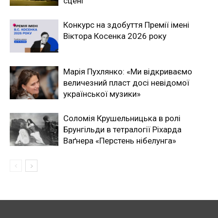
сцені
Конкурс на здобуття Премії імені
Віктора Косенка 2026 року
Марія Пухлянко: «Ми відкриваємо
величезний пласт досі невідомої
української музики»
Соломія Крушельницька в ролі
Брунгільди в тетралогії Ріхарда
Ваґнера «Перстень нібелунга»