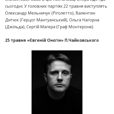
сьогодні. У головних партіях 22 травня виступлять
Олександр Мельничук (Ріголетто), Валентин
Дитюк (Герцог Мантуанський), Ольга Нагорна
(Джільда), Сергій Магера (Граф Монтероне).
25 травня
«Євгеній Онєгін» П.Чайковськ
ого