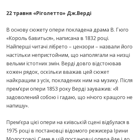
22 травня
«Ріголетто» Дж.Верді
В основу сюжету опери покладена драма В. Гюго
«Король бавиться», написана в 1832 році.
Найперші читачі лібрето – цензори – назвали його
настільки непристойним, що наполягали на низці
вельми істотних змін. Верді довго відстоював
кожен рядок, оскільки вважав цей сюжет
найкращим з усіх, покладених ним на музику. Після
прем’єри опери 1853 року Верді зауважив: «Я
задоволений собою і гадаю, що нічого кращого не
напишу».
Прем’єра цієї опери на київській сцені відбулася в
1975 році в постановці відомого режисера Ірини
Молостової. Саме в цій постановці опера йде і до