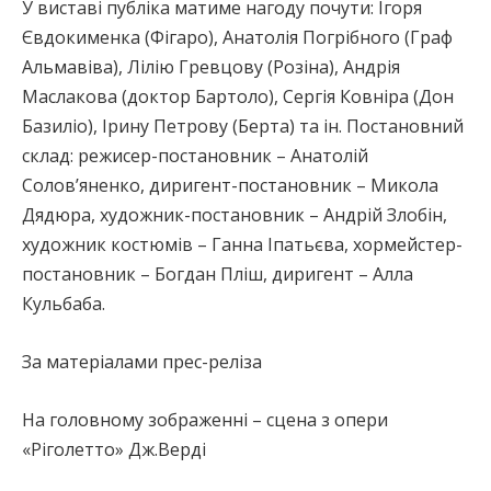
У виставі публіка матиме нагоду почути: Ігоря
Євдокименка (Фігаро), Анатолія Погрібного (Граф
Альмавіва), Лілію Гревцову (Розіна), Андрія
Маслакова (доктор Бартоло), Сергія Ковніра (Дон
Базиліо), Ірину Петрову (Берта) та ін. Постановний
склад: режисер-постановник – Анатолій
Солов’яненко, диригент-постановник – Микола
Дядюра, художник-постановник – Андрій Злобін,
художник костюмів – Ганна Іпатьєва, хормейстер-
постановник – Богдан Пліш, диригент – Алла
Кульбаба.
За матеріалами прес-реліза
На головному зображенні – сцена з опери
«Ріголетто» Дж.Верді