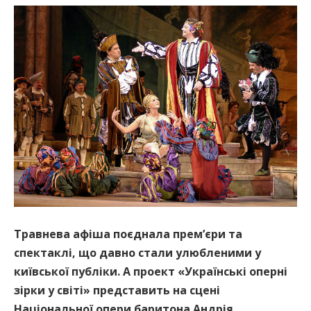
Травнева афіша поєднала прем
’
єри та
спектаклі, що давно стали улюбленими у
київської публіки. А проект «Українські оперні
зірки у світі» представить на сцені
Національної опери баритона Андрія