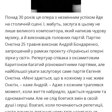
Понад 30 років ця опера з незмінним успіхом йде
на столичній сцені. І, мабуть, заслуга в цьому не
лише великого композитора, який написав чудову
музику, а й виконавців головних партій. Партію
Онєгіна 25 травня виконає Андрій Бондаренко,
запрошений у рамках проекту «Українські оперні
зірки у світі». Репертуар співака з оксамитовим
баритоном багатий різноманітними партіями, але
найбільшої уваги заслуговує саме партія Євгенія
Онєгіна. «Мені здається, що в кожному з нас живе
Онєгін, – каже Андрій. – Адже з кожним траплявся
момент, коли життя набридло, здається нудним та
одноманітним. Але не слід боятися змін в своїй
душі і серці. Взагалі, коли починаються репетиції,
часто виникає питання: чому твір називається