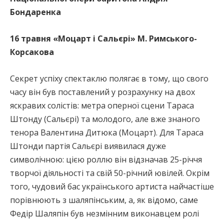
Бондаренка
16 травня
«Моцарт і Сальєрі» М. Римського-
Корсакова
Секрет успіху спектаклю полягає в тому, що свого
часу він був поставлений у розрахунку на двох
яскравих солістів: метра оперної сцени Тараса
Штонду (Сальєрі) та молодого, але вже знаного
тенора Валентина Дитюка (Моцарт). Для Тараса
Штонди партія Сальєрі виявилася дуже
символічною: цією роллю він відзначав 25-річчя
творчої діяльності та свій 50-річний ювілей. Окрім
того, чудовий бас українського артиста найчастіше
порівнюють з шаляпінським, а, як відомо, саме
Федір Шаляпін був незмінним виконавцем ролі