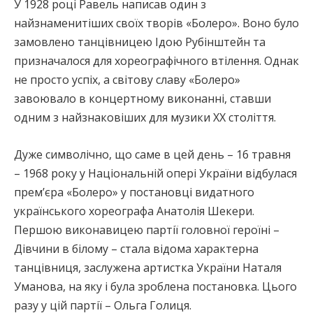
У 1928 році Равель написав один з
найзнаменитіших своїх творів «Болеро». Воно було
замовлено танцівницею Ідою Рубінштейн та
призначалося для хореографічного втілення. Однак
не просто успіх, а світову славу «Болеро»
завоювало в концертному виконанні, ставши
одним з найзнаковіших для музики XX століття.
Дуже символічно, що саме в цей день – 16 травня
– 1968 року у Національній опері України відбулася
прем’єра «Болеро» у постановці видатного
українського хореографа Анатолія Шекери.
Першою виконавицею партії головної героїні –
Дівчини в білому – стала відома характерна
танцівниця, заслужена артистка України Наталя
Уманова, на яку і була зроблена постановка. Цього
разу у цій партії – Ольга Голиця.