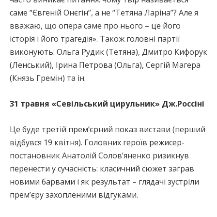
саме “Євгеній Онєгін”, а не “Тетяна Ларіна”? Але я
вважаю, що опера саме про нього – це його
історія і його трагедія». Також головні партії
виконують: Ольга Рудик (Тетяна), Дмитро Кифорук
(Ленський), Ірина Петрова (Ольга), Сергій Магера
(Князь Гремін) та ін.
31 травня
«Севільський цирульник» Дж.Россіні
Це буде третій прем’єрний показ вистави (перший
відбувся 19 квітня). Головних героїв режисер-
постановник Анатолій Солов’яненко ризикнув
перенести у сучасність: класичний сюжет заграв
новими барвами і як результат – глядачі зустріли
прем’єру захопленими відгуками.