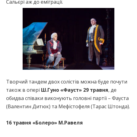
Сальєрі аж до еміграції.
Творчий тандем двох солістів можна буде почути
також в опері
Ш.Гуно
«Фауст»
29 травня
, де
обидва співаки виконують головні партії – Фауста
(Валентин Дитюк) та Мефістофеля (Тарас Штонда).
16 травня «Болеро» М.Равеля