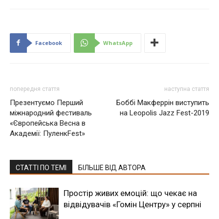
Facebook
WhatsApp
попередня стаття
наступна стаття
Презентуємо Перший
Боббі Макферрін виступить
міжнародний фестиваль
на Leopolis Jazz Fest-2019
«Європейська Весна в
Академії: ПуленкFest»
СТАТТІ ПО ТЕМІ
БІЛЬШЕ ВІД АВТОРА
Простір живих емоцій: що чекає на
відвідувачів «Гомін Центру» у серпні