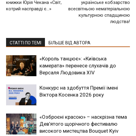
книжки Юрія Чекана «Світ,
українське кобзарство
котрий насправді є…»
всесвітньою нематеріальною
культурною спадщиною
людства!
СТАТТІ ПО ТЕМІ
БІЛЬШЕ ВІД АВТОРА
«Король танцює»: «Київська
камерата» перенесе слухачів до
Версаля Людовика XIV
Конкурс на здобуття Премії імені
Віктора Косенка 2026 року
«Озброєні красою» – наскрізна тема
Дев’ятого щорічного фестивалю
високого мистецтва Bouquet Kyiv