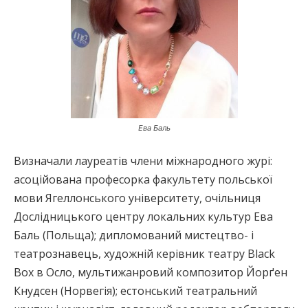
Ева Баль
Визначали лауреатів члени міжнародного журі:
асоційована професорка факультету польської
мови Ягеллонського університету, очільниця
Дослідницького центру локальних культур Ева
Баль (Польща); дипломований мистецтво- і
театрознавець, художній керівник театру Black
Box в Осло, мультижанровий композитор Йорґен
Кнудсен (Норвегія); естонський театральний