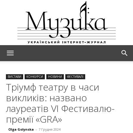
МУЗИКА
ВИСТАВИ
КОНКУРСИ
НОВИНИ
ФЕСТИВАЛІ
Тріумф театру в часи
викликів: названо
лауреатів VI Фестивалю-
премії «GRA»
Olga Golynska
-
7 Грудня 2024