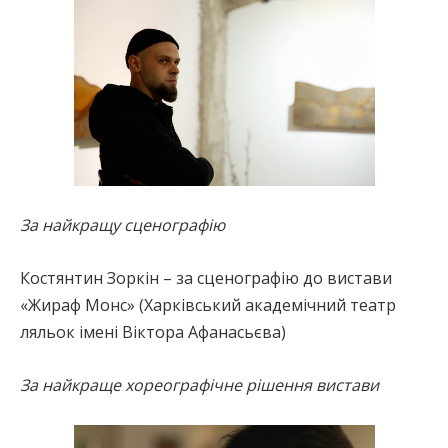
За найкращу сценографію
Костянтин Зоркін – за сценографію до вистави
«Жираф Монс» (Харківський академічний театр
ляльок імені Віктора Афанасьєва)
За найкраще хореографічне рішення вистави