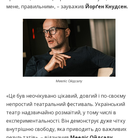
мене, правильним», – зауважив
Йорґен Кнудсен.
Мееліс Ойдсалу
«Це був неочікувано цікавий, довгий і по-своєму
непростий театральний фестиваль. Український
театр надзвичайно розмаїтий, у тому числі в
експериментальності. Він демонструє дуже чітку
внутрішню свободу, яка приводить до важливих
результатів», – відзначив
Мееліс Ойдсалу.