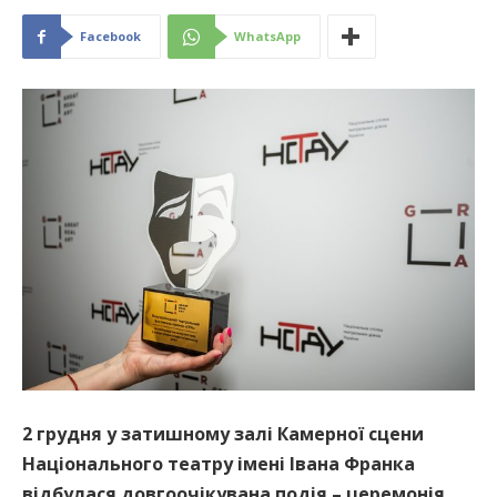
Facebook
WhatsApp
2 грудня у затишному залі Камерної сцени
Національного театру імені Івана Франка
відбулася довгоочікувана подія – церемонія