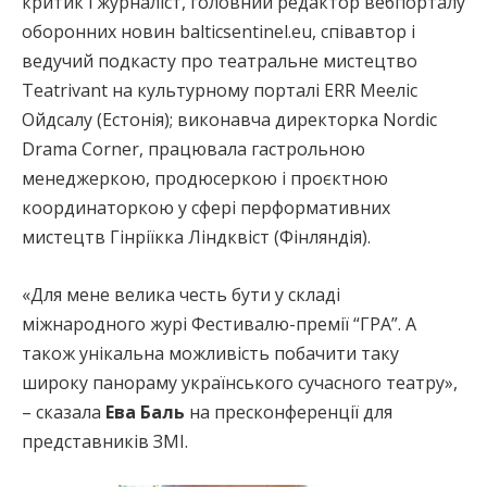
критик і журналіст, головний редактор вебпорталу
оборонних новин balticsentinel.eu, співавтор і
ведучий подкасту про театральне мистецтво
Teatrivant на культурному порталі ERR Мееліс
Ойдсалу (Естонія); виконавча директорка Nordic
Drama Corner, працювала гастрольною
менеджеркою, продюсеркою і проєктною
координаторкою у сфері перформативних
мистецтв Гінріїкка Ліндквіст (Фінляндія).
«Для мене велика честь бути у складі
міжнародного журі Фестивалю-премії “ГРА”. А
також унікальна можливість побачити таку
широку панораму українського сучасного театру»,
– сказала
Ева Баль
на пресконференції для
представників ЗМІ.