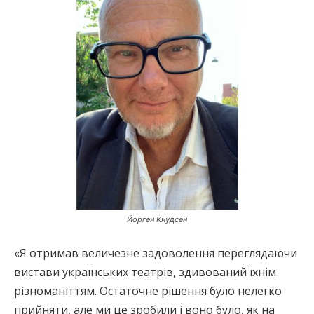
Йорген Кнудсен
«Я отримав величезне задоволення переглядаючи
вистави українських театрів, здивований їхнім
різноманіттям. Остаточне рішення було нелегко
прийняти, але ми це зробили і воно було, як на