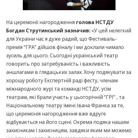
На церемонії нагородження
голова НСТДУ
Богдан Струтинський зазначив:
«У цей нелегкий
для України час я дуже радий, що Фестиваль-
премія “ГРА” дійшов фіналу і ми доклали чимало
зусиль для цього. Сьогодні український театр
говорить про затребуваність і важливість
аншлагами в глядацьких залах. Хочу подякувати за
хорошу роботу Експертній раді фесту, членам
міжнародного журі та команді НСТДУ, усім
театрам, які брали участь у цьогорічній “ГРІ” , та
Національному театру імені Івана Франка за те,
що церемонія нагородження вже вдруге
відбувається на його сцені. Окрема подяка нашим
захисникам і захисницям, завдяки яким ми можемо