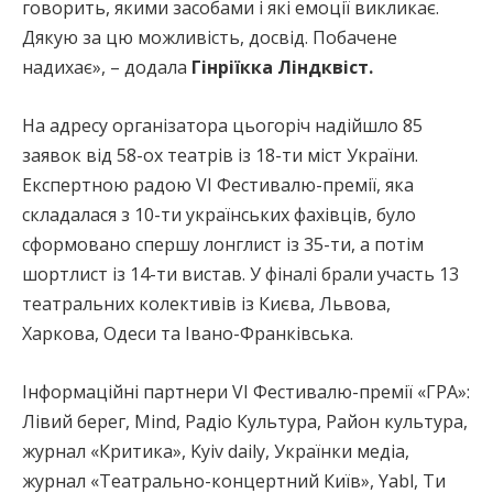
говорить, якими засобами і які емоції викликає.
Дякую за цю можливість, досвід. Побачене
надихає», – додала
Гінріїкка Ліндквіст.
На адресу організатора цьогоріч надійшло 85
заявок від 58-ох театрів із 18-ти міст України.
Експертною радою VІ Фестивалю-премії, яка
складалася з 10-ти українських фахівців, було
сформовано спершу лонглист із 35-ти, а потім
шортлист із 14-ти вистав. У фіналі брали участь 13
театральних колективів із Києва, Львова,
Харкова, Одеси та Івано-Франківська.
Інформаційні партнери VІ Фестивалю-премії «ГРА»:
Лівий берег, Mind, Радіо Культура, Район культура,
журнал «Критика», Kyiv daily, Українки медіа,
журнал «Театрально-концертний Київ», Yabl, Ти