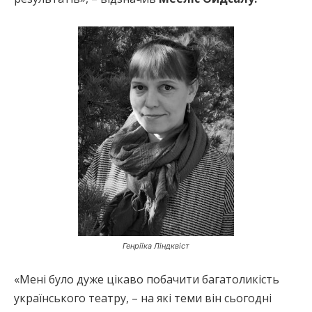
Генріїка Ліндквіст
«Мені було дуже цікаво побачити багатоликість
українського театру, – на які теми він сьогодні