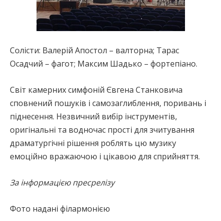
Солісти: Валерій Апостол – валторна; Тарас
Осадчий – фагот; Максим Шадько – фортепіано.
Світ камерних симфоній Євгена Станковича
сповнений пошуків і самозаглиблення, поривань і
піднесення. Незвичний вибір інструментів,
оригінальні та водночас прості для зчитування
драматургічні рішення роблять цю музику
емоційно вражаючою і цікавою для сприйняття.
За інформацією пресрелізу
Фото надані філармонією