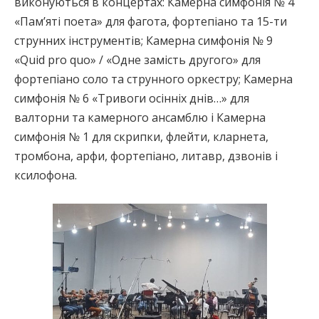
виконуються в концертах: Камерна симфонія № 4
«Пам’яті поета» для фагота, фортепіано та 15-ти
струнних інструментів; Камерна симфонія № 9
«Quid pro quo» / «Одне замість другого» для
фортепіано соло та струнного оркестру; Камерна
симфонія № 6 «Тривоги осінніх днів…» для
валторни та камерного ансамблю і Камерна
симфонія № 1 для скрипки, флейти, кларнета,
тромбона, арфи, фортепіано, литавр, дзвонів і
ксилофона.