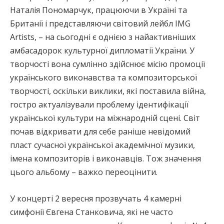
Наталія Пономарчук, працюючи в Україні та
Британії і представляючи світовий лейбл IMG
Artists, – на сьогодні є однією з найактивніших
амбасадорок культурної дипломатії України. У
творчості вона сумлінно здійснює місію промоції
українського виконавства та композиторської
творчості, оскільки виклики, які поставила війна,
гостро актуалізували проблему ідентифікації
української культури на міжнародній сцені. Світ
почав відкривати для себе раніше невідомий
пласт сучасної української академічної музики,
імена композиторів і виконавців. Тож значення
цього альбому – важко переоцінити.
У концерті 2 вересня прозвучать 4 камерні
симфонії Євгена Станковича, які не часто