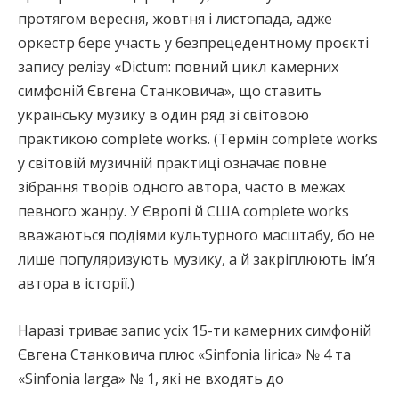
протягом вересня, жовтня і листопада, адже
оркестр бере участь у безпрецедентному проєкті
запису релізу «Dictum: повний цикл камерних
симфоній Євгена Станковича», що ставить
українську музику в один ряд зі світовою
практикою complete works. (Термін complete works
у світовій музичній практиці означає повне
зібрання творів одного автора, часто в межах
певного жанру. У Європі й США complete works
вважаються подіями культурного масштабу, бо не
лише популяризують музику, а й закріплюють ім’я
автора в історії.)
Наразі триває запис усіх 15-ти камерних симфоній
Євгена Станковича плюс «Sinfonia lirica» № 4 та
«Sinfonia larga» № 1, які не входять до