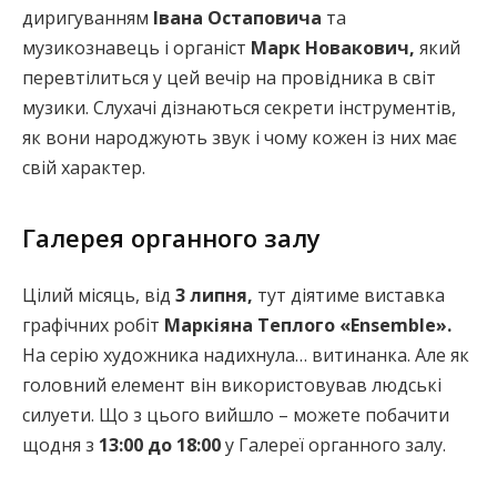
диригуванням
Івана Остаповича
та
музикознавець і органіст
Марк Новакович,
який
перевтілиться у цей вечір на провідника в світ
музики. Слухачі дізнаються секрети інструментів,
як вони народжують звук і чому кожен із них має
свій характер.
Галерея органного залу
Цілий місяць, від
3 липня,
тут діятиме виставка
графічних робіт
Маркіяна Теплого «Ensemble».
На серію художника надихнула… витинанка. Але як
головний елемент він використовував людські
силуети. Що з цього вийшло – можете побачити
щодня з
13:00 до 18:00
у Галереї органного залу.