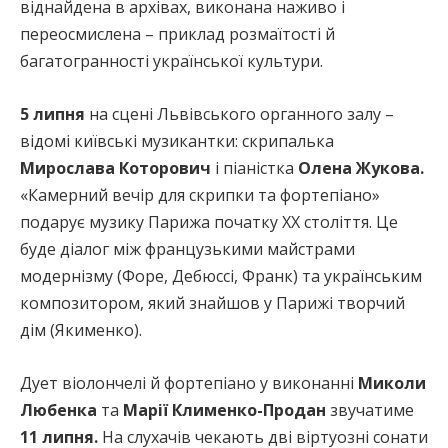
віднайдена в архівах, виконана наживо і
переосмислена – приклад розмаїтості й
багатогранності української культури.
5 липня
на сцені Львівського органного залу –
відомі київські музикантки: скрипалька
Мирослава Которович
і піаністка
Олена Жукова.
«Камерний вечір для скрипки та фортепіано»
подарує музику Парижа початку ХХ століття. Це
буде діалог між французькими майстрами
модернізму (Форе, Дебюссі, Франк) та українським
композитором, який знайшов у Парижі творчий
дім (Якименко).
Дует віолончелі й фортепіано у виконанні
Миколи
Любенка
та
Марії Клименко-Продан
звучатиме
11 липня.
На слухачів чекають дві віртуозні сонати