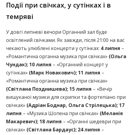
Події при свічках, у сутінках і в
темряві
У довгі липневі вечори Органний зал буде
освітлений свічками. Як завжди, після 21:00 на вас
чекають улюблені концерти у сутінках:
4 липня
–
«Романтична органна музика при свічках»
(Ольга
Чундак); 10 липня
– «Органний концерт у
сутінках»
(Марк Новакович); 11 липня
–
«Романтична органна музика при свічках»
(Світлана Позднишева); 15 липня
– «Вечір
вишуканої музики для скрипки та фортепіано при
свічках»
(Адріан Боднар, Ольга Стрілецька); 17
липня
– «Музика Шопена при свічках»
(Меланія
Макаревич); 18 липня
– «Органні шедеври при
свічках»
(Світлана Бардаус); 24 липня
–