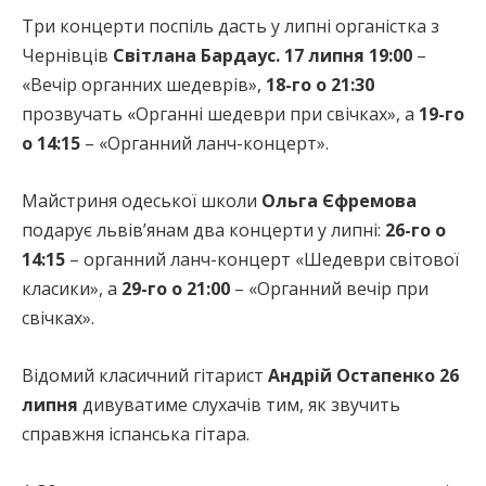
Три концерти поспіль дасть у липні органістка з
Чернівців
Світлана Бардаус. 17 липня 19:00
–
«Вечір органних шедеврів»,
18-го о 21:30
прозвучать «Органні шедеври при свічках», а
19-го
о 14:15
– «Органний ланч-концерт».
Майстриня одеської школи
Ольга Єфремова
подарує львів’янам два концерти у липні:
26-го о
14:15
– органний ланч-концерт «Шедеври світової
класики», а
29-го о 21:00
– «Органний вечір при
свічках».
Відомий класичний гітарист
Андрій Остапенко 26
липня
дивуватиме слухачів тим, як звучить
справжня іспанська гітара.