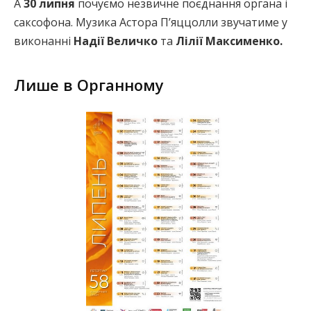
А
30 липня
почуємо незвичне поєднання органа і
саксофона. Музика Астора П’яццолли звучатиме у
виконанні
Надії Величко
та
Лілії Максименко.
Лише в Органному