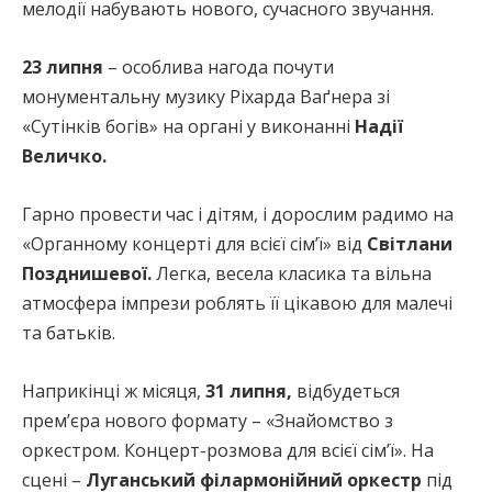
мелодії набувають нового, сучасного звучання.
23 липня
– особлива нагода почути
монументальну музику Ріхарда Ваґнера зі
«Сутінків богів» на органі у виконанні
Надії
Величко.
Гарно провести час і дітям, і дорослим радимо на
«Органному концерті для всієї сім’ї» від
Світлани
Позднишевої.
Легка, весела класика та вільна
атмосфера імпрези роблять її цікавою для малечі
та батьків.
Наприкінці ж місяця,
31 липня,
відбудеться
премʼєра нового формату – «Знайомство з
оркестром. Концерт-розмова для всієї сім’ї». На
сцені –
Луганський філармонійний оркестр
під