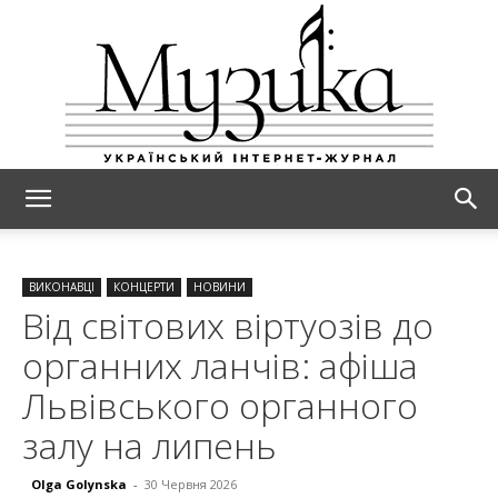
МУЗИКА
ВИКОНАВЦІ
КОНЦЕРТИ
НОВИНИ
Від світових віртуозів до
органних ланчів: афіша
Львівського органного
залу на липень
Olga Golynska
-
30 Червня 2026