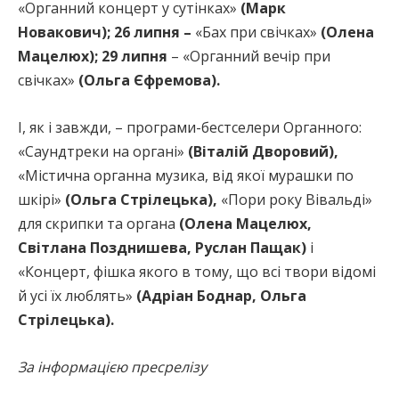
«Органний концерт у сутінках»
(Марк
Новакович); 26 липня –
«Бах при свічках»
(Олена
Мацелюх); 29 липня
– «Органний вечір при
свічках»
(Ольга Єфремова).
І, як і завжди, – програми-бестселери Органного:
«Саундтреки на органі»
(Віталій Дворовий),
«Містична органна музика, від якої мурашки по
шкірі»
(Ольга Стрілецька),
«Пори року Вівальді»
для скрипки та органа
(Олена Мацелюх,
Світлана Позднишева, Руслан Пащак)
і
«Концерт, фішка якого в тому, що всі твори відомі
й усі їх люблять»
(Адріан Боднар, Ольга
Стрілецька).
За інформацією пресрелізу