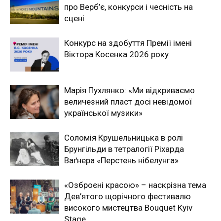
про Верб’є, конкурси і чесність на
сцені
Конкурс на здобуття Премії імені
Віктора Косенка 2026 року
Марія Пухлянко: «Ми відкриваємо
величезний пласт досі невідомої
української музики»
Соломія Крушельницька в ролі
Брунгільди в тетралогії Ріхарда
Ваґнера «Перстень нібелунга»
«Озброєні красою» – наскрізна тема
Дев’ятого щорічного фестивалю
високого мистецтва Bouquet Kyiv
Stage