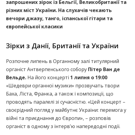
запрошених зірок із Бельгії, Великобританії та
різних міст України. На слухачів чекають
вечори джазу, танго, іспанської гітари та
європейської класики
Зірки з Данії, Британії та України
Розпочне липень в Органному залі титулярний
органіст Антверпенського собору
Пітер Ван де
Вельде.
На його концерті
1 липня о 19:00
«Шедеври органної музики» прозвучать твори
Баха, Ліста, Франка, а також і композиції, що
проводять паралелі зі сучасністю. «Цей концерт –
своєрідний погляд у майбутнє України: перемога у
війні та приєднання до Європи», – розповів
органіст в одному з інтервʼю напередодні події.