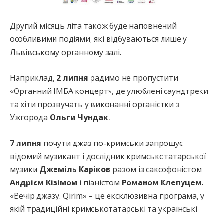
Другий місяць літа також буде наповнений
особливими подіями, які відбуваються лише у
Львівському органному залі.
Наприклад,
2 липня
радимо не пропустити
«Органний ІМБА концерт», де улюблені саундтреки
та хіти прозвучать у виконанні органістки з
Ужгорода
Ольги Чундак.
7 липня
почути джаз по-кримськи запрошує
відомий музикант і дослідник кримськотатарської
музики
Джеміль Каріков
разом із саксофоністом
Андрієм Кізімом
і піаністом
Романом Клепуцем.
«Вечір джазу. Qirim» – це ексклюзивна програма, у
якій традиційні кримськотатарські та українські