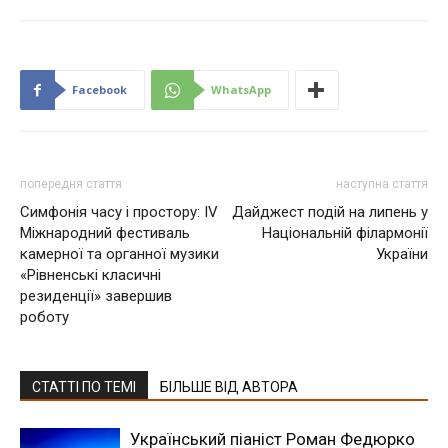
Facebook
WhatsApp
попередня стаття
наступна стаття
Симфонія часу і простору: ІV
Дайджест подій на липень у
Міжнародний фестиваль
Національній філармонії
камерної та органної музики
України
«Рівненські класичні
резиденції» завершив
роботу
СТАТТІ ПО ТЕМІ
БІЛЬШЕ ВІД АВТОРА
Український піаніст Роман Федюрко