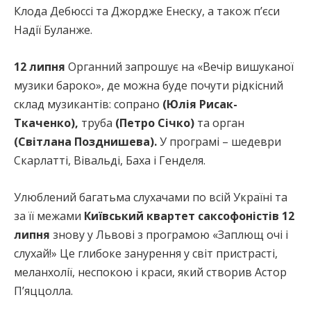
Клода Дебюссі та Джордже Енеску, а також пʼєси
Надії Буланже.
12 липня
Органний запрошує на «Вечір вишуканої
музики бароко», де можна буде почути рідкісний
склад музикантів: сопрано
(Юлія Рисак-
Ткаченко),
труба
(Петро Січко)
та орган
(Світлана Позднишева).
У програмі – шедеври
Скарлатті, Вівальді, Баха і Генделя.
Улюблений багатьма слухачами по всій Україні та
за її межами
Київський квартет саксофоністів 12
липня
знову у Львові з програмою «Заплющ очі і
слухай!» Це глибоке занурення у світ пристрасті,
меланхолії, неспокою і краси, який створив Астор
П’яццолла.