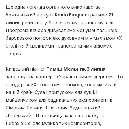
Ще одна легенда органного виконавства –
британський віртуоз
Колін Ендрюс
гратиме
21
липня
речиталь у Львівському органному залі.
Програма вечора дивуватиме монументальною
бароковою поліфонією, духовним мінімалізмом ХХ
століття й сміливими транскрипціями відомих
творів.
Київський піаніст
Тиміш Мельник 3 липня
запрошує на концерт «Український модернізм». То
є подорож XX століттям – епохою, коли музика в
нашій країні була і притулком для душі, і
майданчиком для радикальних експериментів.
Сімович, Сениця, Шипович, Задерацький,
Лісовський… Ці прізвища мало що скажуть
нефахівцю, але музика тих композиторів,