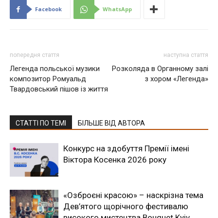
Facebook
WhatsApp
попередня стаття
наступна стаття
Легенда польської музики
Розколяда в Органному залі
композитор Ромуальд
з хором «Легенда»
Твардовський пішов із життя
СТАТТІ ПО ТЕМІ
БІЛЬШЕ ВІД АВТОРА
Конкурс на здобуття Премії імені
Віктора Косенка 2026 року
«Озброєні красою» – наскрізна тема
Дев’ятого щорічного фестивалю
високого мистецтва Bouquet Kyiv