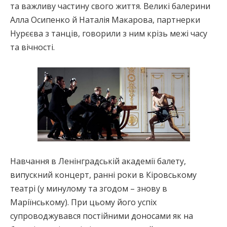
та важливу частину свого життя. Великі балерини
Алла Осипенко й Наталія Макарова, партнерки
Нурєєва з танців, говорили з ним крізь межі часу
та вічності.
Навчання в Ленінградській академії балету,
випускний концерт, ранні роки в Кіровському
театрі (у минулому та згодом – знову в
Маріїнському). При цьому його успіх
супроводжувався постійними доносами як на