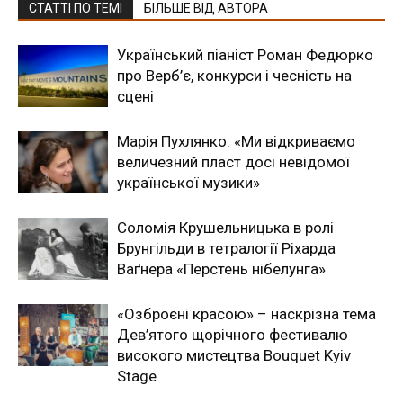
СТАТТІ ПО ТЕМІ
БІЛЬШЕ ВІД АВТОРА
Український піаніст Роман Федюрко
про Верб’є, конкурси і чесність на
сцені
Марія Пухлянко: «Ми відкриваємо
величезний пласт досі невідомої
української музики»
Соломія Крушельницька в ролі
Брунгільди в тетралогії Ріхарда
Ваґнера «Перстень нібелунга»
«Озброєні красою» – наскрізна тема
Дев’ятого щорічного фестивалю
високого мистецтва Bouquet Kyiv
Stage