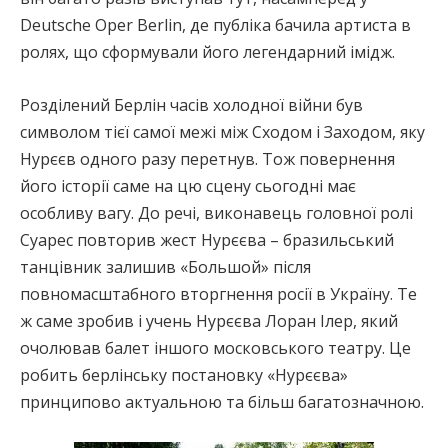
Deutsche Oper Berlin, де публіка бачила артиста в
ролях, що сформували його легендарний імідж.
Розділений Берлін часів холодної війни був
символом тієї самої межі між Сходом і Заходом, яку
Нурєєв одного разу перетнув. Тож повернення
його історії саме на цю сцену сьогодні має
особливу вагу. До речі, виконавець головної ролі
Суарес повторив жест Нурєєва – бразильський
танцівник залишив «Большой» після
повномасштабного вторгнення росії в Україну. Те
ж саме зробив і учень Нурєєва Лоран Ілер, який
очолював балет іншого московського театру. Це
робить берлінську постановку «Нурєєва»
принципово актуальною та більш багатозначною.