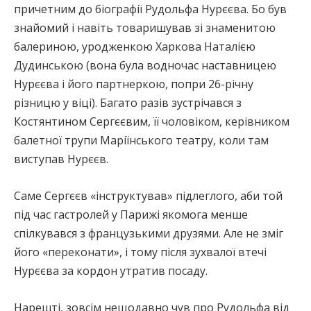
причетним до біографії Рудольфа Нурєєва. Бо був
знайомий і навіть товаришував зі знаменитою
балериною, уродженкою Харкова Наталією
Дудинською (вона була водночас наставницею
Нурєєва і його партнеркою, попри 26-річну
різницю у віці). Багато разів зустрічався з
Костянтином Сергєєвим, її чоловіком, керівником
балетної трупи Маріїнського театру, коли там
виступав Нурєєв.
Саме Сергєєв «інструктував» підлеглого, аби той
під час гастролей у Парижі якомога менше
спілкувався з французькими друзями. Але не зміг
його «переконати», і тому після зухвалої втечі
Нурєєва за кордон утратив посаду.
Нарешті, зовсім нещодавно чув про Рудольфа від