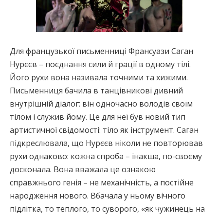
Для французької письменниці Франсуази Саган
Нурєєв – поєднання сили й грації в одному тілі.
Його рухи вона називала точними та хижими.
Письменниця бачила в танцівникові дивний
внутрішній діалог: він одночасно володів своїм
тілом і служив йому. Це для неї був новий тип
артистичної свідомості: тіло як інструмент. Саган
підкреслювала, що Нурєєв ніколи не повторював
рухи однаково: кожна спроба – інакша, по-своєму
досконала. Вона вважала це ознакою
справжнього генія – не механічність, а постійне
народження нового. Вбачала у ньому вічного
підлітка, то теплого, то суворого, «як чужинець на