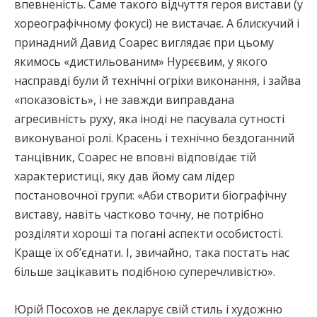
впевненість. Саме такого відчуття героя вистави (у
хореографічному фокусі) не вистачає. А блискучий і
принадний Давид Соарес виглядає при цьому
якимось «дистильованим» Нурєєвим, у якого
насправді були й технічні огріхи виконання, і зайва
«показовість», і не завжди виправдана
агресивність руху, яка іноді не пасувала сутності
виконуваної ролі. Красень і технічно бездоганний
танцівник, Соарес не вповні відповідає тій
характеристиці, яку дав йому сам лідер
постановочної групи: «Аби створити біографічну
виставу, навіть частково точну, не потрібно
розділяти хороші та погані аспекти особистості.
Краще їх об’єднати. І, звичайно, така постать нас
більше зацікавить подібною суперечливістю».
Юрій Посохов не декларує свій стиль і художню