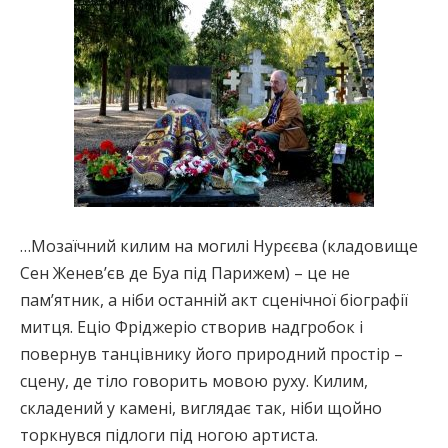
…Мозаїчний килим на могилі Нурєєва (кладовище
Сен Женев’єв де Буа під Парижем) – це не
пам’ятник, а ніби останній акт сценічної біографії
митця. Еціо Фріджеріо створив надгробок і
повернув танцівнику його природний простір –
сцену, де тіло говорить мовою руху. Килим,
складений у камені, виглядає так, ніби щойно
торкнувся підлоги під ногою артиста.