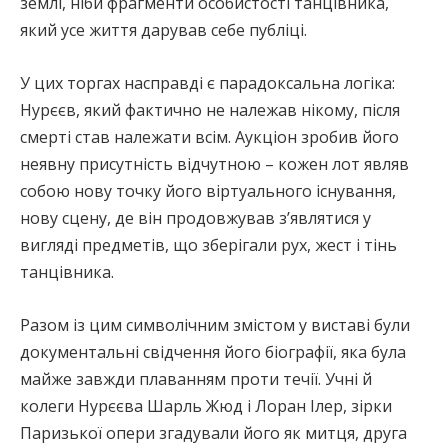
землі, ніби фрагменти особистості танцівника,
який усе життя дарував себе публіці.
У цих торгах насправді є парадоксальна логіка:
Нурєєв, який фактично не належав нікому, після
смерті став належати всім. Аукціон зробив його
неявну присутність відчутною – кожен лот являв
собою нову точку його віртуального існування,
нову сцену, де він продовжував з’являтися у
вигляді предметів, що зберігали рух, жест і тінь
танцівника.
Разом із цим символічним змістом у виставі були
документальні свідчення його біографії, яка була
майже завжди плаванням проти течії. Учні й
колеги Нурєєва Шарль Жюд і Лоран Ілер, зірки
Паризької опери згадували його як митця, друга