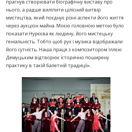
прагнув створювати біографічну виставу про
нього, а радше виліпити цілісний витвір
мистецтва, який поєднує різні аспекти його життя
через аукціон майна. Моєю головною метою було
показати Нурєєва як людину, його мистецьку
геніальність. Тобто щоб рух і музика відображали
його сутність. Наша праця з композитором Іллєю
Демуцьким відтворює історично поширену
практику в такій балетній традиції».