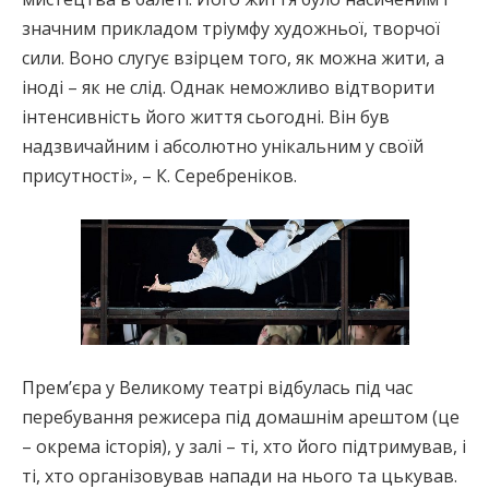
значним прикладом тріумфу художньої, творчої
сили. Воно слугує взірцем того, як можна жити, а
іноді – як не слід. Однак неможливо відтворити
інтенсивність його життя сьогодні. Він був
надзвичайним і абсолютно унікальним у своїй
присутності», – К. Серебреніков.
Прем’єра у Великому театрі відбулась під час
перебування режисера під домашнім арештом (це
– окрема історія), у залі – ті, хто його підтримував, і
ті, хто організовував напади на нього та цькував.