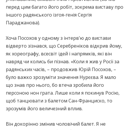
перед цим багато його робіт, зокрема виставу про
іншого радянського ізгоя-генія Сергія
Параджанова).
Хоча Посохов у одному з інтерв’ю до вистави
відверто зізнався, що Серебреніков відкрив йому,
як хореографу, всесвіт ідей і напрямків, які він
навряд чи колись би пізнав. «Коли я жив у Росії за
радянських часів, – продовжив Юрій Посохов, –
було важко зрозуміти значення Нурєєва. Я мало
що знав про нього, бо втеча зробила його
персоною нон грата. Лише коли я покинув Росію,
щоб танцювати з балетом Сан-Франциско, то
зрозумів його величезний вплив.
Він докорінно змінив чоловічий балет. Я не