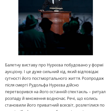
Балетну виставу про Нурєєва побудовано у формі
аукціону. І це дуже сильний хід, який відповідає
сутності його постмортального життя. Розпродаж
після смерті Рудольфа Нурєєва дійсно
перетворився на його останній спектакль – ритуал
розпаду й множення водночас. Речі, що колись
становили його приватний всесвіт, розлетілися по