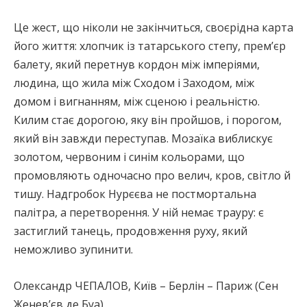
Це жест, що ніколи не закінчиться, своєрідна карта
його життя: хлопчик із татарського степу, прем’єр
балету, який перетнув кордон між імперіями,
людина, що жила між Сходом і Заходом, між
домом і вигнанням, між сценою і реальністю.
Килим стає дорогою, яку він пройшов, і порогом,
який він завжди переступав. Мозаїка виблискує
золотом, червоним і синім кольорами, що
промовляють одночасно про велич, кров, світло й
тишу. Надгробок Нурєєва не постмортальна
палітра, а перетворення. У ній немає трауру: є
застиглий танець, продовження руху, який
неможливо зупинити.
Олександр ЧЕПАЛОВ, Київ – Берлін – Париж (Сен
Женев’єв де Буа)