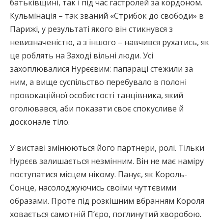
батьківщині, так і під час гастролей за кордоном.
Кульмінація – так званий «Стрибок до свободи» в
Парижі, у результаті якого він стикнувся з
невизначеністю, а з іншого – навчився рухатись, як
це роблять на Заході вільні люди. Усі
захоплювалися Нурєєвим: папараці стежили за
ним, а вище суспільство перебувало в полоні
провокаційної особистості танцівника, який
оголювався, аби показати своє спокусливе й
досконале тіло.
У виставі змінюються його партнери, ролі. Тільки
Нурєєв залишається незмінним. Він не має наміру
поступатися місцем нікому. Панує, як Король-
Сонце, насолоджуючись своїми чуттєвими
образами. Проте під розкішним вбранням Короля
ховається самотній П’єро, поглинутий хворобою.