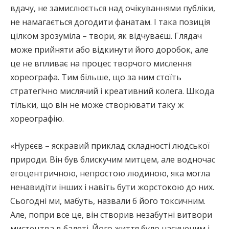
вдачу, не замислюється над очікуваннями публіки,
не намагається догодити фанатам. І така позиція
цілком зрозуміла – твори, як відчуваєш. Глядач
може прийняти або відкинути його доробок, але
це не впливає на процес творчого мислення
хореографа. Тим більше, що за ним стоїть
стратегічно мислячий і креативний колега. Шкода
тільки, що він не може створювати таку ж
хореографію.
«Нурєєв – яскравий приклад складності людської
природи. Він був блискучим митцем, але водночас
егоцентричною, непростою людиною, яка могла
ненавидіти інших і навіть бути жорстокою до них.
Сьогодні ми, мабуть, назвали б його токсичним.
Але, попри все це, він створив незабутні витвори
мистецтва в балеті. Його життя було насиченим і