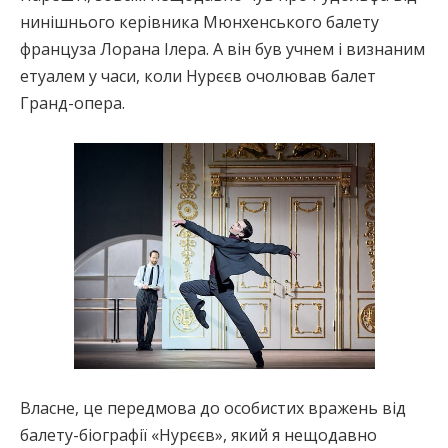
нинішнього керівника Мюнхенського балету
француза Лорана Ілера. А він був учнем і визнаним
етуалем у часи, коли Нурєєв очолював балет
Гранд-опера.
Власне, це передмова до особистих вражень від
балету-біографії «Нурєєв», який я нещодавно