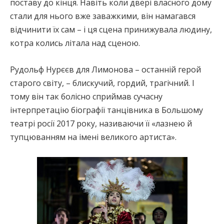
поставу до кінця. Навіть коли двері власного дому
стали для нього вже заважкими, він намагався
відчинити їх сам – і ця сцена принижувала людину,
котра колись літала над сценою.
Рудольф Нурєєв для Лимонова – останній герой
старого світу, – блискучий, гордий, трагічний. І
тому він так болісно сприймав сучасну
інтерпретацію біографії танцівника в Большому
театрі росії 2017 року, називаючи її «лазнею й
тупцюванням на імені великого артиста».