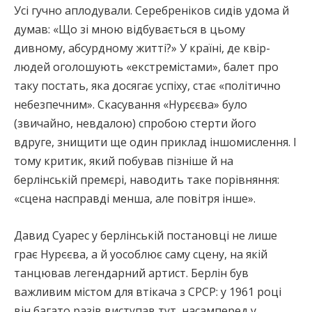
Усі гучно аплодували. Серебреніков сидів удома й
думав: «Що зі мною відбувається в цьому
дивному, абсурдному житті?» У країні, де квір-
людей оголошують «екстремістами», балет про
таку постать, яка досягає успіху, стає «політично
небезпечним». Скасування «Нурєєва» було
(звичайно, невдалою) спробою стерти його
вдруге, знищити ще один приклад іншомислення. І
тому критик, який побував пізніше й на
берлінській премєрі, наводить таке порівняння:
«сцена насправді менша, але повітря інше».
Давид Суарес у берлінській постановці не лише
грає Нурєєва, а й уособлює саму сцену, на якій
танцював легендарний артист. Берлін був
важливим містом для втікача з СРСР: у 1961 році
він багато разів виступав тут, насамперед у