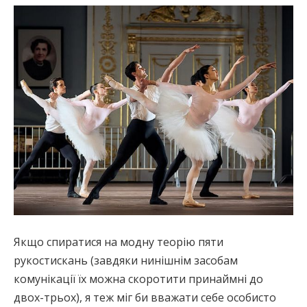
Якщо спиратися на модну теорію пяти
рукостискань (завдяки нинішнім засобам
комунікації їх можна скоротити принаймні до
двох-трьох), я теж міг би вважати себе особисто