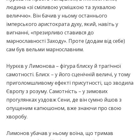
людина «зі сміливою усмішкою та зухвалою
величчю». Він бачив у ньому останнього
імперського аристократа духу, який, навіть у
вигнанні, «презирливо ставився до
марнославності Заходу». Проте (додам від себе)
сам був вельми марнославним.
Нурєєв у Лимонова – фігура блиску й трагічної
самотності. Блиск – у його сценічній величі, у тому
приголомшливому ефекті присутності, що зводила
Європу з розуму. Самотність – у зимових
прогулянках уздовж Сени, де він сумно йшов з
опущеним капюшоном, вже знаючи про свою
хворобу.
Лимонов убачав у ньому воїна, що тримав