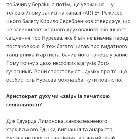
побачив у Берліні, а потім, ще уважніше, – у
телевізійному записі на каналі «ARTE». Режисер
цього балету Кирило Серебреніков стверджує, що
не залишилося жодного друкованого або іншого
свідчення про Нурєєва, яке б він не вивчив перед
постановкою. Я теж багато читав про видатного
танцівника й артиста, бачив його танець у записі.
Тому почну з двох несхожих відгуків його
сучасників. Вони спростовують думку про те, що
особистість Нурєєва можна збагнути повністю.
Аристократ духу чи «звір» із печаткою
геніальності?
Для Едуарда Лимонова, самовпевненого
харківського Едічки, вигнанця та анархіста, –
Нурєєв не просто танцівник, а п’янкий геній,