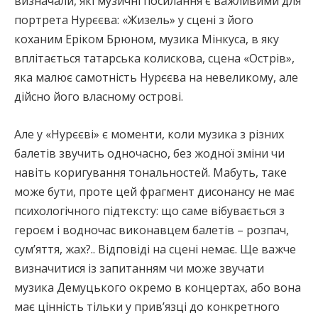
визначали, які музичні посилання є важливими для
портрета Нурєєва: «Жизель» у сцені з його
коханим Еріком Брюном, музика Мінкуса, в яку
вплітається татарська колискова, сцена «Острів»,
яка малює самотність Нурєєва на невеликому, але
дійсно його власному острові.
Але у «Нурєєві» є моменти, коли музика з різних
балетів звучить одночасно, без жодної зміни чи
навіть коригування тональностей. Мабуть, таке
може бути, проте цей фрагмент дисонансу не має
психологічного підтексту: що саме вібувається з
героєм і водночас виконавцем балетів – розпач,
сум’яття, жах?.. Відповіді на сцені немає. Ще важче
визначитися із запитанням чи може звучати
музика Демуцького окремо в концертах, або вона
має цінність тільки у прив’язці до конкретного