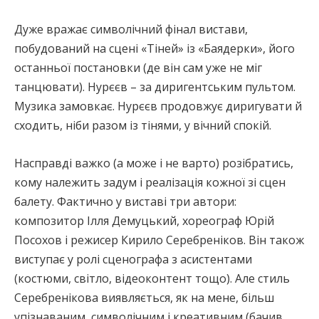
Дуже вражає символічний фінал вистави,
побудований на сцені «Тіней» із «Баядерки», його
останньої постановки (де він сам уже не міг
танцювати). Нурєєв – за диригентським пультом.
Музика замовкає. Нурєєв продовжує диригувати й
сходить, ніби разом із тінями, у вічний спокій.
Насправді важко (а може і не варто) розібратись,
кому належить задум і реалізація кожної зі сцен
балету. Фактично у виставі три автори:
композитор Ілля Демуцький, хореограф Юрій
Посохов і режисер Кирило Серебреніков. Він також
виступає у ролі сценографа з асистентами
(костюми, світло, відеоконтент тощо). Але стиль
Серебренікова виявляється, як на мене, більш
упізнаваним, символічним і креативним (бачив