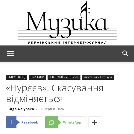
МУЗИКА
ВИКОНАВЦІ
ВИСТАВИ
З ІСТОРІЇ КУЛЬТУРИ
мистецький соціум
«Нурєєв». Скасування
відміняється
Olga Golynska
-
11 Червня 2026
Facebook
WhatsApp