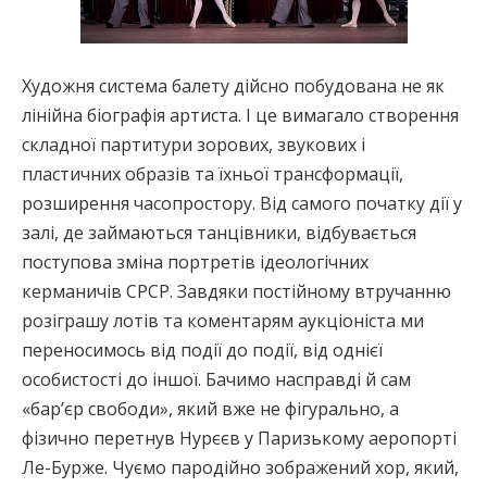
Художня система балету дійсно побудована не як
лінійна біографія артиста. І це вимагало створення
складної партитури зорових, звукових і
пластичних образів та їхньої трансформації,
розширення часопростору. Від самого початку дії у
залі, де займаються танцівники, відбувається
поступова зміна портретів ідеологічних
керманичів СРСР. Завдяки постійному втручанню
розіграшу лотів та коментарям аукціоніста ми
переносимось від події до події, від однієї
особистості до іншої. Бачимо насправді й сам
«бар’єр свободи», який вже не фігурально, а
фізично перетнув Нурєєв у Паризькому аеропорті
Ле-Бурже. Чуємо пародійно зображений хор, який,