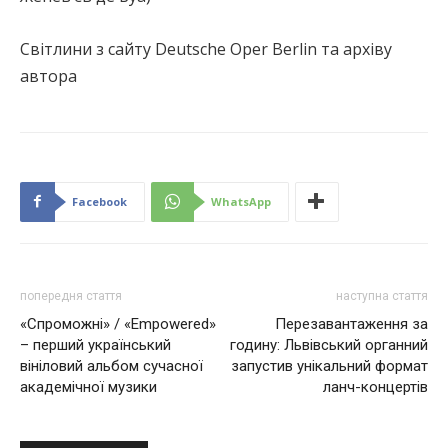
Світлини з сайту Deutsche Oper Berlin та архіву
автора
Facebook
WhatsApp
попередня стаття
наступна стаття
«Спроможні» / «Empowered»
Перезавантаження за
– перший український
годину: Львівський органний
вініловий альбом сучасної
запустив унікальний формат
академічної музики
ланч-концертів