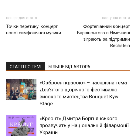
попередня стаття
наступна стаття
Точки перетину: концерт
Фортепіанний концерт
нової симфонічної музики
Барвінського в Німеччині
зіграють за підтримки
Bechstein
СТАТТІ ПО ТЕМІ
БІЛЬШЕ ВІД АВТОРА
«Озброєні красою» – наскрізна тема
Дев’ятого щорічного фестивалю
високого мистецтва Bouquet Kyiv
Stage
«Креонт» Дмитра Бортнянського
прозвучить у Національній філармонії
України