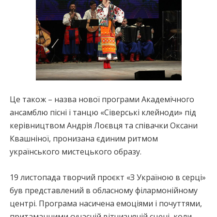
Це також – назва нової програми Академічного
ансамблю пісні і танцю «Сіверські клейноди» під
керівництвом Андрія Лоєвця та співачки Оксани
Квашніної, пронизана єдиним ритмом
українського мистецького образу.
19 листопада творчий проєкт «З Україною в серці»
був представлений в обласному філармонійному
центрі. Програма насичена емоціями і почуттями,
притаманними сучасній вітчизняній сцені, коли