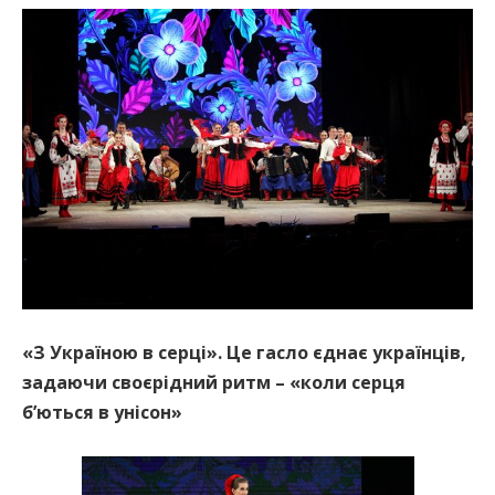
«З Україною в серці». Це гасло єднає українців,
задаючи своєрідний ритм – «коли серця
б’ються в унісон»